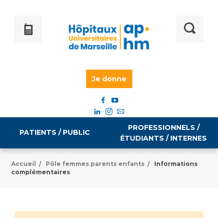
Je donne
PROFESSIONNELS /
PATIENTS / PUBLIC
ÉTUDIANTS / INTERNES
Accueil
Pôle femmes parents enfants
Informations
/
/
complémentaires
Informations pratiques
Égalité professionnelle
Accès à votre dossier médical
Emploi / formation
Tarifs