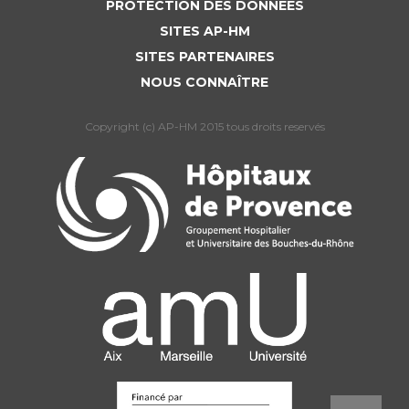
Liste des marchés conclus
PROTECTION DES DONNÉES
Documents utiles
SITES AP-HM
SITES PARTENAIRES
Qualité
NOUS CONNAÎTRE
Nos indicateurs qualité et de sécurité des soins
Copyright (c) AP-HM 2015 tous droits reservés
Protection des données
Sécurité
ue Hôpitaux de Marseille
 dont le dépôt est soumis
ent afin de mesurer l’audience du site. Nous
hoix pendant 6 mois. Vous pouvez changer d’avis
Les recherches en santé à l’AP-HM
notre icône disponible en bas à gauche de toutes
 internet. Pour en savoir plus sur la gestion,
itique de protection de données. Ce texte pourra
 en fonction des cookies du site internet.
Lieu de santé sans tabac