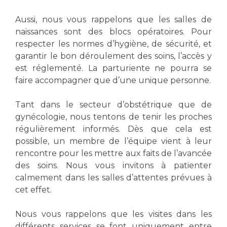
Les structures de recherche
Salon des familles
Transports sanitaires
Aussi, nous vous rappelons que les salles de
naissances sont des blocs opératoires. Pour
Vos droits, vos devoirs
Écoles et Instituts de Formation
respecter les normes d’hygiène, de sécurité, et
garantir le bon déroulement des soins, l’accès y
est réglementé. La parturiente ne pourra se
Handicap
Plateforme des internes
faire accompagner que d’une unique personne.
Handi 13
Tant dans le secteur d’obstétrique que de
Pôle Médecine Physique et Réadaptation
gynécologie, nous tentons de tenir les proches
Professionnels de santé
Accueil sourds et malentendants
régulièrement informés. Dès que cela est
Charte Romain Jacob
possible, un membre de l’équipe vient à leur
Adresser un patient
rencontre pour les mettre aux faits de l’avancée
Mouvement Parcours Handicap 13
Réseaux de soins
des soins. Nous vous invitons à patienter
Adresser un examen au Laboratoire de Biologie
calmement dans les salles d’attentes prévues à
Médicale
cet effet.
Activité physique
Radiologie / Imagerie
Cancérologie
Nous vous rappelons que les visites dans les
différents services se font uniquement entre