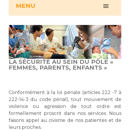
MENU
Vous accompagnez, vous rendez visite à un patient
Emplois paramédicaux
Vous allez être hospitalisé(e)
Emplois administratifs
Vous avez un examen d'imagerie ou de radiologie
Emplois médicaux
à réaliser
Espace Formation
Vous avez une analyse à réaliser
Étudiants hospitaliers
Vous venez en consultation
Emplois techniques et médico-techniques
myaphm, votre espace santé en ligne
LA SÉCURITÉ AU SEIN DU PÔLE «
Emplois divers
Infos COVID-19
FEMMES, PARENTS, ENFANTS »
Emplois socio-éducatifs
Statuts
Vivre ensemble à l'hôpital
Stages paramédicaux
Conformément à la loi pénale (articles 222 -7 à
222-14-3 du code pénal), tout mouvement de
Culture à l'hôpital
violence ou agression de tout ordre est
Laïcité et cultes
Chercheurs
formellement proscrit dans nos services. Nous
Les associations
faisons appel au civisme de nos patientes et de
La recherche clinique à l'AP-HM
Livret d'accueil
leurs proches.