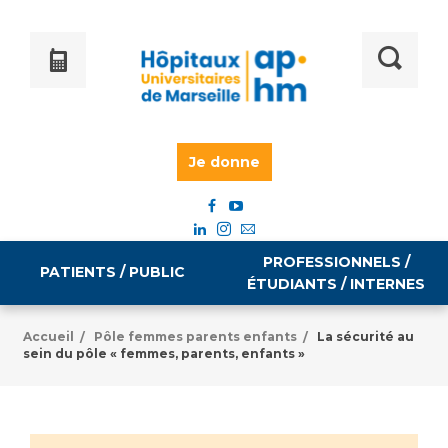
Je donne
PROFESSIONNELS /
PATIENTS / PUBLIC
ÉTUDIANTS / INTERNES
Accueil
Pôle femmes parents enfants
La sécurité au
/
/
sein du pôle « femmes, parents, enfants »
Informations pratiques
Égalité professionnelle
Accès à votre dossier médical
Emploi / formation
Tarifs