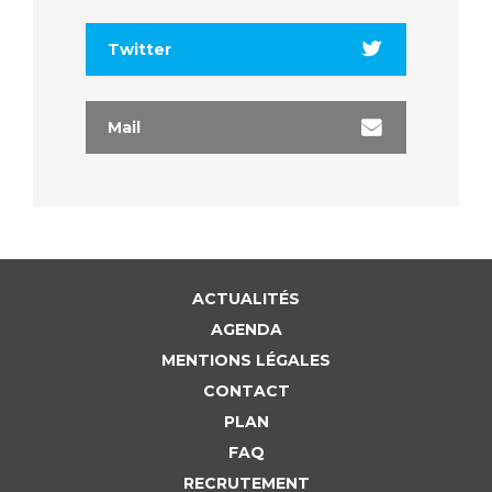
Liste des marchés conclus
Documents utiles
Twitter
Qualité
Mail
Nos indicateurs qualité et de sécurité des soins
Protection des données
ACTUALITÉS
Sécurité
AGENDA
MENTIONS LÉGALES
Les recherches en santé à l’AP-HM
CONTACT
PLAN
FAQ
Lieu de santé sans tabac
RECRUTEMENT