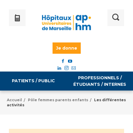
Je donne
PROFESSIONNELS /
PATIENTS / PUBLIC
ÉTUDIANTS / INTERNES
Accueil
Pôle femmes parents enfants
Les différentes
/
/
activités
Informations pratiques
Égalité professionnelle
Accès à votre dossier médical
Emploi / formation
Tarifs