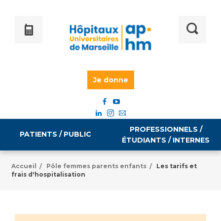
Je donne
PROFESSIONNELS /
PATIENTS / PUBLIC
ÉTUDIANTS / INTERNES
Accueil
Pôle femmes parents enfants
Les tarifs et
/
/
frais d'hospitalisation
Informations pratiques
Égalité professionnelle
Accès à votre dossier médical
Emploi / formation
Tarifs