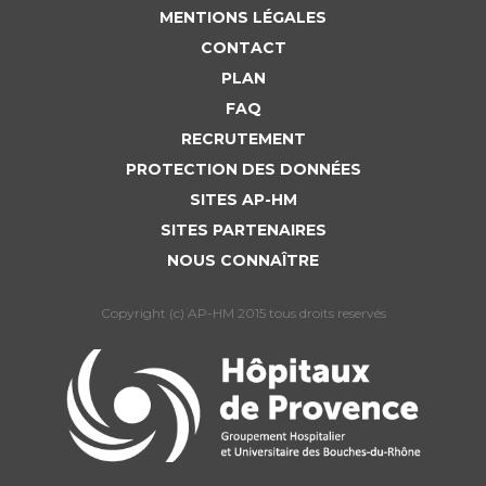
Liste des marchés conclus
MENTIONS LÉGALES
Documents utiles
CONTACT
Qualité
PLAN
FAQ
Nos indicateurs qualité et de sécurité des soins
RECRUTEMENT
PROTECTION DES DONNÉES
SITES AP-HM
Protection des données
SITES PARTENAIRES
NOUS CONNAÎTRE
Sécurité
Copyright (c) AP-HM 2015 tous droits reservés
Les recherches en santé à l’AP-HM
Lieu de santé sans tabac