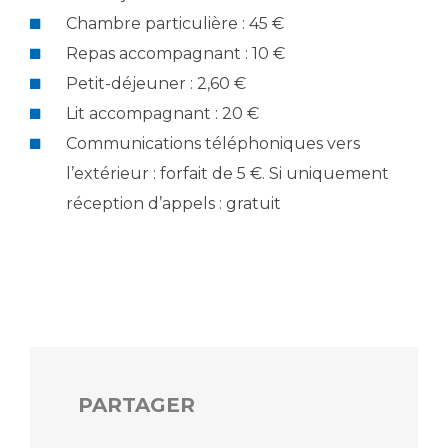
Les structures de recherche
Salon des familles
Chambre particulière : 45 €
Transports sanitaires
Repas accompagnant : 10 €
Vos droits, vos devoirs
Écoles et Instituts de Formation
Petit-déjeuner : 2,60 €
Lit accompagnant : 20 €
Handicap
Communications téléphoniques vers
Plateforme des internes
l’extérieur : forfait de 5 €. Si uniquement
Handi 13
réception d’appels : gratuit
Pôle Médecine Physique et Réadaptation
Professionnels de santé
Accueil sourds et malentendants
Charte Romain Jacob
Adresser un patient
Mouvement Parcours Handicap 13
Réseaux de soins
Adresser un examen au Laboratoire de Biologie
Médicale
Activité physique
Radiologie / Imagerie
PARTAGER
Cancérologie