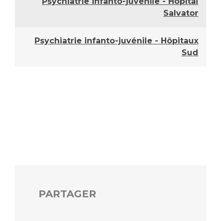
Psychiatrie infanto-juvénile - Hôpital
Liste des marchés conclus
Salvator
Documents utiles
Qualité
Psychiatrie infanto-juvénile - Hôpitaux
Sud
Nos indicateurs qualité et de sécurité des soins
Protection des données
Sécurité
Les recherches en santé à l’AP-HM
PARTAGER
Lieu de santé sans tabac