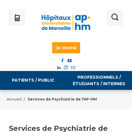
Je donne
PROFESSIONNELS /
PATIENTS / PUBLIC
ÉTUDIANTS / INTERNES
Accueil
Services de Psychiatrie de l'AP-HM
/
Informations pratiques
Égalité professionnelle
Accès à votre dossier médical
Services de Psychiatrie de
Emploi / formation
Tarifs