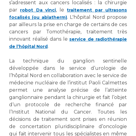
Les pôles d'activité médicale
Cancer
s’adressent aux cancers localisés : la chirurgie
Anatomie et Cytologie Pathologiques
par
, le
robot Da vinci
traitement par ultrasons
Adresser un examen au Laboratoire d'Infectiologie
. L'hôpital Nord propose
focalisés (ou ablatherm)
par ailleurs la prise en charge de certains de ces
Médecine nucléaire
Centres de référence Maladies Rares
cancers par Tomothérapie, traitement très
Plateforme d'Expertise Maladies Rares
innovant réalisé dans le
service de radiothérapie
.
de l’hôpital Nord
Maladies rares
Presse / Multimédia
La technique du ganglion sentinelle
développée dans le service d’urologie de
Maternité Hôpital Nord
Communiqués de presse
l’hôpital Nord en collaboration avec le service de
Dossiers de presse
médecine nucléaire de l’institut Paoli Calmettes
Médiathèque
permet une analyse précise de l’atteinte
ganglionnaire pendant la chirurgie et fait l’objet
Vos représentants
d‘un protocole de recherche financé par
l’Institut National du Cancer. Toutes les
Fournisseurs
La Commission Des Usagers (CDU)
décisions de traitement sont prises en réunion
Les Comités Locaux des Usagers
de concertation pluridisciplinaire d’oncologie
Rôles et missions
qui fait intervenir tous les spécialistes en même
Le projet des usagers