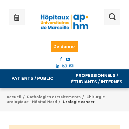
Je donne
PROFESSIONNELS /
PATIENTS / PUBLIC
ÉTUDIANTS / INTERNES
Accueil
Pathologies et traitements
Chirurgie
/
/
urologique - Hôpital Nord
Urologie cancer
/
Informations pratiques
Égalité professionnelle
Accès à votre dossier médical
Emploi / formation
Tarifs