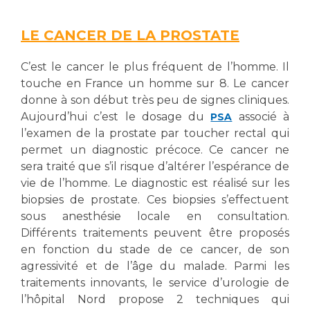
Les structures de recherche
Salon des familles
Transports sanitaires
LE CANCER DE LA PROSTATE
Vos droits, vos devoirs
Écoles et Instituts de Formation
C’est le cancer le plus fréquent de l’homme. Il
touche en France un homme sur 8. Le cancer
Handicap
donne à son début très peu de signes cliniques.
Plateforme des internes
Aujourd’hui c’est le dosage du
associé à
PSA
Handi 13
l’examen de la prostate par toucher rectal qui
permet un diagnostic précoce. Ce cancer ne
Pôle Médecine Physique et Réadaptation
Professionnels de santé
sera traité que s’il risque d’altérer l’espérance de
Accueil sourds et malentendants
vie de l’homme. Le diagnostic est réalisé sur les
Charte Romain Jacob
Adresser un patient
biopsies de prostate. Ces biopsies s’effectuent
Mouvement Parcours Handicap 13
sous anesthésie locale en consultation.
Réseaux de soins
Différents traitements peuvent être proposés
Adresser un examen au Laboratoire de Biologie
en fonction du stade de ce cancer, de son
Médicale
Activité physique
agressivité et de l’âge du malade. Parmi les
Radiologie / Imagerie
traitements innovants, le service d’urologie de
Cancérologie
l’hôpital Nord propose 2 techniques qui