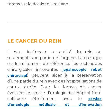
Liste des marchés conclus
temps sur le dossier du malade.
Documents utiles
Qualité
Nos indicateurs qualité et de sécurité des soins
LE CANCER DU REIN
Protection des données
Il peut intéresser la totalité du rein ou
seulement une partie de l’organe. La chirurgie
est le traitement de référence. Les techniques
Sécurité
chirurgicales innovantes (
,
laparoscopie
robot
) peuvent aider à la préservation
chirurgical
d’une partie du rein avec des hospitalisations de
Les recherches en santé à l’AP-HM
courte durée. Pour les formes de cancer
évoluées le service d’urologie de l’Hôpital Nord
collabore étroitement avec le
service
Lieu de santé sans tabac
d’oncologie médicale et d’innovation