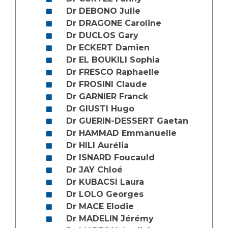
Les pôles d'activité médicale
Cancer
Dr DEBONO Julie
Anatomie et Cytologie Pathologiques
Dr DRAGONE Caroline
Adresser un examen au Laboratoire d'Infectiologie
Dr DUCLOS Gary
Médecine nucléaire
Centres de référence Maladies Rares
Dr ECKERT Damien
Plateforme d'Expertise Maladies Rares
Dr EL BOUKILI Sophia
Dr FRESCO Raphaelle
Maladies rares
Dr FROSINI Claude
Presse / Multimédia
Dr GARNIER Franck
Dr GIUSTI Hugo
Maternité Hôpital Nord
Dr GUERIN-DESSERT Gaetan
Communiqués de presse
Dr HAMMAD Emmanuelle
Dossiers de presse
Dr HILI Aurélia
Médiathèque
Dr ISNARD Foucauld
Dr JAY Chloé
Vos représentants
Dr KUBACSI Laura
Fournisseurs
Dr LOLO Georges
La Commission Des Usagers (CDU)
Dr MACE Elodie
Les Comités Locaux des Usagers
Rôles et missions
Dr MADELIN Jérémy
Le projet des usagers