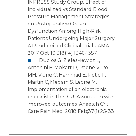
INPRESS Study Group. Effect of
Individualized vs Standard Blood
Pressure Management Strategies
on Postoperative Organ
Dysfunction Among High-Risk
Patients Undergoing Major Surgery:
A Randomized Clinical Trial. JAMA.
2017 Oct 10;318(14):1346-1357
Duclos G, Zieleskiewicz L,
Antonini F, Mokart D, Paone V, Po
MH, Vigne C, Hammad E, Potié F,
Martin C, Medam S, Leone M.
Implementation of an electronic
checklist in the ICU: Association with
improved outcomes. Anaesth Crit
Care Pain Med. 2018 Feb;37(1):25-33