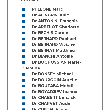
Les structures de recherche
Salon des familles
Transports sanitaires
Pr LEONE Marc
Dr ALINGRIN Julie
Vos droits, vos devoirs
Écoles et Instituts de Formation
Dr ANTONINI François
Dr ARBELOT Charlotte
Dr BECHIS Carole
Handicap
Plateforme des internes
Dr BERNARD Raphaël
Dr BERNARD Viviane
Handi 13
Dr BERNAT Matthieu
Pôle Médecine Physique et Réadaptation
Dr BIANCHI Antoine
Professionnels de santé
Accueil sourds et malentendants
Dr BOGHOSSIAN Marie-
Charte Romain Jacob
Caroline
Adresser un patient
Dr BONSEY Michael
Mouvement Parcours Handicap 13
Réseaux de soins
Dr BOURGOIN Aurélie
Adresser un examen au Laboratoire de Biologie
Dr BOUTABA Mehdi
Médicale
Dr BOYADJIEV Ioanna
Activité physique
Radiologie / Imagerie
Dr CHABERT Lénaick
Cancérologie
Dr CHARVET Aude
Dr CURTEL Fanny