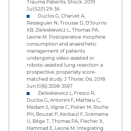
Trauma Patients. Shock. 2019
Jul;52(1):29-36
Duclos G, Charvet A,
Resseguier N, Trousse D, D'Journo
XB, Zieleskiewicz L, Thomas PA,
Leone M. Postoperative morphine
consumption and anaesthetic
management of patients
undergoing video-assisted or
robotic-assisted lung resection: a
prospective, propensity score-
matched study. J Thorac Dis. 2018
Jun;10(6):3558-3567
Zieleskiewicz L, Fresco R,
Duclos G, Antonini F, Mathieu C,
Medam S, Vigne C, Poirier M, Roche
PH, Bouzat P, Kerbaul F, Scemama
U, Bège T, Thomas PA, Flecher X,
Hammad E, Leone M. Integrating