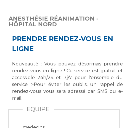
Vous accompagnez, vous rendez visite à un patient
Emplois paramédicaux
Vous allez être hospitalisé(e)
ANESTHÉSIE RÉANIMATION -
Emplois administratifs
Vous avez un examen d'imagerie ou de radiologie
HÔPITAL NORD
Emplois médicaux
à réaliser
Espace Formation
PRENDRE RENDEZ-VOUS EN
Vous avez une analyse à réaliser
Étudiants hospitaliers
Vous venez en consultation
LIGNE
Emplois techniques et médico-techniques
myaphm, votre espace santé en ligne
Emplois divers
Infos COVID-19
Nouveauté : Vous pouvez désormais prendre
Emplois socio-éducatifs
rendez-vous en ligne ! Ce service est gratuit et
Statuts
accessible 24h/24 et 7j/7 pour l'ensemble du
Vivre ensemble à l'hôpital
service. >Pour éviter les oublis, un rappel de
Stages paramédicaux
rendez-vous vous sera adressé par SMS ou e-
mail.
Culture à l'hôpital
Laïcité et cultes
Chercheurs
EQUIPE
Les associations
La recherche clinique à l'AP-HM
Livret d'accueil
medecins: