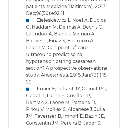
patients. Medicine(Baltimore). 2017
Dec;96(50):e9241
Zieleskiewicz L, Noel A, Duclos
G, Haddam M, Delmas A, Bechis C,
Loundou A, Blanc J, Mignon A,
Bouvet L, Einav S, Bourgoin A,
Leone M. Can point-of-care
ultrasound predict spinal
hypotension during caesarean
section? A prospective observational
study. Anaesthesia. 2018 Jan;73(1):15-
22
Futier E, Lefrant JY, Guinot PG,
Godet T, Lorne E, Cuvillon P,
Bertran S, Leone M, Pastene B,
Piriou V, Molliex S, Albanese J, Julia
JM, Tavernier B, Imhoff E, Bazin JE,
Constantin JM, Pereira B, Jaber S;