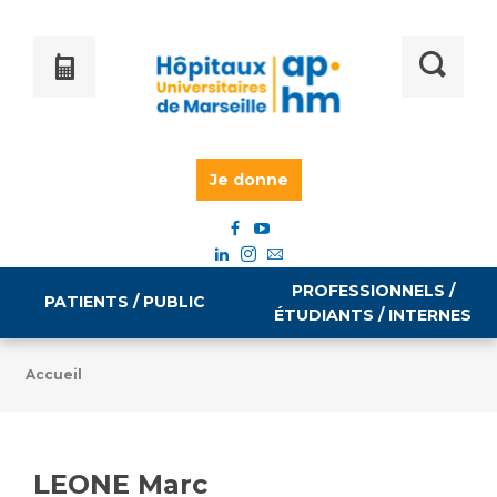
Je donne
PROFESSIONNELS /
PATIENTS / PUBLIC
ÉTUDIANTS / INTERNES
Accueil
Informations pratiques
Égalité professionnelle
Accès à votre dossier médical
LEONE Marc
Emploi / formation
Tarifs