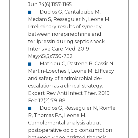
Jun;74(6):1157-1165
Duclos G, Cantaloube M,
Medam S, Resseguier N, Leone M.
Preliminary results of synergy
between norepinephrine and
terlipressin during septic shock.
Intensive Care Med. 2019
May;45(5):730-732
Mathieu C, Pastene B, Cassir N,
Martin-Loeches I, Leone M. Efficacy
and safety of antimicrobial de-
escalation as a clinical strategy.
Expert Rev Anti Infect Ther. 2019
Feb;17(2):79-88
Duclos G, Resseguier N, Ronfle
R, Thomas PA, Leone M.
Complemental analysis about
postoperative opioid consumption
between video-assisted thoracic