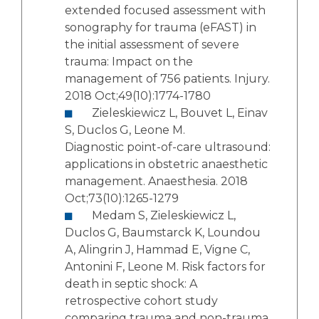
extended focused assessment with
sonography for trauma (eFAST) in
the initial assessment of severe
trauma: Impact on the
management of 756 patients. Injury.
2018 Oct;49(10):1774-1780
Zieleskiewicz L, Bouvet L, Einav
S, Duclos G, Leone M.
Diagnostic point-of-care ultrasound:
applications in obstetric anaesthetic
management. Anaesthesia. 2018
Oct;73(10):1265-1279
Medam S, Zieleskiewicz L,
Duclos G, Baumstarck K, Loundou
A, Alingrin J, Hammad E, Vigne C,
Antonini F, Leone M. Risk factors for
death in septic shock: A
retrospective cohort study
comparing trauma and non-trauma