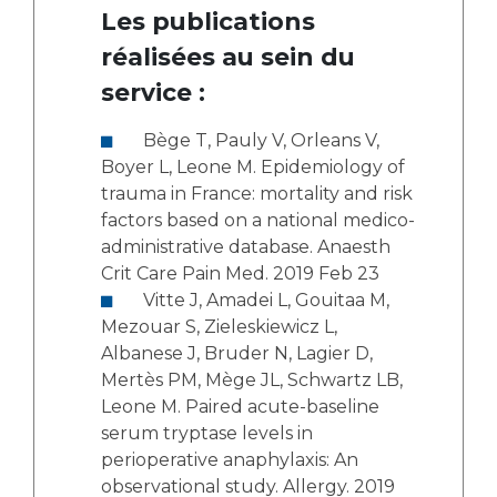
Les publications
réalisées au sein du
service :
Bège T, Pauly V, Orleans V,
Boyer L, Leone M. Epidemiology of
trauma in France: mortality and risk
factors based on a national medico-
administrative database. Anaesth
Crit Care Pain Med. 2019 Feb 23
Vitte J, Amadei L, Gouitaa M,
Mezouar S, Zieleskiewicz L,
Albanese J, Bruder N, Lagier D,
Mertès PM, Mège JL, Schwartz LB,
Leone M. Paired acute-baseline
serum tryptase levels in
perioperative anaphylaxis: An
observational study. Allergy. 2019