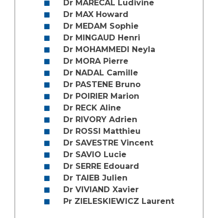
Liste des marchés conclus
Dr MARECAL Ludivine
Dr MAX Howard
Documents utiles
Dr MEDAM Sophie
Qualité
Dr MINGAUD Henri
Dr MOHAMMEDI Neyla
Nos indicateurs qualité et de sécurité des soins
Dr MORA Pierre
Dr NADAL Camille
Dr PASTENE Bruno
Dr POIRIER Marion
Protection des données
Dr RECK Aline
Dr RIVORY Adrien
Dr ROSSI Matthieu
Sécurité
Dr SAVESTRE Vincent
Dr SAVIO Lucie
Dr SERRE Edouard
Les recherches en santé à l’AP-HM
Dr TAIEB Julien
Dr VIVIAND Xavier
Pr ZIELESKIEWICZ Laurent
Lieu de santé sans tabac