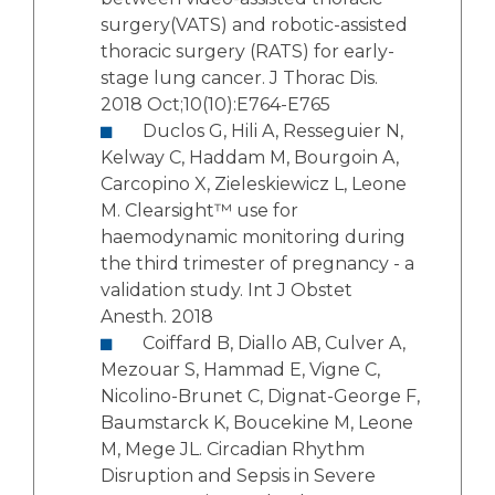
surgery(VATS) and robotic-assisted
thoracic surgery (RATS) for early-
stage lung cancer. J Thorac Dis.
2018 Oct;10(10):E764-E765
Duclos G, Hili A, Resseguier N,
Kelway C, Haddam M, Bourgoin A,
Carcopino X, Zieleskiewicz L, Leone
M. Clearsight™ use for
haemodynamic monitoring during
the third trimester of pregnancy - a
validation study. Int J Obstet
Anesth. 2018
Coiffard B, Diallo AB, Culver A,
Mezouar S, Hammad E, Vigne C,
Nicolino-Brunet C, Dignat-George F,
Baumstarck K, Boucekine M, Leone
M, Mege JL. Circadian Rhythm
Disruption and Sepsis in Severe