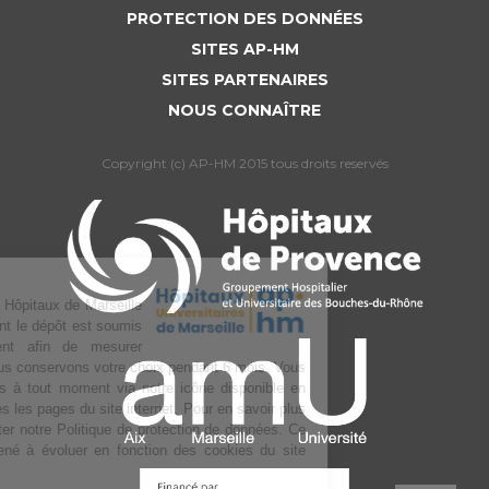
PROTECTION DES DONNÉES
SITES AP-HM
SITES PARTENAIRES
NOUS CONNAÎTRE
Copyright (c) AP-HM 2015 tous droits reservés
L’Assistance publique Hôpitaux de Marseille
utilise des cookies dont le dépôt est soumis
à votre consentement afin de mesurer
l’audience du site. Nous conservons votre choix pendant 6 mois. Vous
pouvez changer d’avis à tout moment via notre icône disponible en
bas à gauche de toutes les pages du site internet. Pour en savoir plus
sur la gestion, consulter notre Politique de protection de données. Ce
texte pourra être amené à évoluer en fonction des cookies du site
internet.