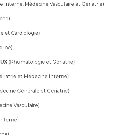
Maladies Rares
 Interne, Médecine Vasculaire et Gériatrie)
Plateforme d'Expertise
Maternité Hôpital Nord
Maladies Rares
rne)
e et Cardiologie)
erne)
OUX
(Rhumatologie et Gériatrie)
ériatrie et Médecine Interne)
ecine Générale et Gériatrie)
ecine Vasculaire)
Interne)
rne)