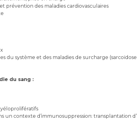
 et prévention des maladies cardiovasculaires
te
ux
ies du système et des maladies de surcharge (sarcoïdose,
die du sang :
loprolifératifs
 un contexte d’immunosuppression: transplantation d’or