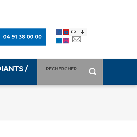
04 91 38 00 00
IANTS /
entants
ultimédia
 Des Usagers (CDU)
de presse
ocaux des Usagers
esse
usagers