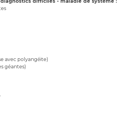
diagnostics difficiles - maladie de système :
tes
e avec polyangéite)
es géantes)
e