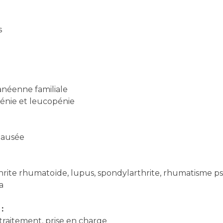
s
anéenne familiale
énie et leucopénie
pausée
rite rhumatoïde, lupus, spondylarthrite, rhumatisme ps
a
:
 traitement, prise en charge