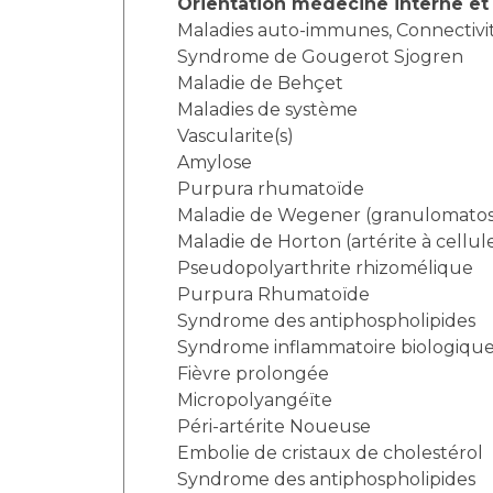
Orientation médecine interne et 
Maladies auto-immunes, Connectivi
Syndrome de Gougerot Sjogren
Maladie de Behçet
Maladies de système
Vascularite(s)
Amylose
Purpura rhumatoïde
Maladie de Wegener (granulomatos
Maladie de Horton (artérite à cellul
Pseudopolyarthrite rhizomélique
Purpura Rhumatoïde
Syndrome des antiphospholipides
Syndrome inflammatoire biologiqu
Fièvre prolongée
Micropolyangéïte
Péri-artérite Noueuse
Embolie de cristaux de cholestérol
Syndrome des antiphospholipides