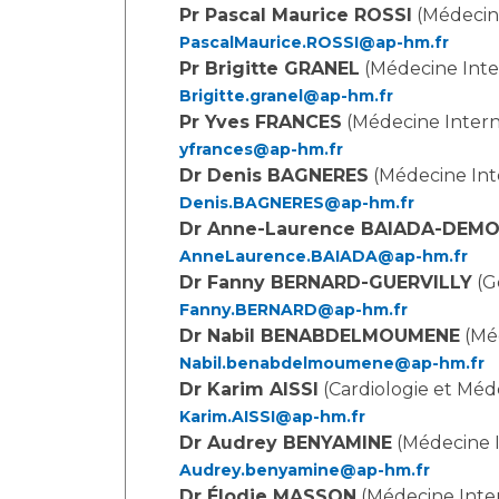
Laïcité et cultes
Pr Pascal Maurice ROSSI
(Médecine
Les structures de recherche
Les associations
PascalMaurice.ROSSI@ap-hm.fr
Pr Brigitte GRANEL
(Médecine Inte
Livret d'accueil
Brigitte.granel@ap-hm.fr
Salon des familles
Pr Yves FRANCES
(Médecine Intern
Transports sanitaires
yfrances@ap-hm.fr
Vos droits, vos devoirs
Dr Denis BAGNERES
(Médecine Int
Denis.BAGNERES@ap-hm.fr
Dr Anne-Laurence BAIADA-DEM
AnneLaurence.BAIADA@ap-hm.fr
Dr Fanny BERNARD-GUERVILLY
(G
Fanny.BERNARD@ap-hm.fr
Dr Nabil BENABDELMOUMENE
(Méd
Nabil.benabdelmoumene@ap-hm.fr
Dr Karim AISSI
(Cardiologie et Méd
Karim.AISSI@ap-hm.fr
Dr Audrey BENYAMINE
(Médecine 
Audrey.benyamine@ap-hm.fr
Dr Élodie MASSON
(Médecine Inte