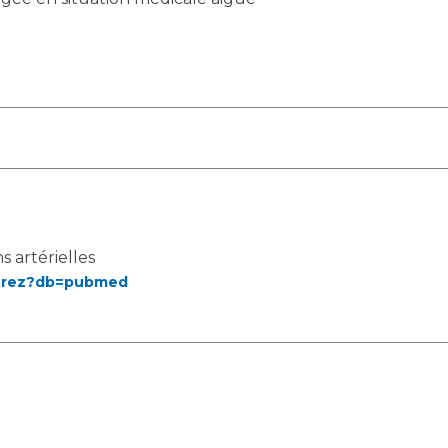
s artérielles
entrez?db=pubmed