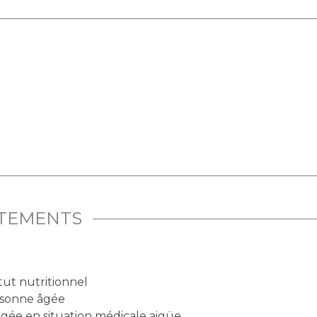
ITEMENTS
tut nutritionnel
ersonne âgée
ée en situation médicale aigüe