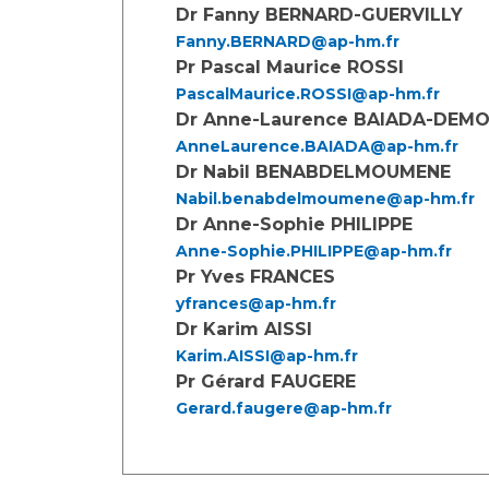
Laïcité et cultes
Dr Fanny BERNARD-GUERVILLY
Les structures de recherche
Les associations
Fanny.BERNARD@ap-hm.fr
Pr Pascal Maurice ROSSI
Livret d'accueil
PascalMaurice.ROSSI@ap-hm.fr
Salon des familles
Dr Anne-Laurence BAIADA-DEM
Transports sanitaires
AnneLaurence.BAIADA@ap-hm.fr
Vos droits, vos devoirs
Dr Nabil BENABDELMOUMENE
Nabil.benabdelmoumene@ap-hm.fr
Dr Anne-Sophie PHILIPPE
Anne-Sophie.PHILIPPE@ap-hm.fr
Pr Yves FRANCES
yfrances@ap-hm.fr
Dr Karim AISSI
Karim.AISSI@ap-hm.fr
Pr Gérard FAUGERE
Gerard.faugere@ap-hm.fr