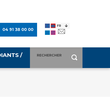
04 91 38 00 00
IANTS /
entants
ultimédia
 Des Usagers (CDU)
de presse
ocaux des Usagers
esse
usagers