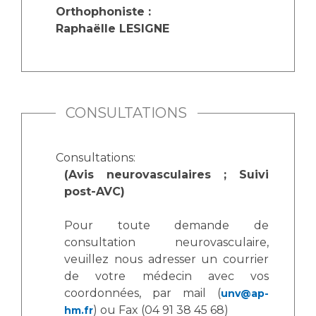
Les pôles d'activité médicale
Cancer
Orthophoniste :
Anatomie et Cytologie Pathologiques
Raphaëlle LESIGNE
Adresser un examen au Laboratoire d'Infectiologie
Médecine nucléaire
Centres de référence Maladies Rares
Plateforme d'Expertise Maladies Rares
CONSULTATIONS
Maladies rares
Presse / Multimédia
Consultations:
Maternité Hôpital Nord
Communiqués de presse
(Avis neurovasculaires ; Suivi
Dossiers de presse
post-AVC)
Médiathèque
Pour toute demande de
Vos représentants
consultation neurovasculaire,
veuillez nous adresser un courrier
Fournisseurs
La Commission Des Usagers (CDU)
de votre médecin avec vos
coordonnées, par mail (
Les Comités Locaux des Usagers
unv@ap-
Rôles et missions
) ou Fax (04 91 38 45 68)
hm.fr
Le projet des usagers