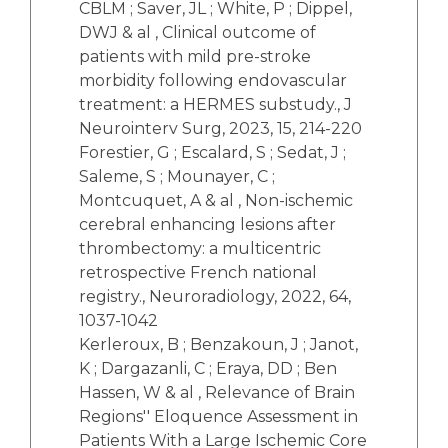
CBLM ; Saver, JL ; White, P ; Dippel,
DWJ & al , Clinical outcome of
patients with mild pre-stroke
morbidity following endovascular
treatment: a HERMES substudy., J
Neurointerv Surg, 2023, 15, 214-220
Forestier, G ; Escalard, S ; Sedat, J ;
Saleme, S ; Mounayer, C ;
Montcuquet, A & al , Non-ischemic
cerebral enhancing lesions after
thrombectomy: a multicentric
retrospective French national
registry., Neuroradiology, 2022, 64,
1037-1042
Kerleroux, B ; Benzakoun, J ; Janot,
K ; Dargazanli, C ; Eraya, DD ; Ben
Hassen, W & al , Relevance of Brain
Regions'' Eloquence Assessment in
Patients With a Large Ischemic Core