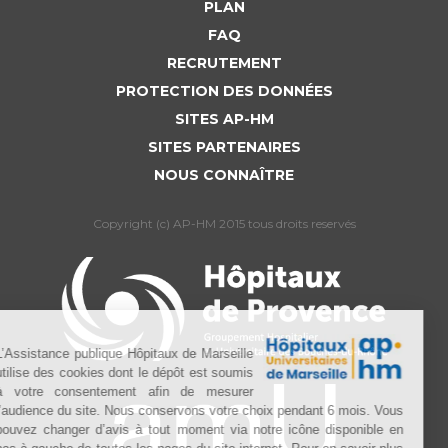
PLAN
FAQ
RECRUTEMENT
PROTECTION DES DONNÉES
SITES AP-HM
SITES PARTENAIRES
NOUS CONNAÎTRE
Copyright (c) AP-HM 2015 tous droits reservés
L’Assistance publique Hôpitaux de Marseille
utilise des cookies dont le dépôt est soumis
à votre consentement afin de mesurer
l’audience du site. Nous conservons votre choix pendant 6 mois. Vous
pouvez changer d’avis à tout moment via notre icône disponible en