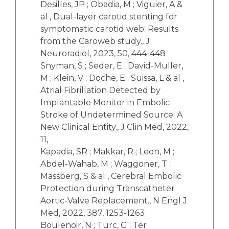
Desilles, JP ; Obadia, M ; Viguier, A &
al , Dual-layer carotid stenting for
symptomatic carotid web: Results
from the Caroweb study., J
Neuroradiol, 2023, 50, 444-448
Snyman, S ; Seder, E ; David-Muller,
M ; Klein, V ; Doche, E ; Suissa, L & al ,
Atrial Fibrillation Detected by
Implantable Monitor in Embolic
Stroke of Undetermined Source: A
New Clinical Entity., J Clin Med, 2022,
11,
Kapadia, SR ; Makkar, R ; Leon, M ;
Abdel-Wahab, M ; Waggoner, T ;
Massberg, S & al , Cerebral Embolic
Protection during Transcatheter
Aortic-Valve Replacement., N Engl J
Med, 2022, 387, 1253-1263
Boulenoir, N ; Turc, G ; Ter