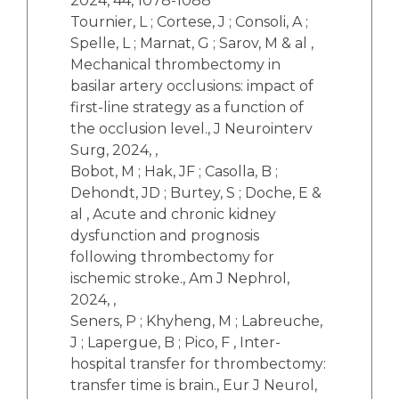
2024, 44, 1078-1088
Tournier, L ; Cortese, J ; Consoli, A ;
Spelle, L ; Marnat, G ; Sarov, M & al ,
Mechanical thrombectomy in
basilar artery occlusions: impact of
first-line strategy as a function of
the occlusion level., J Neurointerv
Surg, 2024, ,
Bobot, M ; Hak, JF ; Casolla, B ;
Dehondt, JD ; Burtey, S ; Doche, E &
al , Acute and chronic kidney
dysfunction and prognosis
following thrombectomy for
ischemic stroke., Am J Nephrol,
2024, ,
Seners, P ; Khyheng, M ; Labreuche,
J ; Lapergue, B ; Pico, F , Inter-
hospital transfer for thrombectomy:
transfer time is brain., Eur J Neurol,