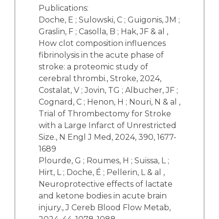
Publications:
Doche, E ; Sulowski, C ; Guigonis, JM ;
Graslin, F ; Casolla, B ; Hak, JF & al ,
How clot composition influences
fibrinolysis in the acute phase of
stroke: a proteomic study of
cerebral thrombi., Stroke, 2024,
Costalat, V ; Jovin, TG ; Albucher, JF ;
Cognard, C ; Henon, H ; Nouri, N & al ,
Trial of Thrombectomy for Stroke
with a Large Infarct of Unrestricted
Size., N Engl J Med, 2024, 390, 1677-
1689
Plourde, G ; Roumes, H ; Suissa, L ;
Hirt, L ; Doche, É ; Pellerin, L & al ,
Neuroprotective effects of lactate
and ketone bodies in acute brain
injury., J Cereb Blood Flow Metab,