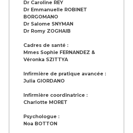
Les structures de recherche
Salon des familles
Dr Caroline REY
Dr Emmanuelle ROBINET
Transports sanitaires
BORGOMANO
Vos droits, vos devoirs
Écoles et Instituts de Formation
Dr Salome SNYMAN
Dr Romy ZO
GHAIB
Handicap
Cadres de santé :
Plateforme des internes
Mmes Sophie FERNANDEZ &
Handi 13
Véronka SZITTYA
Pôle Médecine Physique et Réadaptation
Professionnels de santé
Accueil sourds et malentendants
Infirmière de pratique avancée :
Julia GIORDANO
Charte Romain Jacob
Adresser un patient
Mouvement Parcours Handicap 13
Réseaux de soins
Infirmière coordinatrice :
Adresser un examen au Laboratoire de Biologie
Charlotte MORET
Médicale
Activité physique
Radiologie / Imagerie
Psychologue :
Noa BOTTON
Cancérologie