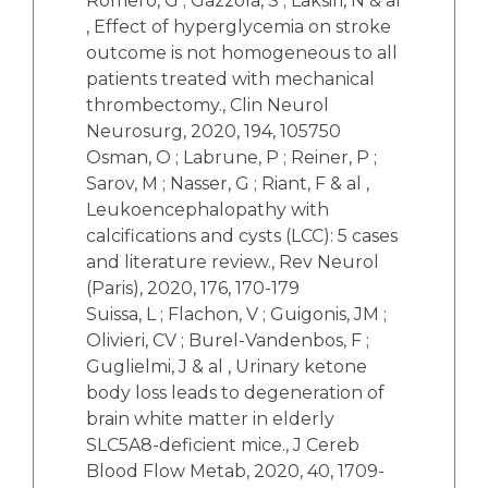
Romero, G ; Gazzola, S ; Laksiri, N & al
, Effect of hyperglycemia on stroke
outcome is not homogeneous to all
patients treated with mechanical
thrombectomy., Clin Neurol
Neurosurg, 2020, 194, 105750
Osman, O ; Labrune, P ; Reiner, P ;
Sarov, M ; Nasser, G ; Riant, F & al ,
Leukoencephalopathy with
calcifications and cysts (LCC): 5 cases
and literature review., Rev Neurol
(Paris), 2020, 176, 170-179
Suissa, L ; Flachon, V ; Guigonis, JM ;
Olivieri, CV ; Burel-Vandenbos, F ;
Guglielmi, J & al , Urinary ketone
body loss leads to degeneration of
brain white matter in elderly
SLC5A8-deficient mice., J Cereb
Blood Flow Metab, 2020, 40, 1709-