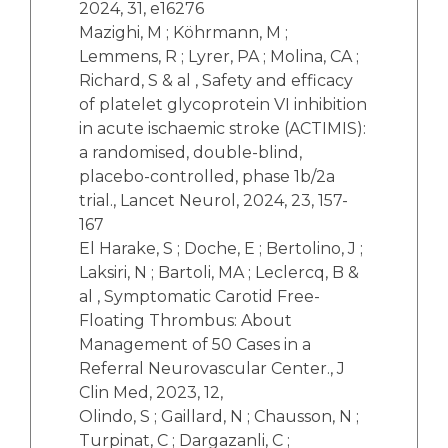
2024, 31, e16276
Mazighi, M ; Köhrmann, M ;
Lemmens, R ; Lyrer, PA ; Molina, CA ;
Richard, S & al , Safety and efficacy
of platelet glycoprotein VI inhibition
in acute ischaemic stroke (ACTIMIS):
a randomised, double-blind,
placebo-controlled, phase 1b/2a
trial., Lancet Neurol, 2024, 23, 157-
167
El Harake, S ; Doche, E ; Bertolino, J ;
Laksiri, N ; Bartoli, MA ; Leclercq, B &
al , Symptomatic Carotid Free-
Floating Thrombus: About
Management of 50 Cases in a
Referral Neurovascular Center., J
Clin Med, 2023, 12,
Olindo, S ; Gaillard, N ; Chausson, N ;
Turpinat, C ; Dargazanli, C ;