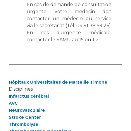
Liste des marchés conclus
En cas de demande de consultation
Documents utiles
urgente, votre médecin doit
contacter un médecin du service
Qualité
via le secrétariat (Tél. 04 91 38 59 26)
En cas d'urgence médicale,
Nos indicateurs qualité et de sécurité des soins
contacter le SAMU au 15 ou 112
Protection des données
Sécurité
Hôpitaux Universitaires de Marseille Timone
Disciplines:
Infarctus cérébral
Les recherches en santé à l’AP-HM
AVC
Neurovasculaire
Stroke Center
Thrombolyse
Lieu de santé sans tabac