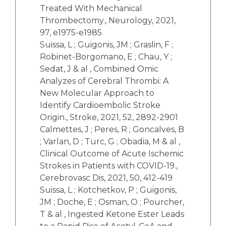
Treated With Mechanical
Thrombectomy., Neurology, 2021,
97, e1975-e1985
Suissa, L ; Guigonis, JM ; Graslin, F ;
Robinet-Borgomano, E ; Chau, Y ;
Sedat, J & al , Combined Omic
Analyzes of Cerebral Thrombi: A
New Molecular Approach to
Identify Cardioembolic Stroke
Origin., Stroke, 2021, 52, 2892-2901
Calmettes, J ; Peres, R ; Goncalves, B
; Varlan, D ; Turc, G ; Obadia, M & al ,
Clinical Outcome of Acute Ischemic
Strokes in Patients with COVID-19.,
Cerebrovasc Dis, 2021, 50, 412-419
Suissa, L ; Kotchetkov, P ; Guigonis,
JM ; Doche, E ; Osman, O ; Pourcher,
T & al , Ingested Ketone Ester Leads