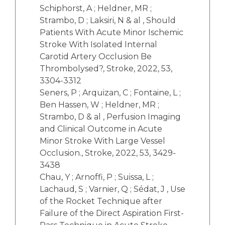
Schiphorst, A ; Heldner, MR ;
Strambo, D ; Laksiri, N & al , Should
Patients With Acute Minor Ischemic
Stroke With Isolated Internal
Carotid Artery Occlusion Be
Thrombolysed?, Stroke, 2022, 53,
3304-3312
Seners, P ; Arquizan, C ; Fontaine, L ;
Ben Hassen, W ; Heldner, MR ;
Strambo, D & al , Perfusion Imaging
and Clinical Outcome in Acute
Minor Stroke With Large Vessel
Occlusion., Stroke, 2022, 53, 3429-
3438
Chau, Y ; Arnoffi, P ; Suissa, L ;
Lachaud, S ; Varnier, Q ; Sédat, J , Use
of the Rocket Technique after
Failure of the Direct Aspiration First-