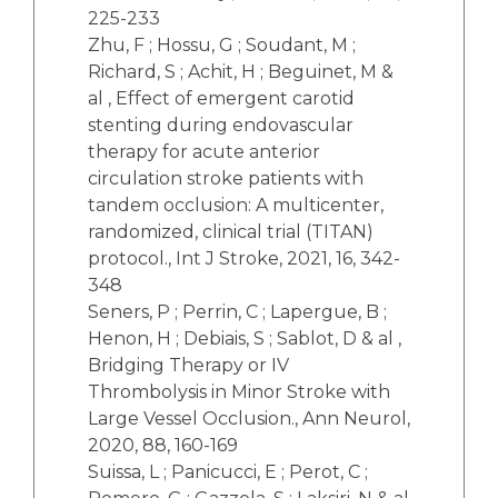
225-233
Zhu, F ; Hossu, G ; Soudant, M ;
Richard, S ; Achit, H ; Beguinet, M &
al , Effect of emergent carotid
stenting during endovascular
therapy for acute anterior
circulation stroke patients with
tandem occlusion: A multicenter,
randomized, clinical trial (TITAN)
protocol., Int J Stroke, 2021, 16, 342-
348
Seners, P ; Perrin, C ; Lapergue, B ;
Henon, H ; Debiais, S ; Sablot, D & al ,
Bridging Therapy or IV
Thrombolysis in Minor Stroke with
Large Vessel Occlusion., Ann Neurol,
2020, 88, 160-169
Suissa, L ; Panicucci, E ; Perot, C ;