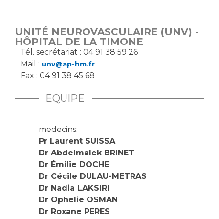
Vous accompagnez, vous rendez visite à un patient
Emplois paramédicaux
Vous allez être hospitalisé(e)
UNITÉ NEUROVASCULAIRE (UNV) -
Emplois administratifs
Vous avez un examen d'imagerie ou de radiologie
HÔPITAL DE LA TIMONE
Emplois médicaux
à réaliser
Tél. secrétariat : 04 91 38 59 26
Espace Formation
Mail :
unv@ap-hm.fr
Vous avez une analyse à réaliser
Fax : 04 91 38 45 68
Étudiants hospitaliers
Vous venez en consultation
Emplois techniques et médico-techniques
myaphm, votre espace santé en ligne
EQUIPE
Emplois divers
Infos COVID-19
Emplois socio-éducatifs
medecins:
Statuts
Pr Laurent SUISSA
Vivre ensemble à l'hôpital
Stages paramédicaux
Dr Abdelmalek BRINET
Dr Émilie DOCHE
Culture à l'hôpital
Dr Cécile DULAU-METRAS
Laïcité et cultes
Chercheurs
Dr Nadia LAKSIRI
Les associations
Dr Ophelie OSMAN
La recherche clinique à l'AP-HM
Livret d'accueil
Dr Roxane PERES