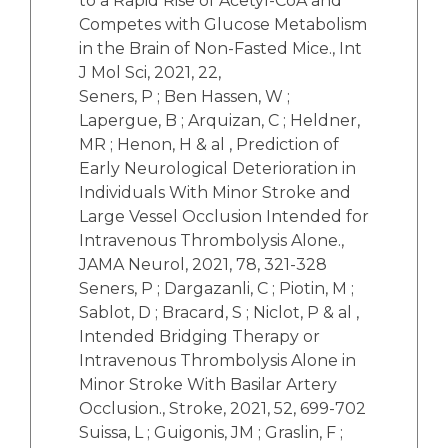
to a Rapid Rise of Acetyl-CoA and
Competes with Glucose Metabolism
in the Brain of Non-Fasted Mice., Int
J Mol Sci, 2021, 22,
Seners, P ; Ben Hassen, W ;
Lapergue, B ; Arquizan, C ; Heldner,
MR ; Henon, H & al , Prediction of
Early Neurological Deterioration in
Individuals With Minor Stroke and
Large Vessel Occlusion Intended for
Intravenous Thrombolysis Alone.,
JAMA Neurol, 2021, 78, 321-328
Seners, P ; Dargazanli, C ; Piotin, M ;
Sablot, D ; Bracard, S ; Niclot, P & al ,
Intended Bridging Therapy or
Intravenous Thrombolysis Alone in
Minor Stroke With Basilar Artery
Occlusion., Stroke, 2021, 52, 699-702
Suissa, L ; Guigonis, JM ; Graslin, F ;