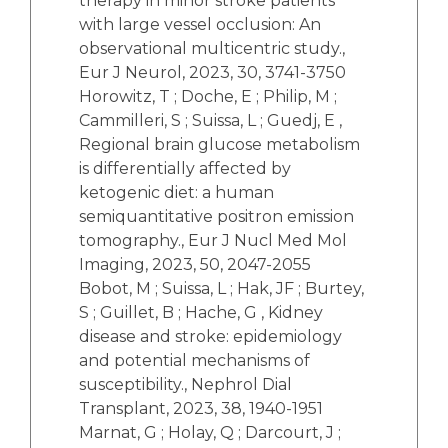
therapy in minor stroke patients
with large vessel occlusion: An
observational multicentric study.,
Eur J Neurol, 2023, 30, 3741-3750
Horowitz, T ; Doche, E ; Philip, M ;
Cammilleri, S ; Suissa, L ; Guedj, E ,
Regional brain glucose metabolism
is differentially affected by
ketogenic diet: a human
semiquantitative positron emission
tomography., Eur J Nucl Med Mol
Imaging, 2023, 50, 2047-2055
Bobot, M ; Suissa, L ; Hak, JF ; Burtey,
S ; Guillet, B ; Hache, G , Kidney
disease and stroke: epidemiology
and potential mechanisms of
susceptibility., Nephrol Dial
Transplant, 2023, 38, 1940-1951
Marnat, G ; Holay, Q ; Darcourt, J ;