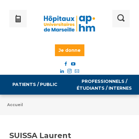
Je donne
PROFESSIONNELS /
PATIENTS / PUBLIC
ÉTUDIANTS / INTERNES
Accueil
Informations pratiques
Égalité professionnelle
Accès à votre dossier médical
SUISSA Laurent
Emploi / formation
Tarifs