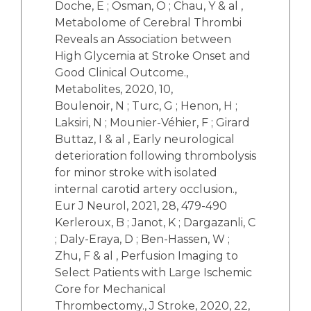
Doche, E ; Osman, O ; Chau, Y & al ,
Metabolome of Cerebral Thrombi
Reveals an Association between
High Glycemia at Stroke Onset and
Good Clinical Outcome.,
Metabolites, 2020, 10,
Boulenoir, N ; Turc, G ; Henon, H ;
Laksiri, N ; Mounier-Véhier, F ; Girard
Buttaz, I & al , Early neurological
deterioration following thrombolysis
for minor stroke with isolated
internal carotid artery occlusion.,
Eur J Neurol, 2021, 28, 479-490
Kerleroux, B ; Janot, K ; Dargazanli, C
; Daly-Eraya, D ; Ben-Hassen, W ;
Zhu, F & al , Perfusion Imaging to
Select Patients with Large Ischemic
Core for Mechanical
Thrombectomy., J Stroke, 2020, 22,