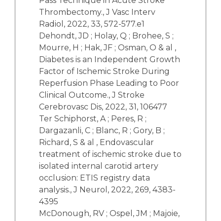
Pass Technique in Acute Stroke
Thrombectomy., J Vasc Interv
Radiol, 2022, 33, 572-577.e1
Dehondt, JD ; Holay, Q ; Brohee, S ;
Mourre, H ; Hak, JF ; Osman, O & al ,
Diabetes is an Independent Growth
Factor of Ischemic Stroke During
Reperfusion Phase Leading to Poor
Clinical Outcome., J Stroke
Cerebrovasc Dis, 2022, 31, 106477
Ter Schiphorst, A ; Peres, R ;
Dargazanli, C ; Blanc, R ; Gory, B ;
Richard, S & al , Endovascular
treatment of ischemic stroke due to
isolated internal carotid artery
occlusion: ETIS registry data
analysis., J Neurol, 2022, 269, 4383-
4395
McDonough, RV ; Ospel, JM ; Majoie,