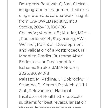
Bourgeois-Beauvais, Q & al , Clinical,
imaging, and management features
of symptomatic carotid web: Insight
from CAROWEB registry., Int J
Stroke, 2024, 19, 180-188
Chalos, V ; Venema, E ; Mulder, MJHL
; Roozenbeek, B ; Steyerberg, EW ;
Wermer, MJH & al , Development
and Validation of a Postprocedural
Model to Predict Outcome After
Endovascular Treatment for
Ischemic Stroke., JAMA Neurol,
2023, 80, 940-8
Palazzo, P ; Padlina, G ; Dobrocky, T ;
Strambo, D ; Seners, P ; Mechtouff, L
& al , Relevance of National
Institutes of Health Stroke Scale
subitems for best revascularization