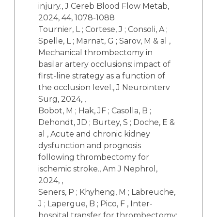
injury., J Cereb Blood Flow Metab,
2024, 44, 1078-1088
Tournier, L ; Cortese, J ; Consoli, A ;
Spelle, L ; Marnat, G ; Sarov, M & al ,
Mechanical thrombectomy in
basilar artery occlusions: impact of
first-line strategy as a function of
the occlusion level., J Neurointerv
Surg, 2024, ,
Bobot, M ; Hak, JF ; Casolla, B ;
Dehondt, JD ; Burtey, S ; Doche, E &
al , Acute and chronic kidney
dysfunction and prognosis
following thrombectomy for
ischemic stroke., Am J Nephrol,
2024, ,
Seners, P ; Khyheng, M ; Labreuche,
J ; Lapergue, B ; Pico, F , Inter-
hospital transfer for thrombectomy: