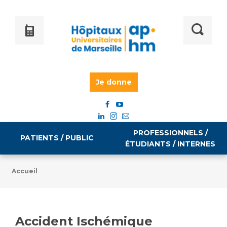
Je donne
PROFESSIONNELS /
PATIENTS / PUBLIC
ÉTUDIANTS / INTERNES
Accueil
Informations pratiques
Égalité professionnelle
Accès à votre dossier médical
Accident Ischémique
Emploi / formation
Tarifs