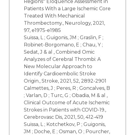
Regions'' Eloquence Assessment in
Patients With a Large Ischemic Core
Treated With Mechanical
Thrombectomy., Neurology, 2021,
97, e1975-e1985
Suissa, L ; Guigonis, JM ; Graslin, F ;
Robinet-Borgomano, E ; Chau, Y ;
Sedat, J & al , Combined Omic
Analyzes of Cerebral Thrombi: A
New Molecular Approach to
Identify Cardioembolic Stroke
Origin., Stroke, 2021, 52, 2892-2901
Calmettes, J ; Peres, R ; Goncalves, B
; Varlan, D ; Turc, G ; Obadia, M & al ,
Clinical Outcome of Acute Ischemic
Strokes in Patients with COVID-19.,
Cerebrovasc Dis, 2021, 50, 412-419
Suissa, L ; Kotchetkov, P ; Guigonis,
JM ; Doche, E ; Osman, O ; Pourcher,