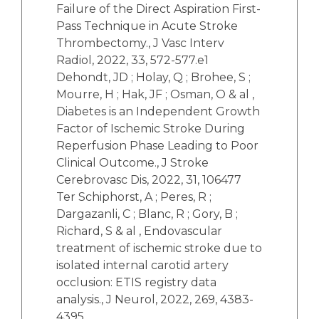
Failure of the Direct Aspiration First-
Pass Technique in Acute Stroke
Thrombectomy., J Vasc Interv
Radiol, 2022, 33, 572-577.e1
Dehondt, JD ; Holay, Q ; Brohee, S ;
Mourre, H ; Hak, JF ; Osman, O & al ,
Diabetes is an Independent Growth
Factor of Ischemic Stroke During
Reperfusion Phase Leading to Poor
Clinical Outcome., J Stroke
Cerebrovasc Dis, 2022, 31, 106477
Ter Schiphorst, A ; Peres, R ;
Dargazanli, C ; Blanc, R ; Gory, B ;
Richard, S & al , Endovascular
treatment of ischemic stroke due to
isolated internal carotid artery
occlusion: ETIS registry data
analysis., J Neurol, 2022, 269, 4383-
4395