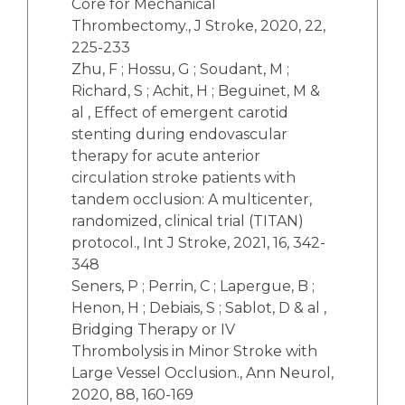
Core for Mechanical
Thrombectomy., J Stroke, 2020, 22,
225-233
Zhu, F ; Hossu, G ; Soudant, M ;
Richard, S ; Achit, H ; Beguinet, M &
al , Effect of emergent carotid
stenting during endovascular
therapy for acute anterior
circulation stroke patients with
tandem occlusion: A multicenter,
randomized, clinical trial (TITAN)
protocol., Int J Stroke, 2021, 16, 342-
348
Seners, P ; Perrin, C ; Lapergue, B ;
Henon, H ; Debiais, S ; Sablot, D & al ,
Bridging Therapy or IV
Thrombolysis in Minor Stroke with
Large Vessel Occlusion., Ann Neurol,
2020, 88, 160-169