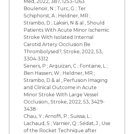
Med, 2022, 387, 1253-1263
Boulenoir, N ; Turc, G ; Ter
Schiphorst, A ; Heldner, MR ;
Strambo, D ; Laksiri, N & al , Should
Patients With Acute Minor Ischemic
Stroke With Isolated Internal
Carotid Artery Occlusion Be
Thrombolysed?, Stroke, 2022, 53,
3304-3312
Seners, P ; Arquizan, C ; Fontaine, L ;
Ben Hassen, W ; Heldner, MR ;
Strambo, D & al , Perfusion Imaging
and Clinical Outcome in Acute
Minor Stroke With Large Vessel
Occlusion., Stroke, 2022, 53, 3429-
3438
Chau, Y ; Arnoffi, P ; Suissa, L ;
Lachaud, S ; Varnier, Q ; Sédat, J , Use
of the Rocket Technique after