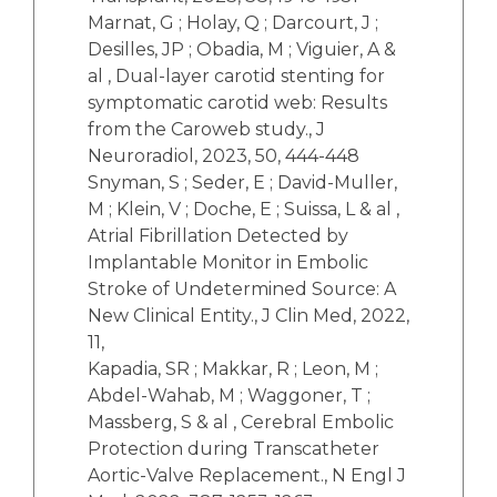
Marnat, G ; Holay, Q ; Darcourt, J ;
Desilles, JP ; Obadia, M ; Viguier, A &
al , Dual-layer carotid stenting for
symptomatic carotid web: Results
from the Caroweb study., J
Neuroradiol, 2023, 50, 444-448
Snyman, S ; Seder, E ; David-Muller,
M ; Klein, V ; Doche, E ; Suissa, L & al ,
Atrial Fibrillation Detected by
Implantable Monitor in Embolic
Stroke of Undetermined Source: A
New Clinical Entity., J Clin Med, 2022,
11,
Kapadia, SR ; Makkar, R ; Leon, M ;
Abdel-Wahab, M ; Waggoner, T ;
Massberg, S & al , Cerebral Embolic
Protection during Transcatheter
Aortic-Valve Replacement., N Engl J