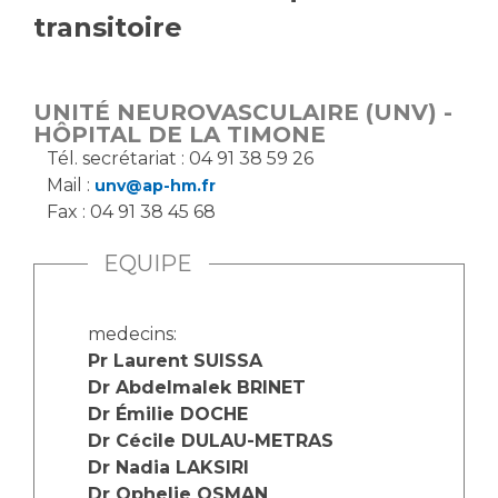
transitoire
Vous accompagnez, vous rendez visite à un patient
Emplois paramédicaux
Vous allez être hospitalisé(e)
Emplois administratifs
Vous avez un examen d'imagerie ou de radiologie
UNITÉ NEUROVASCULAIRE (UNV) -
Emplois médicaux
à réaliser
HÔPITAL DE LA TIMONE
Espace Formation
Vous avez une analyse à réaliser
Tél. secrétariat : 04 91 38 59 26
Étudiants hospitaliers
Vous venez en consultation
Mail :
unv@ap-hm.fr
Emplois techniques et médico-techniques
myaphm, votre espace santé en ligne
Fax : 04 91 38 45 68
Emplois divers
Infos COVID-19
EQUIPE
Emplois socio-éducatifs
Statuts
Vivre ensemble à l'hôpital
Stages paramédicaux
medecins:
Pr Laurent SUISSA
Culture à l'hôpital
Dr Abdelmalek BRINET
Laïcité et cultes
Chercheurs
Dr Émilie DOCHE
Dr Cécile DULAU-METRAS
Les associations
Dr Nadia LAKSIRI
La recherche clinique à l'AP-HM
Livret d'accueil
Dr Ophelie OSMAN