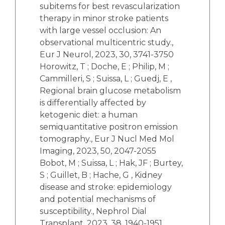
subitems for best revascularization
therapy in minor stroke patients
with large vessel occlusion: An
observational multicentric study.,
Eur J Neurol, 2023, 30, 3741-3750
Horowitz, T ; Doche, E ; Philip, M ;
Cammilleri, S ; Suissa, L ; Guedj, E ,
Regional brain glucose metabolism
is differentially affected by
ketogenic diet: a human
semiquantitative positron emission
tomography., Eur J Nucl Med Mol
Imaging, 2023, 50, 2047-2055
Bobot, M ; Suissa, L ; Hak, JF ; Burtey,
S ; Guillet, B ; Hache, G , Kidney
disease and stroke: epidemiology
and potential mechanisms of
susceptibility., Nephrol Dial
Transplant, 2023, 38, 1940-1951