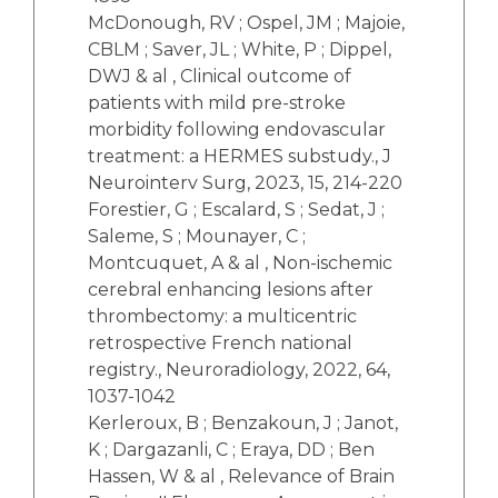
McDonough, RV ; Ospel, JM ; Majoie,
CBLM ; Saver, JL ; White, P ; Dippel,
DWJ & al , Clinical outcome of
patients with mild pre-stroke
morbidity following endovascular
treatment: a HERMES substudy., J
Neurointerv Surg, 2023, 15, 214-220
Forestier, G ; Escalard, S ; Sedat, J ;
Saleme, S ; Mounayer, C ;
Montcuquet, A & al , Non-ischemic
cerebral enhancing lesions after
thrombectomy: a multicentric
retrospective French national
registry., Neuroradiology, 2022, 64,
1037-1042
Kerleroux, B ; Benzakoun, J ; Janot,
K ; Dargazanli, C ; Eraya, DD ; Ben
Hassen, W & al , Relevance of Brain