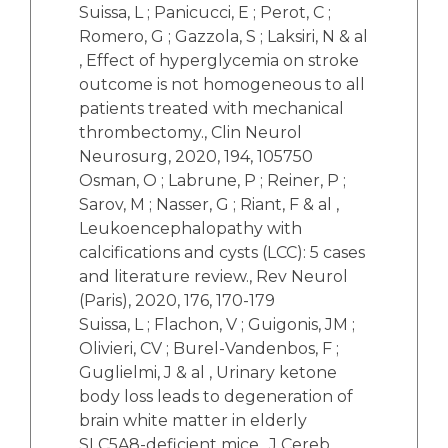
Suissa, L ; Panicucci, E ; Perot, C ;
Romero, G ; Gazzola, S ; Laksiri, N & al
, Effect of hyperglycemia on stroke
outcome is not homogeneous to all
patients treated with mechanical
thrombectomy., Clin Neurol
Neurosurg, 2020, 194, 105750
Osman, O ; Labrune, P ; Reiner, P ;
Sarov, M ; Nasser, G ; Riant, F & al ,
Leukoencephalopathy with
calcifications and cysts (LCC): 5 cases
and literature review., Rev Neurol
(Paris), 2020, 176, 170-179
Suissa, L ; Flachon, V ; Guigonis, JM ;
Olivieri, CV ; Burel-Vandenbos, F ;
Guglielmi, J & al , Urinary ketone
body loss leads to degeneration of
brain white matter in elderly
SLC5A8-deficient mice., J Cereb