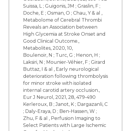
Suissa, L ; Guigonis, JM ; Graslin, F ;
Doche, E ; Osman, O ; Chau, Y & al ,
Metabolome of Cerebral Thrombi
Reveals an Association between
High Glycemia at Stroke Onset and
Good Clinical Outcome.,
Metabolites, 2020, 10,
Boulenoir, N ; Turc, G ; Henon, H ;
Laksiri, N ; Mounier-Véhier, F ; Girard
Buttaz, I & al , Early neurological
deterioration following thrombolysis
for minor stroke with isolated
internal carotid artery occlusion.,
Eur J Neurol, 2021, 28, 479-490
Kerleroux, B ; Janot, K ; Dargazanli, C
; Daly-Eraya, D ; Ben-Hassen, W ;
Zhu, F & al , Perfusion Imaging to
Select Patients with Large Ischemic