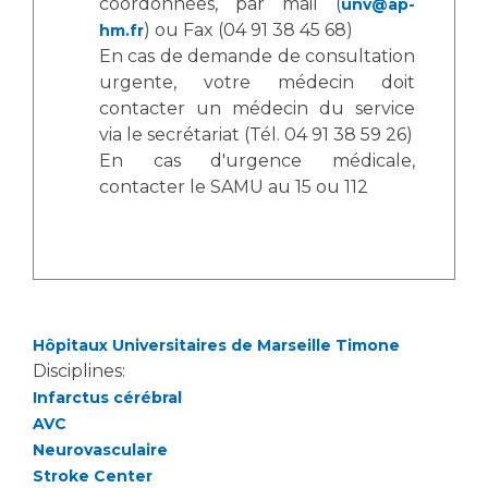
coordonnées, par mail (
Liste des marchés conclus
unv@ap-
) ou Fax (04 91 38 45 68)
hm.fr
Documents utiles
En cas de demande de consultation
Qualité
urgente, votre médecin doit
contacter un médecin du service
via le secrétariat (Tél. 04 91 38 59 26)
Nos indicateurs qualité et de sécurité des soins
En cas d'urgence médicale,
contacter le SAMU au 15 ou 112
Protection des données
Sécurité
Hôpitaux Universitaires de Marseille Timone
Disciplines:
Les recherches en santé à l’AP-HM
Infarctus cérébral
AVC
Neurovasculaire
Lieu de santé sans tabac
Stroke Center