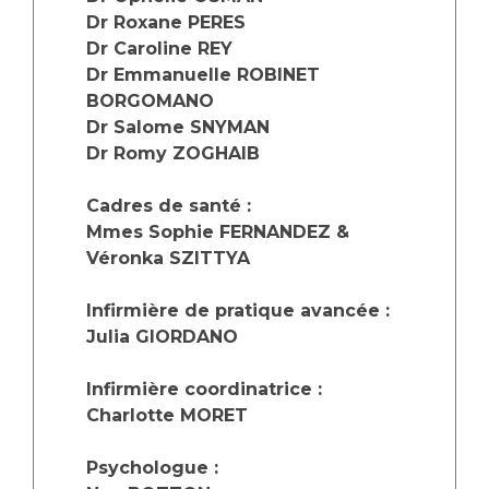
Les structures de recherche
Salon des familles
Dr Roxane PERES
Transports sanitaires
Dr Caroline REY
Vos droits, vos devoirs
Dr Emmanuelle ROBINET
Écoles et Instituts de Formation
BORGOMANO
Dr Salome SNYMAN
Handicap
Dr Romy ZO
GHAIB
Plateforme des internes
Cadres de santé :
Handi 13
Mmes Sophie FERNANDEZ &
Pôle Médecine Physique et Réadaptation
Professionnels de santé
Véronka SZITTYA
Accueil sourds et malentendants
Charte Romain Jacob
Infirmière de pratique avancée :
Adresser un patient
Mouvement Parcours Handicap 13
Julia GIORDANO
Réseaux de soins
Adresser un examen au Laboratoire de Biologie
Infirmière coordinatrice :
Médicale
Activité physique
Charlotte MORET
Radiologie / Imagerie
Cancérologie
Psychologue :