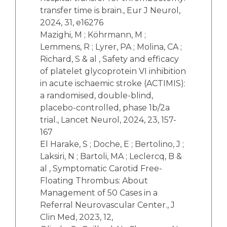
transfer time is brain., Eur J Neurol,
2024, 31, e16276
Mazighi, M ; Köhrmann, M ;
Lemmens, R ; Lyrer, PA ; Molina, CA ;
Richard, S & al , Safety and efficacy
of platelet glycoprotein VI inhibition
in acute ischaemic stroke (ACTIMIS):
a randomised, double-blind,
placebo-controlled, phase 1b/2a
trial., Lancet Neurol, 2024, 23, 157-
167
El Harake, S ; Doche, E ; Bertolino, J ;
Laksiri, N ; Bartoli, MA ; Leclercq, B &
al , Symptomatic Carotid Free-
Floating Thrombus: About
Management of 50 Cases in a
Referral Neurovascular Center., J
Clin Med, 2023, 12,