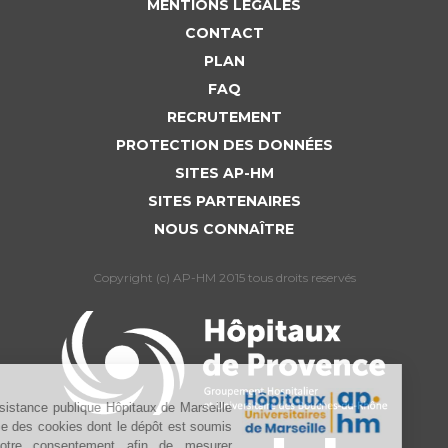
MENTIONS LÉGALES
CONTACT
PLAN
FAQ
RECRUTEMENT
PROTECTION DES DONNÉES
SITES AP-HM
SITES PARTENAIRES
NOUS CONNAÎTRE
Copyright (c) AP-HM 2015 tous droits reservés
L’Assistance publique Hôpitaux de Marseille
utilise des cookies dont le dépôt est soumis
à votre consentement afin de mesurer