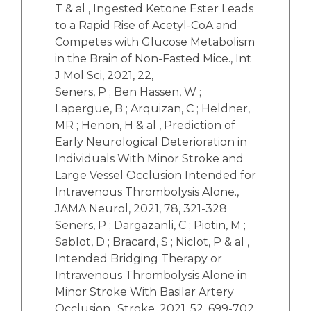
T & al , Ingested Ketone Ester Leads
to a Rapid Rise of Acetyl-CoA and
Competes with Glucose Metabolism
in the Brain of Non-Fasted Mice., Int
J Mol Sci, 2021, 22,
Seners, P ; Ben Hassen, W ;
Lapergue, B ; Arquizan, C ; Heldner,
MR ; Henon, H & al , Prediction of
Early Neurological Deterioration in
Individuals With Minor Stroke and
Large Vessel Occlusion Intended for
Intravenous Thrombolysis Alone.,
JAMA Neurol, 2021, 78, 321-328
Seners, P ; Dargazanli, C ; Piotin, M ;
Sablot, D ; Bracard, S ; Niclot, P & al ,
Intended Bridging Therapy or
Intravenous Thrombolysis Alone in
Minor Stroke With Basilar Artery
Occlusion., Stroke, 2021, 52, 699-702