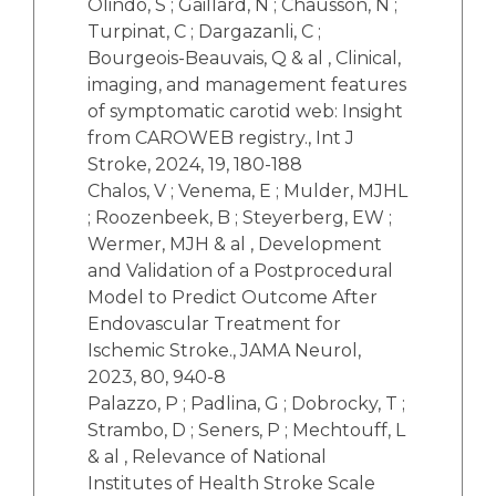
Olindo, S ; Gaillard, N ; Chausson, N ;
Turpinat, C ; Dargazanli, C ;
Bourgeois-Beauvais, Q & al , Clinical,
imaging, and management features
of symptomatic carotid web: Insight
from CAROWEB registry., Int J
Stroke, 2024, 19, 180-188
Chalos, V ; Venema, E ; Mulder, MJHL
; Roozenbeek, B ; Steyerberg, EW ;
Wermer, MJH & al , Development
and Validation of a Postprocedural
Model to Predict Outcome After
Endovascular Treatment for
Ischemic Stroke., JAMA Neurol,
2023, 80, 940-8
Palazzo, P ; Padlina, G ; Dobrocky, T ;
Strambo, D ; Seners, P ; Mechtouff, L
& al , Relevance of National
Institutes of Health Stroke Scale