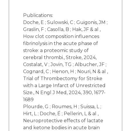
Publications:
Doche, E ; Sulowski, C ; Guigonis, JM ;
Graslin, F ; Casolla, B ; Hak, JF & al ,
How clot composition influences
fibrinolysis in the acute phase of
stroke: a proteomic study of
cerebral thrombi., Stroke, 2024,
Costalat, V ; Jovin, TG ; Albucher, JF ;
Cognard, C ; Henon, H ; Nouri, N & al ,
Trial of Thrombectomy for Stroke
with a Large Infarct of Unrestricted
Size., N Engl J Med, 2024, 390, 1677-
1689
Plourde, G ; Roumes, H ; Suissa, L ;
Hirt, L ; Doche, É ; Pellerin, L & al ,
Neuroprotective effects of lactate
and ketone bodies in acute brain