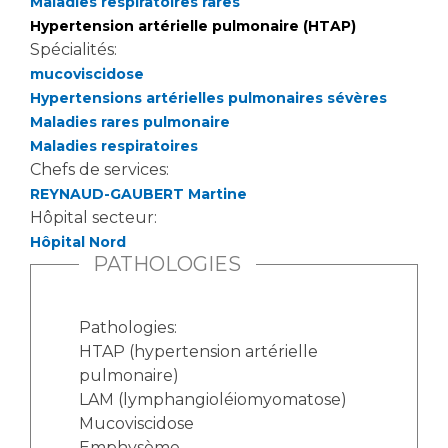
Les pôles d'activité médicale
Maladies respiratoires rares
Cancer
Hypertension artérielle pulmonaire (HTAP)
Anatomie et Cytologie Pathologiques
Spécialités:
Adresser un examen au Laboratoire d'Infectiologie
mucoviscidose
Médecine nucléaire
Centres de référence Maladies Rares
Hypertensions artérielles pulmonaires sévères
Plateforme d'Expertise Maladies Rares
Maladies rares pulmonaire
Maladies respiratoires
Maladies rares
Chefs de services:
Presse / Multimédia
REYNAUD-GAUBERT Martine
Hôpital secteur:
Maternité Hôpital Nord
Communiqués de presse
Hôpital Nord
PATHOLOGIES
Dossiers de presse
Médiathèque
Pathologies:
Vos représentants
HTAP (hypertension artérielle
Fournisseurs
pulmonaire)
La Commission Des Usagers (CDU)
LAM (lymphangioléiomyomatose)
Les Comités Locaux des Usagers
Mucoviscidose
Rôles et missions
Le projet des usagers
Emphysème