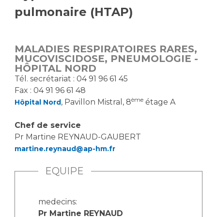
pulmonaire (HTAP)
Vous accompagnez, vous rendez visite à un patient
Emplois paramédicaux
Vous allez être hospitalisé(e)
Emplois administratifs
Vous avez un examen d'imagerie ou de radiologie
MALADIES RESPIRATOIRES RARES,
Emplois médicaux
à réaliser
MUCOVISCIDOSE, PNEUMOLOGIE -
Espace Formation
Vous avez une analyse à réaliser
HÔPITAL NORD
Étudiants hospitaliers
Vous venez en consultation
Tél. se​crétariat : 04 91 96 61 45
Emplois techniques et médico-techniques
Fax : 04 91 96 61 48
myaphm, votre espace santé en ligne
ème
, Pavillon Mistral, 8
étage A
Hôpital Nord
Emplois divers
Infos COVID-19
Emplois socio-éducatifs
Chef de service
Statuts
Pr Martine REYNAUD-GAUBERT
Vivre ensemble à l'hôpital
Stages paramédicaux
martine.reynaud@ap-hm.fr
Culture à l'hôpital
EQUIPE
Laïcité et cultes
Chercheurs
Les associations
medecins:
La recherche clinique à l'AP-HM
Livret d'accueil
Pr Martine REYNAUD