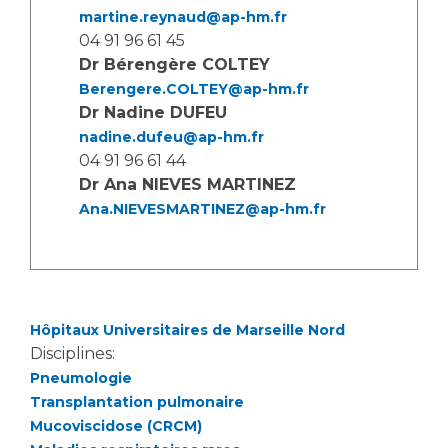
Les structures de recherche
Salon des familles
martine.reynaud@ap-hm.fr
Transports sanitaires
04 91 96 61 45
Vos droits, vos devoirs
Dr Bérengère COLTEY
Écoles et Instituts de Formation
Berengere.COLTEY@ap-hm.fr
Dr Nadine DUFEU
nadine.dufeu@ap-hm.fr
Handicap
Plateforme des internes
04 91 96 61 44
Dr Ana NIEVES MARTINEZ
Handi 13
Ana.NIEVESMARTINEZ@ap-hm.fr
Pôle Médecine Physique et Réadaptation
Professionnels de santé
Accueil sourds et malentendants
Charte Romain Jacob
Adresser un patient
Mouvement Parcours Handicap 13
Réseaux de soins
Hôpitaux Universitaires de Marseille Nord
Adresser un examen au Laboratoire de Biologie
Disciplines:
Médicale
Activité physique
Pneumologie
Radiologie / Imagerie
Transplantation pulmonaire
Cancérologie
Mucoviscidose (CRCM)