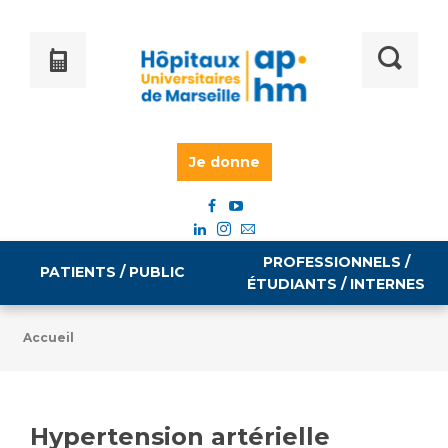
Je donne
PROFESSIONNELS /
PATIENTS / PUBLIC
ÉTUDIANTS / INTERNES
Accueil
Informations pratiques
Égalité professionnelle
Accès à votre dossier médical
Hypertension artérielle
Emploi / formation
Tarifs