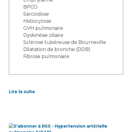
Liste des marchés conclus
BPCO
Documents utiles
Sarcoïdose
Qualité
Histiocytose
GVH pulmonaire
Dyskinésie ciliaire
Nos indicateurs qualité et de sécurité des soins
Sclérose tubéreuse de Bourneville
Dilatation de bronche (DDB)
Fibrose pulmonaire
Protection des données
Sécurité
Lire la suite
Les recherches en santé à l’AP-HM
Lieu de santé sans tabac