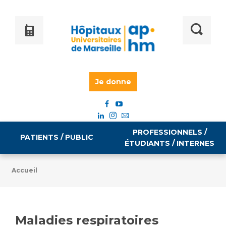
Je donne
PROFESSIONNELS /
PATIENTS / PUBLIC
ÉTUDIANTS / INTERNES
Accueil
Informations pratiques
Égalité professionnelle
Accès à votre dossier médical
Maladies respiratoires
Emploi / formation
Tarifs