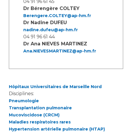
04 91 96 61 45
Les structures de recherche
Salon des familles
Dr Bérengère COLTEY
Transports sanitaires
Berengere.COLTEY@ap-hm.fr
Vos droits, vos devoirs
Dr Nadine DUFEU
Écoles et Instituts de Formation
nadine.dufeu@ap-hm.fr
04 91 96 61 44
Handicap
Dr Ana NIEVES MARTINEZ
Plateforme des internes
Ana.NIEVESMARTINEZ@ap-hm.fr
Handi 13
Pôle Médecine Physique et Réadaptation
Professionnels de santé
Accueil sourds et malentendants
Charte Romain Jacob
Adresser un patient
Hôpitaux Universitaires de Marseille Nord
Mouvement Parcours Handicap 13
Réseaux de soins
Disciplines:
Adresser un examen au Laboratoire de Biologie
Pneumologie
Médicale
Transplantation pulmonaire
Activité physique
Mucoviscidose (CRCM)
Radiologie / Imagerie
Maladies respiratoires rares
Cancérologie
Hypertension artérielle pulmonaire (HTAP)