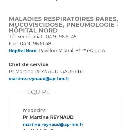
Vous accompagnez, vous rendez visite à un patient
Emplois paramédicaux
Vous allez être hospitalisé(e)
MALADIES RESPIRATOIRES RARES,
Emplois administratifs
Vous avez un examen d'imagerie ou de radiologie
MUCOVISCIDOSE, PNEUMOLOGIE -
Emplois médicaux
HÔPITAL NORD
à réaliser
Tél. se​crétariat : 04 91 96 61 45
Espace Formation
Vous avez une analyse à réaliser
Fax : 04 91 96 61 48
Étudiants hospitaliers
Vous venez en consultation
ème
, Pavillon Mistral, 8
étage A
Hôpital Nord
Emplois techniques et médico-techniques
myaphm, votre espace santé en ligne
Emplois divers
Infos COVID-19
Chef de service
Emplois socio-éducatifs
Pr Martine REYNAUD-GAUBERT
Statuts
martine.reynaud@ap-hm.fr
Vivre ensemble à l'hôpital
Stages paramédicaux
EQUIPE
Culture à l'hôpital
Laïcité et cultes
Chercheurs
medecins:
Les associations
Pr Martine REYNAUD
La recherche clinique à l'AP-HM
Livret d'accueil
martine.reynaud@ap-hm.fr