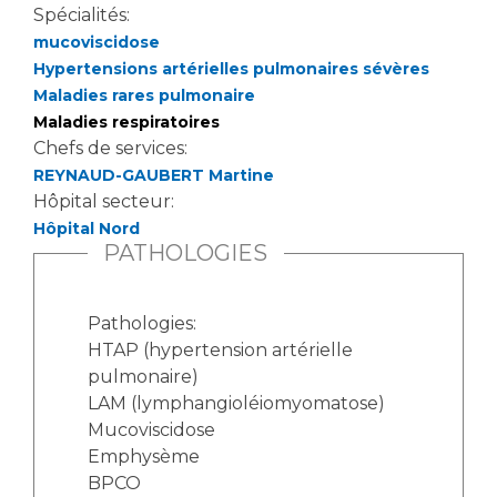
Les pôles d'activité médicale
Cancer
Spécialités:
Anatomie et Cytologie Pathologiques
mucoviscidose
Adresser un examen au Laboratoire d'Infectiologie
Hypertensions artérielles pulmonaires sévères
Médecine nucléaire
Centres de référence Maladies Rares
Maladies rares pulmonaire
Maladies respiratoires
Plateforme d'Expertise Maladies Rares
Chefs de services:
Maladies rares
REYNAUD-GAUBERT Martine
Hôpital secteur:
Presse / Multimédia
Hôpital Nord
PATHOLOGIES
Maternité Hôpital Nord
Communiqués de presse
Dossiers de presse
Pathologies:
Médiathèque
HTAP (hypertension artérielle
Vos représentants
pulmonaire)
LAM (lymphangioléiomyomatose)
Fournisseurs
Mucoviscidose
La Commission Des Usagers (CDU)
Emphysème
Les Comités Locaux des Usagers
Rôles et missions
BPCO
Le projet des usagers