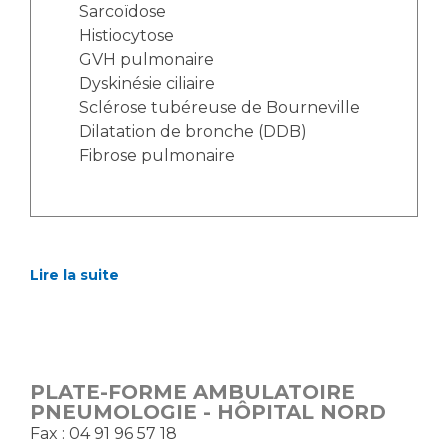
Liste des marchés conclus
Sarcoïdose
Documents utiles
Histiocytose
GVH pulmonaire
Qualité
Dyskinésie ciliaire
Sclérose tubéreuse de Bourneville
Nos indicateurs qualité et de sécurité des soins
Dilatation de bronche (DDB)
Fibrose pulmonaire
Protection des données
Sécurité
Lire la suite
Les recherches en santé à l’AP-HM
PLATE-FORME AMBULATOIRE
PNEUMOLOGIE - HÔPITAL NORD
Lieu de santé sans tabac
Fax : 04 91 96 57 18