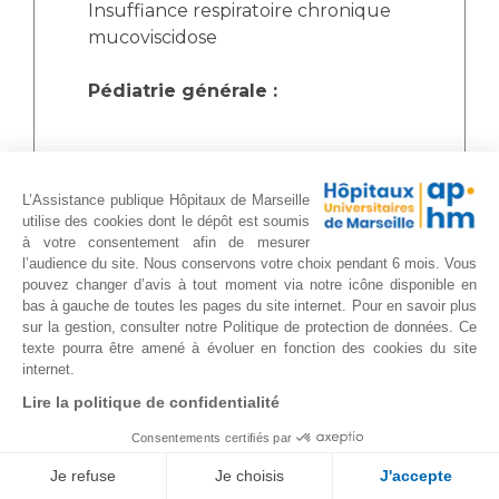
Insuffiance respiratoire chronique
mucoviscidose
Pédiatrie générale :
Pathologies infectieuses
Pathologies inflammatoires
L’Assistance publique Hôpitaux de Marseille
utilise des cookies dont le dépôt est soumis
(syndromes fébriles)
à votre consentement afin de mesurer
Maladies infantiles
l’audience du site. Nous conservons votre choix pendant 6 mois. Vous
pédiatrie sociale
pouvez changer d’avis à tout moment via notre icône disponible en
consultation d'adoption
bas à gauche de toutes les pages du site internet. Pour en savoir plus
sur la gestion, consulter notre Politique de protection de données. Ce
texte pourra être amené à évoluer en fonction des cookies du site
Cardiologie pédatriqiue :
internet.
Lire la politique de confidentialité
cardiopathies congénitales
Consentements certifiés par
insuffisances cardiaques aigües et
Je refuse
Je choisis
J'accepte
chroniques