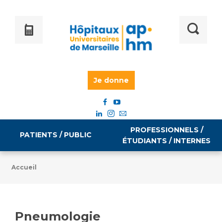
Je donne
PROFESSIONNELS /
PATIENTS / PUBLIC
ÉTUDIANTS / INTERNES
Accueil
Informations pratiques
Égalité professionnelle
Accès à votre dossier médical
Pneumologie
Emploi / formation
Tarifs