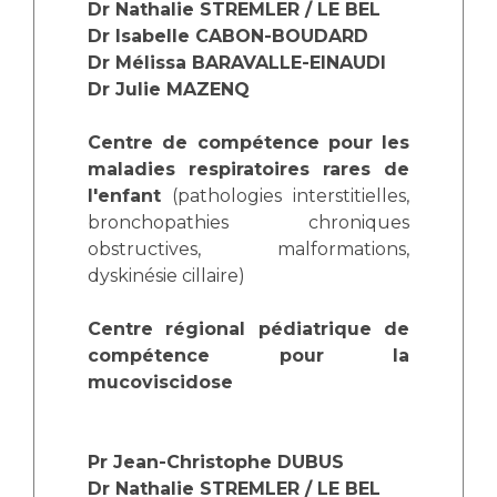
Les structures de recherche
Salon des familles
Dr Nathalie STREMLER / LE BEL
Dr Isabelle CABON-BOUDARD
Transports sanitaires
Dr Mélissa BARAVALLE-EINAUDI
Vos droits, vos devoirs
Écoles et Instituts de Formation
Dr Julie MAZENQ
Centre de compétence pour les
Handicap
maladies respiratoires rares de
Plateforme des internes
l'enfant
(pathologies interstitielles,
Handi 13
bronchopathies chroniques
Pôle Médecine Physique et Réadaptation
obstructives, malformations,
Professionnels de santé
Accueil sourds et malentendants
dyskinésie cillaire)
Charte Romain Jacob
Adresser un patient
Centre régional pédiatrique de
Mouvement Parcours Handicap 13
Réseaux de soins
compétence pour la
Adresser un examen au Laboratoire de Biologie
mucoviscidose
Médicale
Activité physique
Radiologie / Imagerie
Pr Jean-Christophe DUBUS
Cancérologie
Dr Nathalie STREMLER / LE BEL