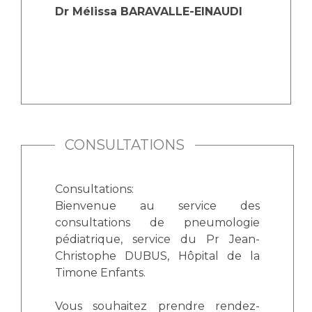
Les pôles d'activité médicale
Cancer
Dr Mélissa BARAVALLE-EINAUDI
Anatomie et Cytologie Pathologiques
Adresser un examen au Laboratoire d'Infectiologie
Médecine nucléaire
Centres de référence Maladies Rares
Plateforme d'Expertise Maladies Rares
Maladies rares
Presse / Multimédia
CONSULTATIONS
Maternité Hôpital Nord
Communiqués de presse
Dossiers de presse
Consultations:
Bienvenue au service des
Médiathèque
consultations de pneumologie
Vos représentants
pédiatrique, service du Pr Jean-
Christophe DUBUS, Hôpital de la
Fournisseurs
La Commission Des Usagers (CDU)
Timone Enfants.
Les Comités Locaux des Usagers
Rôles et missions
Vous souhaitez prendre rendez-
Le projet des usagers