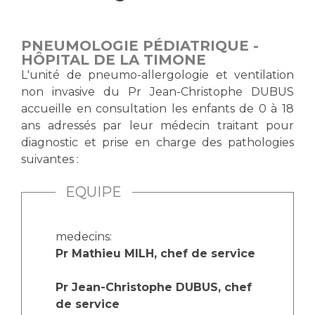
Vous accompagnez, vous rendez visite à un patient
Emplois paramédicaux
Vous allez être hospitalisé(e)
PNEUMOLOGIE PÉDIATRIQUE -
Emplois administratifs
Vous avez un examen d'imagerie ou de radiologie
HÔPITAL DE LA TIMONE
Emplois médicaux
à réaliser
L'unité de pneumo-allergologie et ventilation
Espace Formation
non invasive du Pr Jean-Christophe DUBUS
Vous avez une analyse à réaliser
accueille en consultation les enfants de 0 à 18
Étudiants hospitaliers
Vous venez en consultation
ans adressés par leur médecin traitant pour
Emplois techniques et médico-techniques
myaphm, votre espace santé en ligne
diagnostic et prise en charge des pathologies
Emplois divers
Infos COVID-19
suivantes :
Emplois socio-éducatifs
Statuts
EQUIPE
Vivre ensemble à l'hôpital
Stages paramédicaux
medecins:
Culture à l'hôpital
Pr Mathieu MILH, chef de service
Laïcité et cultes
Chercheurs
Les associations
Pr Jean-Christophe DUBUS, chef
La recherche clinique à l'AP-HM
Livret d'accueil
de service