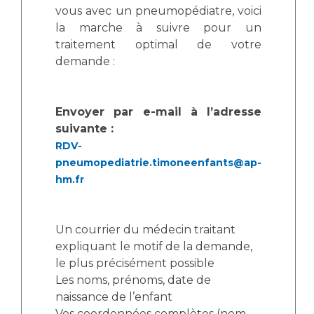
Liste des marchés conclus
vous avec un pneumopédiatre, voici
Documents utiles
la marche à suivre pour un
traitement optimal de votre
Qualité
demande :
Nos indicateurs qualité et de sécurité des soins
Envoyer par e-mail à l’adresse
suivante :
Protection des données
RDV-
pneumopediatrie.timoneenfants@ap-
hm.fr
Sécurité
Un courrier du médecin traitant
Les recherches en santé à l’AP-HM
expliquant le motif de la demande,
le plus précisément possible
Les noms, prénoms, date de
naissance de l’enfant
Lieu de santé sans tabac
Vos coordonnées complètes (nom,