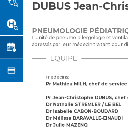
DUBUS Jean-Chri
Emplois paramédicaux
Vous accompagnez, vous
rendez visite à un patient
Emplois administratifs
Vous allez être hospitalisé(e)
Emplois médicaux
Vous avez un examen
Espace Formation
PNEUMOLOGIE PÉDIATRIQ
d'imagerie ou de radiologie à
Étudiants hospitaliers
L'unité de pneumo-allergologie et ventila
réaliser
adressés par leur médecin traitant pour di
Emplois techniques et
Vous avez une analyse à
médico-techniques
réaliser
EQUIPE
Emplois divers
Vous venez en consultation
Emplois socio-éducatifs
myaphm, votre espace
Statuts
medecins:
santé en ligne
Stages paramédicaux
Pr Mathieu MILH, chef de service
Infos COVID-19
Pr Jean-Christophe DUBUS, chef 
Dr Nathalie STREMLER / LE BEL
Chercheurs
Vivre ensemble à l'hôpital
Dr Isabelle CABON-BOUDARD
Dr Mélissa BARAVALLE-EINAUDI
La recherche clinique à l'AP-
Culture à l'hôpital
Dr Julie MAZENQ
HM