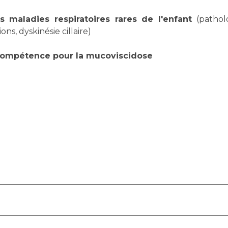
Maladies Rares
Plateforme d'Expertise
maladies respiratoires rares de l'enfant
(patholo
Maternité Hôpital Nord
Maladies Rares
ns, dyskinésie cillaire)
 compétence pour la mucoviscidose