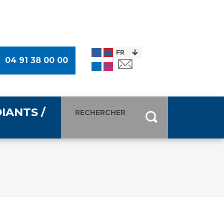
04 91 38 00 00
IANTS /
entants
ultimédia
 Des Usagers (CDU)
de presse
ocaux des Usagers
esse
usagers