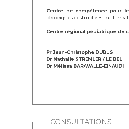
Laïcité et cultes
Les structures de recherche
Les associations
Centre de compétence pour les 
chroniques obstructives, malformatio
Livret d'accueil
Salon des familles
Centre régional pédiatrique de
Transports sanitaires
Vos droits, vos devoirs
Pr Jean-Christophe DUBUS
Dr Nathalie STREMLER / LE BEL
Dr Mélissa BARAVALLE-EINAUDI
CONSULTATIONS