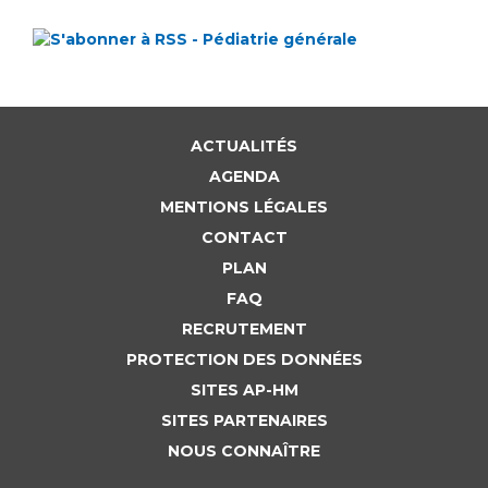
Liste des marchés conclus
Documents utiles
Qualité
Nos indicateurs qualité et de sécurité des soins
ACTUALITÉS
AGENDA
MENTIONS LÉGALES
Protection des données
CONTACT
PLAN
Sécurité
FAQ
RECRUTEMENT
PROTECTION DES DONNÉES
Les recherches en santé à l’AP-HM
SITES AP-HM
SITES PARTENAIRES
NOUS CONNAÎTRE
Lieu de santé sans tabac