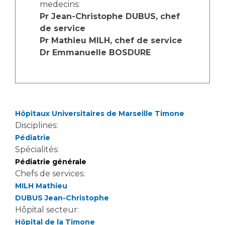
Les structures de recherche
Salon des familles
medecins:
Pr Jean-Christophe DUBUS, chef
Transports sanitaires
de service
Vos droits, vos devoirs
Écoles et Instituts de Formation
Pr Mathieu MILH, chef de service
Dr Emmanuelle BOSDURE
Handicap
Plateforme des internes
Handi 13
Pôle Médecine Physique et Réadaptation
Hôpitaux Universitaires de Marseille Timone
Professionnels de santé
Accueil sourds et malentendants
Disciplines:
Pédiatrie
Charte Romain Jacob
Adresser un patient
Spécialités:
Mouvement Parcours Handicap 13
Réseaux de soins
Pédiatrie générale
Adresser un examen au Laboratoire de Biologie
Chefs de services:
Médicale
MILH Mathieu
Activité physique
Radiologie / Imagerie
DUBUS Jean-Christophe
Hôpital secteur:
Cancérologie
Hôpital de la Timone