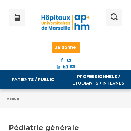
Je donne
PROFESSIONNELS /
PATIENTS / PUBLIC
ÉTUDIANTS / INTERNES
Accueil
Informations pratiques
Égalité professionnelle
Accès à votre dossier médical
Pédiatrie générale
Emploi / formation
Tarifs