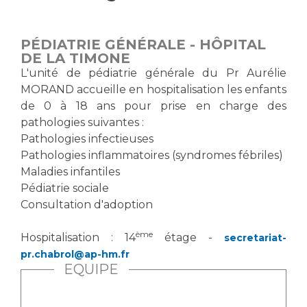
Vous accompagnez, vous rendez visite à un patient
Emplois paramédicaux
Vous allez être hospitalisé(e)
PÉDIATRIE GÉNÉRALE - HÔPITAL
Emplois administratifs
Vous avez un examen d'imagerie ou de radiologie
DE LA TIMONE
Emplois médicaux
à réaliser
L'unité de pédiatrie générale du Pr Aurélie
Espace Formation
MORAND accueille en hospitalisation les enfants
Vous avez une analyse à réaliser
de 0 à 18 ans pour prise en charge des
Étudiants hospitaliers
Vous venez en consultation
pathologies suivantes :
Emplois techniques et médico-techniques
myaphm, votre espace santé en ligne
Pathologies infectieuses
Emplois divers
Infos COVID-19
Pathologies inflammatoires (syndromes fébriles)
Emplois socio-éducatifs
Maladies infantiles
Statuts
Pédiatrie sociale
Vivre ensemble à l'hôpital
Stages paramédicaux
Consultation d'adoption
ème
Culture à l'hôpital
Hospitalisation : 14
étage -
secretariat-
pr.chabrol@ap-hm.fr
Laïcité et cultes
Chercheurs
EQUIPE
Les associations
La recherche clinique à l'AP-HM
Livret d'accueil