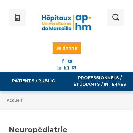
Je donne
PROFESSIONNELS /
PATIENTS / PUBLIC
ÉTUDIANTS / INTERNES
Accueil
Informations pratiques
Égalité professionnelle
Accès à votre dossier médical
Neuropédiatrie
Emploi / formation
Tarifs