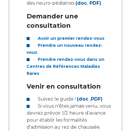
Liste des marchés conclus
des neuro-pédiatres
(doc. PDF)
Documents utiles
Demander une
Qualité
consultation
Nos indicateurs qualité et de sécurité des soins
Avoir un premier rendez-vous
Prendre un nouveau rendez-
vous
Protection des données
Prendre rendez-vous dans un
Centres de Références Maladies
Rares
Sécurité
Venir en consultation
Suivez le guide !
(doc .PDF)
Les recherches en santé à l’AP-HM
Si vous n'êtes jamais venu, vous
devrez prévoir 1/2 heure d'avance
pour établir les formalités
Lieu de santé sans tabac
d'admission au rez de chaussée.