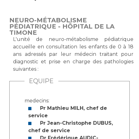
Vous accompagnez, vous rendez visite à un patient
Emplois paramédicaux
Vous allez être hospitalisé(e)
NEURO-MÉTABOLISME
Emplois administratifs
Vous avez un examen d'imagerie ou de radiologie
PÉDIATRIQUE - HÔPITAL DE LA
Emplois médicaux
TIMONE
à réaliser
L'unité de neuro-métabolisme pédiatrique
Espace Formation
Vous avez une analyse à réaliser
accueille en consultation les enfants de 0 à 18
Étudiants hospitaliers
Vous venez en consultation
ans adressés par leur médecin traitant pour
Emplois techniques et médico-techniques
myaphm, votre espace santé en ligne
diagnostic et prise en charge des pathologies
Emplois divers
Infos COVID-19
suivantes :
Emplois socio-éducatifs
EQUIPE
Statuts
Vivre ensemble à l'hôpital
Stages paramédicaux
medecins:
Culture à l'hôpital
Pr Mathieu MILH, chef de
Laïcité et cultes
Chercheurs
service
Pr Jean-Christophe DUBUS,
Les associations
chef de service
La recherche clinique à l'AP-HM
Livret d'accueil
Dr Frédérique AUDIC-