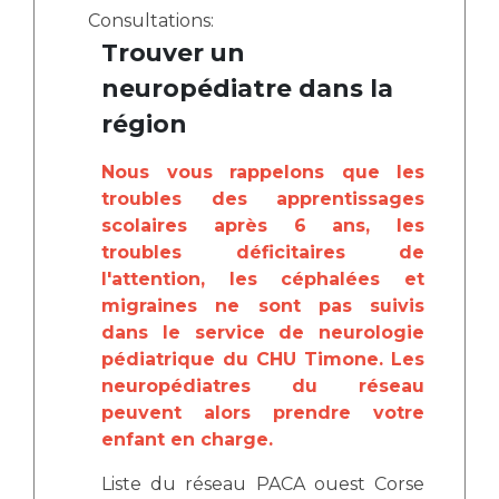
Les pôles d'activité médicale
Cancer
Consultations:
Anatomie et Cytologie Pathologiques
Trouver un
Adresser un examen au Laboratoire d'Infectiologie
neuropédiatre dans la
Médecine nucléaire
Centres de référence Maladies Rares
région
Plateforme d'Expertise Maladies Rares
Nous vous rappelons que les
Maladies rares
troubles des apprentissages
Presse / Multimédia
scolaires après 6 ans, les
troubles déficitaires de
Maternité Hôpital Nord
Communiqués de presse
l'attention, les céphalées et
Dossiers de presse
migraines ne sont pas suivis
Médiathèque
dans le service de neurologie
pédiatrique du CHU Timone. Les
Vos représentants
neuropédiatres du réseau
Fournisseurs
peuvent alors prendre votre
La Commission Des Usagers (CDU)
enfant en charge.
Les Comités Locaux des Usagers
Rôles et missions
Liste du réseau PACA ouest Corse
Le projet des usagers