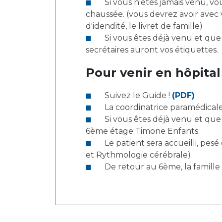
Si vous n'êtes jamais venu, vous devrez prévoir 1/2 heure d'avance pour établir les formailités d'admission au rez-de-
chaussée. (vous devrez avoir avec v
d'idendité, le livret de famille)
Si vous êtes déjà venu et que vos coordonnées n'ont pas changé, vous pourrez directement vous diriger au 1er étage. Les
secrétaires auront vos étiquettes.
Pour venir en hôpital
Suivez le Guide !
(PDF)
La coordinatrice paramédicale
Si vous êtes déjà venu et que vos coordonnées n'ont pas changé, vous n'avez pas besoin d'étiquettes et vous monterez au
6ème étage Timone Enfants.
Le patient sera accueilli, pesé et mesuré avant d'être accompagné à son EEG au 1er étage (Sce Pr Bartolomei, Epileptologie
et Rythmologie cérébrale)
De retour au 6ème, la famille