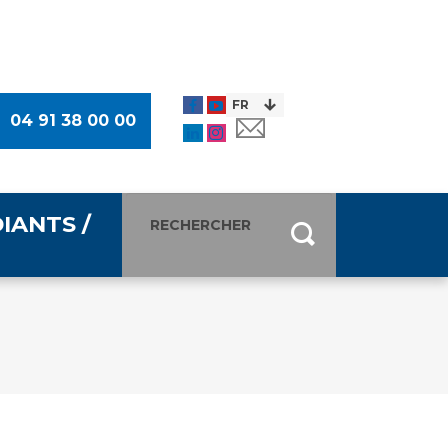
04 91 38 00 00
IANTS /
entants
ultimédia
 Des Usagers (CDU)
de presse
ocaux des Usagers
esse
usagers