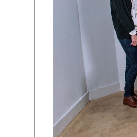
Laïcité et cultes
Les structures de recherche
Les associations
Livret d'accueil
Salon des familles
Transports sanitaires
Vos droits, vos devoirs