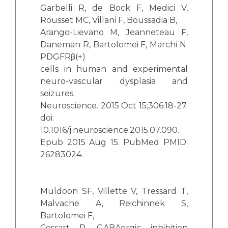
Garbelli R, de Bock F, Medici V,
Rousset MC, Villani F, Boussadia B,
Arango-Lievano M, Jeanneteau F,
Daneman R, Bartolomei F, Marchi N.
PDGFRβ(+)
cells in human and experimental
neuro-vascular dysplasia and
seizures.
Neuroscience. 2015 Oct 15;306:18-27.
doi:
10.1016/j.neuroscience.2015.07.090.
Epub 2015 Aug 15. PubMed PMID:
26283024.
Muldoon SF, Villette V, Tressard T,
Malvache A, Reichinnek S,
Bartolomei F,
Cossart R. GABAergic inhibition