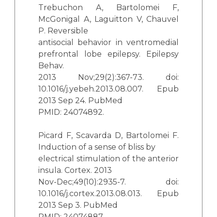
Trebuchon A, Bartolomei F,
McGonigal A, Laguitton V, Chauvel
P. Reversible
antisocial behavior in ventromedial
prefrontal lobe epilepsy. Epilepsy
Behav.
2013 Nov;29(2):367-73. doi:
10.1016/j.yebeh.2013.08.007. Epub
2013 Sep 24. PubMed
PMID: 24074892.
Picard F, Scavarda D, Bartolomei F.
Induction of a sense of bliss by
electrical stimulation of the anterior
insula. Cortex. 2013
Nov-Dec;49(10):2935-7. doi:
10.1016/j.cortex.2013.08.013. Epub
2013 Sep 3. PubMed
PMID: 24074887.