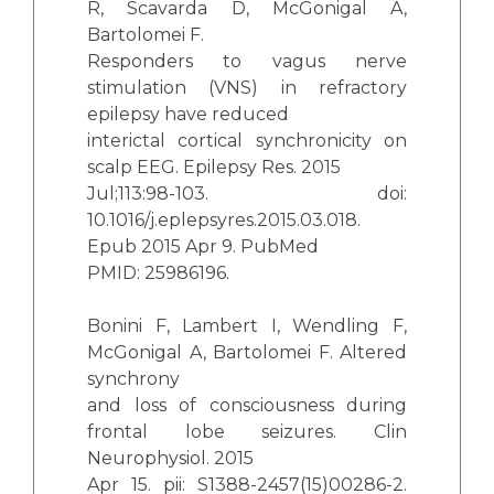
R, Scavarda D, McGonigal A,
Bartolomei F.
Responders to vagus nerve
stimulation (VNS) in refractory
epilepsy have reduced
interictal cortical synchronicity on
scalp EEG. Epilepsy Res. 2015
Jul;113:98-103. doi:
10.1016/j.eplepsyres.2015.03.018.
Epub 2015 Apr 9. PubMed
PMID: 25986196.
Bonini F, Lambert I, Wendling F,
McGonigal A, Bartolomei F. Altered
synchrony
and loss of consciousness during
frontal lobe seizures. Clin
Neurophysiol. 2015
Apr 15. pii: S1388-2457(15)00286-2.