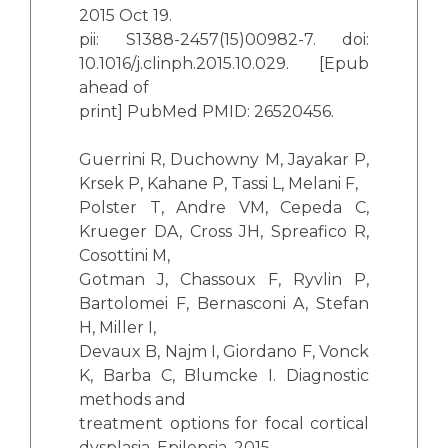
2015 Oct 19.
pii: S1388-2457(15)00982-7. doi:
10.1016/j.clinph.2015.10.029. [Epub
ahead of
print] PubMed PMID: 26520456.
Guerrini R, Duchowny M, Jayakar P,
Krsek P, Kahane P, Tassi L, Melani F,
Polster T, Andre VM, Cepeda C,
Krueger DA, Cross JH, Spreafico R,
Cosottini M,
Gotman J, Chassoux F, Ryvlin P,
Bartolomei F, Bernasconi A, Stefan
H, Miller I,
Devaux B, Najm I, Giordano F, Vonck
K, Barba C, Blumcke I. Diagnostic
methods and
treatment options for focal cortical
dysplasia. Epilepsia. 2015