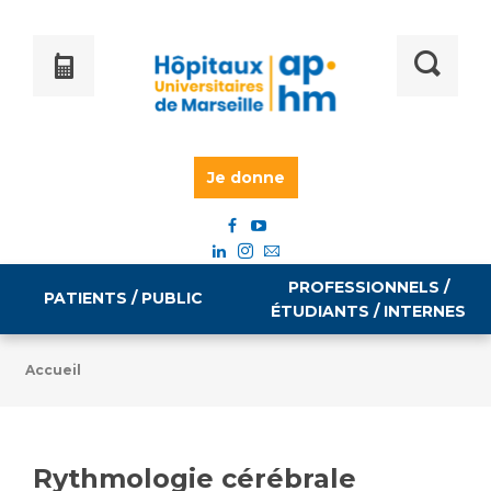
Je donne
PROFESSIONNELS /
PATIENTS / PUBLIC
ÉTUDIANTS / INTERNES
Accueil
Informations pratiques
Égalité professionnelle
Accès à votre dossier médical
Rythmologie cérébrale
Emploi / formation
Tarifs