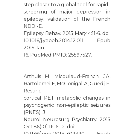
step closer to a global tool for rapid
screening of major depression in
epilepsy: validation of the French
NDDI-E.
Epilepsy Behav. 2015 Mar;44:11-6. doi:
10.1016/j.yebeh.2014.12.011. Epub
2015 Jan
16. PubMed PMID: 25597527.
Arthuis M, Micoulaud-Franchi JA,
Bartolomei F, McGonigal A, Guedj E.
Resting
cortical PET metabolic changes in
psychogenic non-epileptic seizures
(PNES). J
Neurol Neurosurg Psychiatry. 2015
Oct;86(10):1106-12. doi:
10.1136/jnnp-2014-309390. Epub