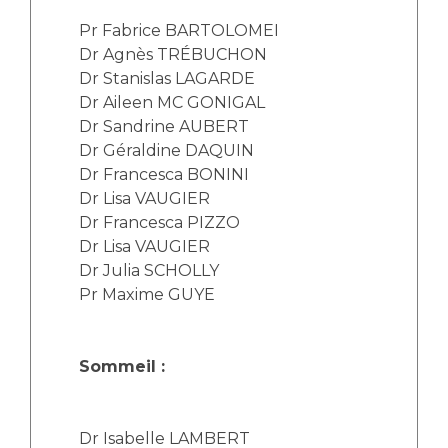
Les structures de recherche
Salon des familles
Pr Fabrice BARTOLOMEI
Transports sanitaires
Dr Agnès TRÉBUCHON
Vos droits, vos devoirs
Dr Stanislas LAGARDE
Écoles et Instituts de Formation
Dr Aileen MC GONIGAL
Dr Sandrine AUBERT
Handicap
Dr Géraldine DAQUIN
Plateforme des internes
Dr Francesca BONINI
Handi 13
Dr Lisa VAUGIER
Pôle Médecine Physique et Réadaptation
Dr Francesca PIZZO
Professionnels de santé
Dr Lisa VAUGIER
Accueil sourds et malentendants
Dr Julia SCHOLLY
Charte Romain Jacob
Adresser un patient
Pr Maxime GUYE
Mouvement Parcours Handicap 13
Réseaux de soins
Adresser un examen au Laboratoire de Biologie
Médicale
Sommeil :
Activité physique
Radiologie / Imagerie
Cancérologie
Dr Isabelle LAMBERT