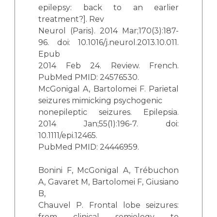
epilepsy: back to an earlier
treatment?]. Rev
Neurol (Paris). 2014 Mar;170(3):187-
96. doi: 10.1016/j.neurol.2013.10.011.
Epub
2014 Feb 24. Review. French.
PubMed PMID: 24576530.
McGonigal A, Bartolomei F. Parietal
seizures mimicking psychogenic
nonepileptic seizures. Epilepsia.
2014 Jan;55(1):196-7. doi:
10.1111/epi.12465.
PubMed PMID: 24446959.
Bonini F, McGonigal A, Trébuchon
A, Gavaret M, Bartolomei F, Giusiano
B,
Chauvel P. Frontal lobe seizures:
from clinical semiology to