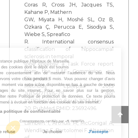
Coras R, Cross JH, Jacques TS,
Kahane P, Mathern
GW, Miyata H, Moshé SL, Oz B,
Özkara Ç, Perucca E, Sisodiya S,
Wiebe S, Spreafico
R. International consensus
classification of hippocampal
sclerosis in temporal
L’Assistance publique Hôpitaux de Marseille
lobe epilepsy: a Task Force report
utilise des cookies dont le dépôt est soumis
from the ILAE Commission on
à votre consentement afin de mesurer l’audience du site. Nous
Diagnostic
conservons votre choix pendant 6 mois. Vous pouvez changer d’avis
à tout moment via notre icône disponible en bas à gauche de toutes
Methods. Epilepsia. 2013
les pages du site internet. Pour en savoir plus sur la gestion,
Jul;54(7):1315-29. doi:
consulter notre Politique de protection de données. Ce texte pourra
10.1111/epi.12220. Epub 2013 May
être amené à évoluer en fonction des cookies du site internet.
20. PubMed PMID: 23692496.
Lire la politique de confidentialité
Consentements certifiés par
Lambert I, Arthuis M, McGonigal A,
Wendling F, Bartolomei F. Alteration
Je refuse
Je choisis
J'accepte
of