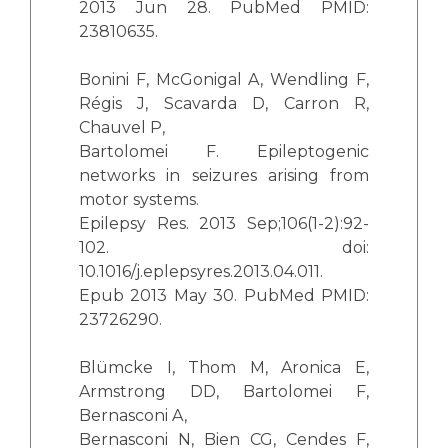
2013 Jun 28. PubMed PMID:
23810635.
Bonini F, McGonigal A, Wendling F,
Régis J, Scavarda D, Carron R,
Chauvel P,
Bartolomei F. Epileptogenic
networks in seizures arising from
motor systems.
Epilepsy Res. 2013 Sep;106(1-2):92-
102. doi:
10.1016/j.eplepsyres.2013.04.011.
Epub 2013 May 30. PubMed PMID:
23726290.
Blümcke I, Thom M, Aronica E,
Armstrong DD, Bartolomei F,
Bernasconi A,
Bernasconi N, Bien CG, Cendes F,