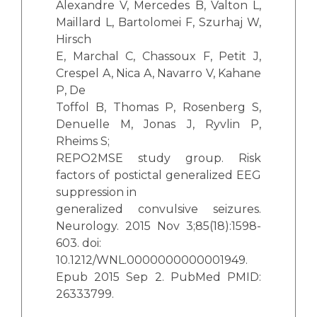
Alexandre V, Mercedes B, Valton L,
Maillard L, Bartolomei F, Szurhaj W,
Hirsch
E, Marchal C, Chassoux F, Petit J,
Crespel A, Nica A, Navarro V, Kahane
P, De
Toffol B, Thomas P, Rosenberg S,
Denuelle M, Jonas J, Ryvlin P,
Rheims S;
REPO2MSE study group. Risk
factors of postictal generalized EEG
suppression in
generalized convulsive seizures.
Neurology. 2015 Nov 3;85(18):1598-
603. doi:
10.1212/WNL.0000000000001949.
Epub 2015 Sep 2. PubMed PMID:
26333799.