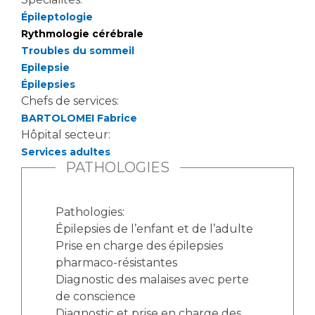
Liste des marchés conclus
Épileptologie
Documents utiles
Rythmologie cérébrale
Qualité
Troubles du sommeil
Epilepsie
Épilepsies
Nos indicateurs qualité et de sécurité des soins
Chefs de services:
BARTOLOMEI Fabrice
Hôpital secteur:
Protection des données
Services adultes
PATHOLOGIES
Sécurité
Pathologies:
Épilepsies de l’enfant et de l’adulte
Prise en charge des épilepsies
Les recherches en santé à l’AP-HM
pharmaco-résistantes
Diagnostic des malaises avec perte
de conscience
Lieu de santé sans tabac
Diagnostic et prise en charge des