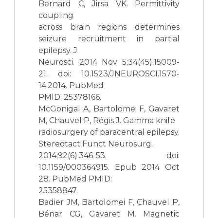
Bernard C, Jirsa VK. Permittivity
coupling
across brain regions determines
seizure recruitment in partial
epilepsy. J
Neurosci. 2014 Nov 5;34(45):15009-
21. doi: 10.1523/JNEUROSCI.1570-
14.2014. PubMed
PMID: 25378166.
McGonigal A, Bartolomei F, Gavaret
M, Chauvel P, Régis J. Gamma knife
radiosurgery of paracentral epilepsy.
Stereotact Funct Neurosurg.
2014;92(6):346-53. doi:
10.1159/000364915. Epub 2014 Oct
28. PubMed PMID:
25358847.
Badier JM, Bartolomei F, Chauvel P,
Bénar CG, Gavaret M. Magnetic