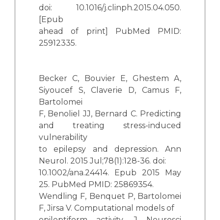
doi: 10.1016/j.clinph.2015.04.050.
[Epub
ahead of print] PubMed PMID:
25912335.
Becker C, Bouvier E, Ghestem A,
Siyoucef S, Claverie D, Camus F,
Bartolomei
F, Benoliel JJ, Bernard C. Predicting
and treating stress-induced
vulnerability
to epilepsy and depression. Ann
Neurol. 2015 Jul;78(1):128-36. doi:
10.1002/ana.24414. Epub 2015 May
25. PubMed PMID: 25869354.
Wendling F, Benquet P, Bartolomei
F, Jirsa V. Computational models of
epileptiform activity. J Neurosci