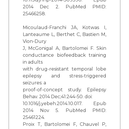
2014 Dec 2. PubMed PMID:
25466258.
Micoulaud-Franchi JA, Kotwas I,
Lanteaume L, Berthet C, Bastien M,
Vion-Dury
J, McGonigal A, Bartolomei F. Skin
conductance biofeedback training
in adults
with drug-resistant temporal lobe
epilepsy and stress-triggered
seizures: a
proof-of-concept study. Epilepsy
Behav. 2014 Dec;41:244-50. doi:
10.1016/j.yebeh.2014.10.017. Epub
2014 Nov 5. PubMed PMID:
25461224.
Proix T, Bartolomei F, Chauvel P,