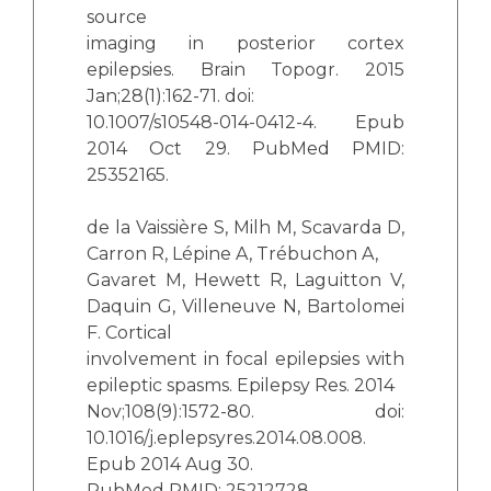
source
imaging in posterior cortex
epilepsies. Brain Topogr. 2015
Jan;28(1):162-71. doi:
10.1007/s10548-014-0412-4. Epub
2014 Oct 29. PubMed PMID:
25352165.
de la Vaissière S, Milh M, Scavarda D,
Carron R, Lépine A, Trébuchon A,
Gavaret M, Hewett R, Laguitton V,
Daquin G, Villeneuve N, Bartolomei
F. Cortical
involvement in focal epilepsies with
epileptic spasms. Epilepsy Res. 2014
Nov;108(9):1572-80. doi:
10.1016/j.eplepsyres.2014.08.008.
Epub 2014 Aug 30.
PubMed PMID: 25212728.