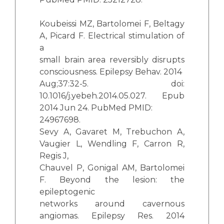
Koubeissi MZ, Bartolomei F, Beltagy
A, Picard F. Electrical stimulation of
a
small brain area reversibly disrupts
consciousness. Epilepsy Behav. 2014
Aug;37:32-5. doi:
10.1016/j.yebeh.2014.05.027. Epub
2014 Jun 24. PubMed PMID:
24967698.
Sevy A, Gavaret M, Trebuchon A,
Vaugier L, Wendling F, Carron R,
Regis J,
Chauvel P, Gonigal AM, Bartolomei
F. Beyond the lesion: the
epileptogenic
networks around cavernous
angiomas. Epilepsy Res. 2014