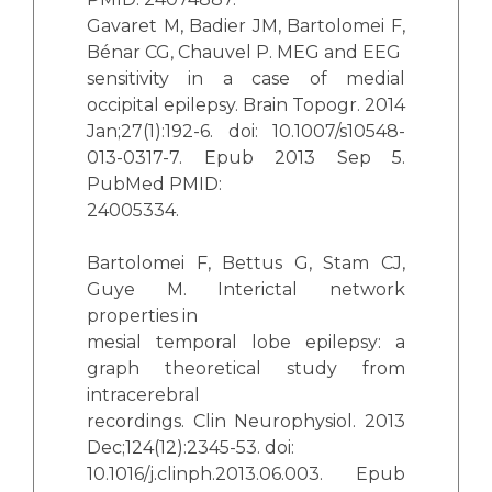
Gavaret M, Badier JM, Bartolomei F,
Bénar CG, Chauvel P. MEG and EEG
sensitivity in a case of medial
occipital epilepsy. Brain Topogr. 2014
Jan;27(1):192-6. doi: 10.1007/s10548-
013-0317-7. Epub 2013 Sep 5.
PubMed PMID:
24005334.
Bartolomei F, Bettus G, Stam CJ,
Guye M. Interictal network
properties in
mesial temporal lobe epilepsy: a
graph theoretical study from
intracerebral
recordings. Clin Neurophysiol. 2013
Dec;124(12):2345-53. doi:
10.1016/j.clinph.2013.06.003. Epub