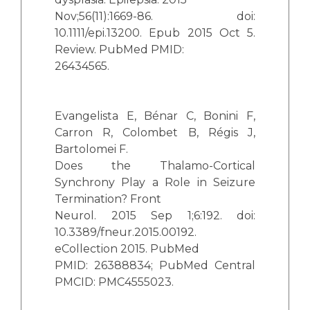
Nov;56(11):1669-86. doi:
10.1111/epi.13200. Epub 2015 Oct 5.
Review. PubMed PMID:
26434565.
Evangelista E, Bénar C, Bonini F,
Carron R, Colombet B, Régis J,
Bartolomei F.
Does the Thalamo-Cortical
Synchrony Play a Role in Seizure
Termination? Front
Neurol. 2015 Sep 1;6:192. doi:
10.3389/fneur.2015.00192.
eCollection 2015. PubMed
PMID: 26388834; PubMed Central
PMCID: PMC4555023.