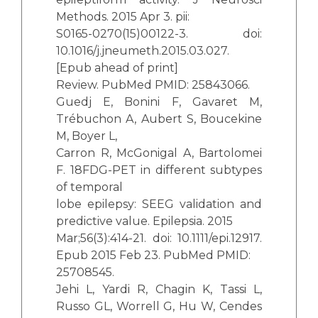
Methods. 2015 Apr 3. pii:
S0165-0270(15)00122-3. doi:
10.1016/j.jneumeth.2015.03.027.
[Epub ahead of print]
Review. PubMed PMID: 25843066.
Guedj E, Bonini F, Gavaret M,
Trébuchon A, Aubert S, Boucekine
M, Boyer L,
Carron R, McGonigal A, Bartolomei
F. 18FDG-PET in different subtypes
of temporal
lobe epilepsy: SEEG validation and
predictive value. Epilepsia. 2015
Mar;56(3):414-21. doi: 10.1111/epi.12917.
Epub 2015 Feb 23. PubMed PMID:
25708545.
Jehi L, Yardi R, Chagin K, Tassi L,
Russo GL, Worrell G, Hu W, Cendes