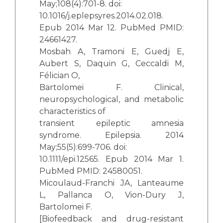
May;108(4):701-8. doi:
10.1016/j.eplepsyres.2014.02.018.
Epub 2014 Mar 12. PubMed PMID:
24661427.
Mosbah A, Tramoni E, Guedj E,
Aubert S, Daquin G, Ceccaldi M,
Félician O,
Bartolomei F. Clinical,
neuropsychological, and metabolic
characteristics of
transient epileptic amnesia
syndrome. Epilepsia. 2014
May;55(5):699-706. doi:
10.1111/epi.12565. Epub 2014 Mar 1.
PubMed PMID: 24580051.
Micoulaud-Franchi JA, Lanteaume
L, Pallanca O, Vion-Dury J,
Bartolomei F.
[Biofeedback and drug-resistant