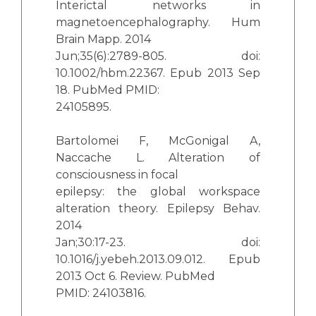
Interictal networks in
magnetoencephalography. Hum
Brain Mapp. 2014
Jun;35(6):2789-805. doi:
10.1002/hbm.22367. Epub 2013 Sep
18. PubMed PMID:
24105895.
Bartolomei F, McGonigal A,
Naccache L. Alteration of
consciousness in focal
epilepsy: the global workspace
alteration theory. Epilepsy Behav.
2014
Jan;30:17-23. doi:
10.1016/j.yebeh.2013.09.012. Epub
2013 Oct 6. Review. PubMed
PMID: 24103816.