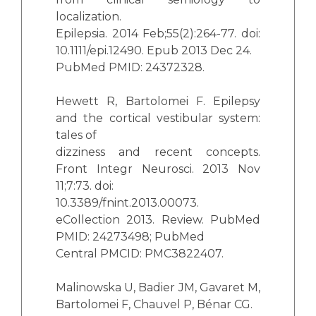
localization.
Epilepsia. 2014 Feb;55(2):264-77. doi:
10.1111/epi.12490. Epub 2013 Dec 24.
PubMed PMID: 24372328.
Hewett R, Bartolomei F. Epilepsy
and the cortical vestibular system:
tales of
dizziness and recent concepts.
Front Integr Neurosci. 2013 Nov
11;7:73. doi:
10.3389/fnint.2013.00073.
eCollection 2013. Review. PubMed
PMID: 24273498; PubMed
Central PMCID: PMC3822407.
Malinowska U, Badier JM, Gavaret M,
Bartolomei F, Chauvel P, Bénar CG.