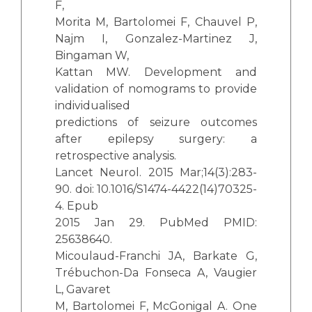
F,
Morita M, Bartolomei F, Chauvel P,
Najm I, Gonzalez-Martinez J,
Bingaman W,
Kattan MW. Development and
validation of nomograms to provide
individualised
predictions of seizure outcomes
after epilepsy surgery: a
retrospective analysis.
Lancet Neurol. 2015 Mar;14(3):283-
90. doi: 10.1016/S1474-4422(14)70325-
4. Epub
2015 Jan 29. PubMed PMID:
25638640.
Micoulaud-Franchi JA, Barkate G,
Trébuchon-Da Fonseca A, Vaugier
L, Gavaret
M, Bartolomei F, McGonigal A. One