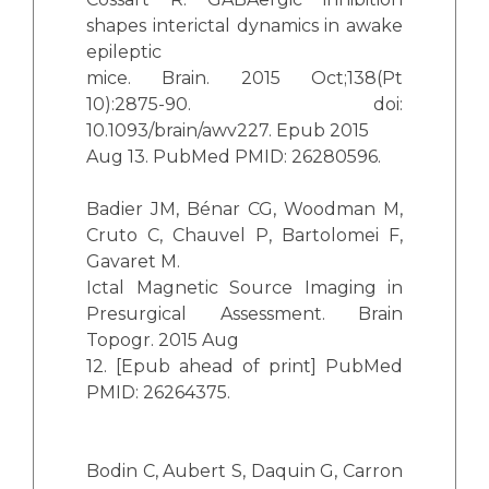
shapes interictal dynamics in awake
epileptic
mice. Brain. 2015 Oct;138(Pt
10):2875-90. doi:
10.1093/brain/awv227. Epub 2015
Aug 13. PubMed PMID: 26280596.
Badier JM, Bénar CG, Woodman M,
Cruto C, Chauvel P, Bartolomei F,
Gavaret M.
Ictal Magnetic Source Imaging in
Presurgical Assessment. Brain
Topogr. 2015 Aug
12. [Epub ahead of print] PubMed
PMID: 26264375.
Bodin C, Aubert S, Daquin G, Carron