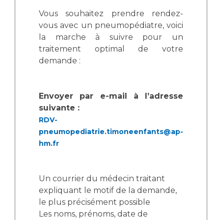
Liste des marchés conclus
Vous souhaitez prendre rendez-
Documents utiles
vous avec un pneumopédiatre, voici
Qualité
la marche à suivre pour un
traitement optimal de votre
demande :
Nos indicateurs qualité et de sécurité des soins
Envoyer par e-mail à l’adresse
Protection des données
suivante :
RDV-
pneumopediatrie.timoneenfants@ap-
Sécurité
hm.fr
Les recherches en santé à l’AP-HM
Un courrier du médecin traitant
expliquant le motif de la demande,
le plus précisément possible
Lieu de santé sans tabac
Les noms, prénoms, date de