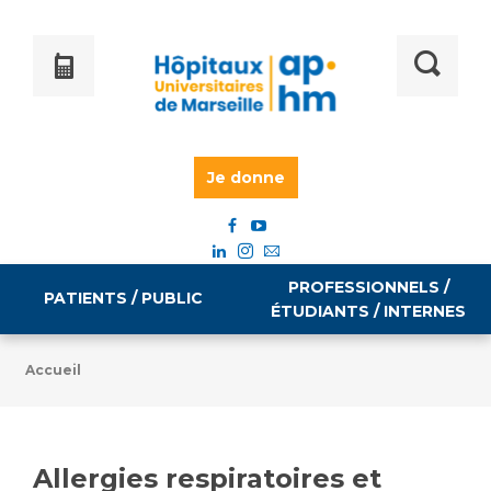
Je donne
PROFESSIONNELS /
PATIENTS / PUBLIC
ÉTUDIANTS / INTERNES
Accueil
Informations pratiques
Égalité professionnelle
Accès à votre dossier médical
Allergies respiratoires et
Emploi / formation
Tarifs