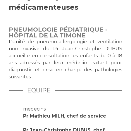
médicamenteuses
Vous accompagnez, vous rendez visite à un patient
Emplois paramédicaux
Vous allez être hospitalisé(e)
Emplois administratifs
Vous avez un examen d'imagerie ou de radiologie
PNEUMOLOGIE PÉDIATRIQUE -
Emplois médicaux
à réaliser
HÔPITAL DE LA TIMONE
Espace Formation
Vous avez une analyse à réaliser
L'unité de pneumo-allergologie et ventilation
Étudiants hospitaliers
Vous venez en consultation
non invasive du Pr Jean-Christophe DUBUS
Emplois techniques et médico-techniques
myaphm, votre espace santé en ligne
accueille en consultation les enfants de 0 à 18
Emplois divers
ans adressés par leur médecin traitant pour
Infos COVID-19
diagnostic et prise en charge des pathologies
Emplois socio-éducatifs
suivantes :
Statuts
Vivre ensemble à l'hôpital
Stages paramédicaux
EQUIPE
Culture à l'hôpital
Laïcité et cultes
Chercheurs
medecins:
Pr Mathieu MILH, chef de service
Les associations
La recherche clinique à l'AP-HM
Livret d'accueil
Pr Jean-Christophe DUBUS, chef