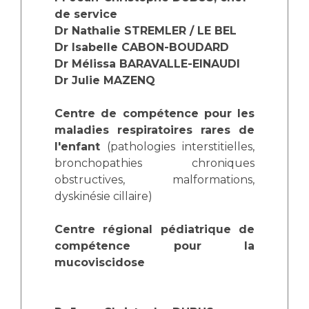
Les structures de recherche
Salon des familles
de service
Transports sanitaires
Dr Nathalie STREMLER / LE BEL
Vos droits, vos devoirs
Dr Isabelle CABON-BOUDARD
Écoles et Instituts de Formation
Dr Mélissa BARAVALLE-EINAUDI
Dr Julie MAZENQ
Handicap
Plateforme des internes
Centre de compétence pour les
maladies respiratoires rares de
Handi 13
l'enfant
(pathologies interstitielles,
Pôle Médecine Physique et Réadaptation
Professionnels de santé
bronchopathies chroniques
Accueil sourds et malentendants
obstructives, malformations,
Charte Romain Jacob
dyskinésie cillaire)
Adresser un patient
Mouvement Parcours Handicap 13
Réseaux de soins
Centre régional pédiatrique de
Adresser un examen au Laboratoire de Biologie
compétence pour la
Médicale
Activité physique
mucoviscidose
Radiologie / Imagerie
Cancérologie