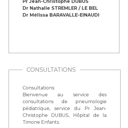
Les pôles d'activité médicale
Pr Jean-Christophe DUBUS
Cancer
Anatomie et Cytologie Pathologiques
Dr Nathalie STREMLER / LE BEL
Dr Mélissa BARAVALLE-EINAUDI
Adresser un examen au Laboratoire d'Infectiologie
Médecine nucléaire
Centres de référence Maladies Rares
Plateforme d'Expertise Maladies Rares
Maladies rares
Presse / Multimédia
Maternité Hôpital Nord
Communiqués de presse
CONSULTATIONS
Dossiers de presse
Médiathèque
Consultations:
Bienvenue au service des
Vos représentants
consultations de pneumologie
Fournisseurs
pédiatrique, service du Pr Jean-
La Commission Des Usagers (CDU)
Christophe DUBUS, Hôpital de la
Les Comités Locaux des Usagers
Rôles et missions
Timone Enfants.
Le projet des usagers