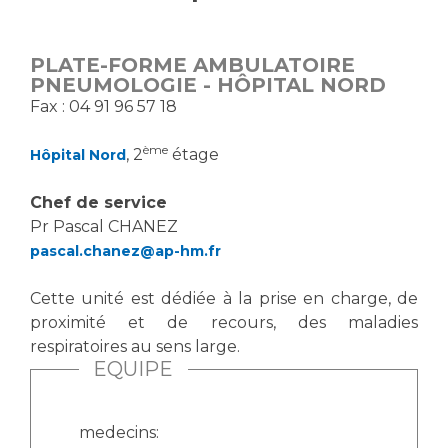
Vous accompagnez, vous rendez visite à un patient
Emplois paramédicaux
Vous allez être hospitalisé(e)
PLATE-FORME AMBULATOIRE
Emplois administratifs
Vous avez un examen d'imagerie ou de radiologie
PNEUMOLOGIE - HÔPITAL NORD
Emplois médicaux
à réaliser
Fax : 04 91 96 57 18
Espace Formation
Vous avez une analyse à réaliser
ème
, 2
étage
Hôpital Nord
Étudiants hospitaliers
Vous venez en consultation
Emplois techniques et médico-techniques
myaphm, votre espace santé en ligne
Chef de service
Emplois divers
Infos COVID-19
Pr Pascal CHANEZ
Emplois socio-éducatifs
pascal.chanez@ap-hm.fr
Statuts
Vivre ensemble à l'hôpital
Stages paramédicaux
Cette unité est dédiée à la prise en charge, de
proximité et de recours, des maladies
Culture à l'hôpital
respiratoires au sens large.
EQUIPE
Laïcité et cultes
Chercheurs
Les associations
La recherche clinique à l'AP-HM
Livret d'accueil
medecins: