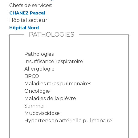
Les pôles d'activité médicale
Cancer
Chefs de services:
Anatomie et Cytologie Pathologiques
CHANEZ Pascal
Adresser un examen au Laboratoire d'Infectiologie
Hôpital secteur:
Médecine nucléaire
Centres de référence Maladies Rares
Hôpital Nord
PATHOLOGIES
Plateforme d'Expertise Maladies Rares
Maladies rares
Pathologies:
Presse / Multimédia
Insuffisance respiratoire
Allergologie
Maternité Hôpital Nord
Communiqués de presse
BPCO
Dossiers de presse
Maladies rares pulmonaires
Oncologie
Médiathèque
Maladies de la plèvre
Vos représentants
Sommeil
Mucoviscidose
Fournisseurs
La Commission Des Usagers (CDU)
Hypertension artérielle pulmonaire
Les Comités Locaux des Usagers
Rôles et missions
Le projet des usagers