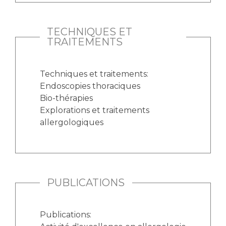
Liste des marchés conclus
Documents utiles
TECHNIQUES ET
Qualité
TRAITEMENTS
Nos indicateurs qualité et de sécurité des soins
Techniques et traitements:
Endoscopies thoraciques
Bio-thérapies
Protection des données
Explorations et traitements
allergologiques
Sécurité
Les recherches en santé à l’AP-HM
PUBLICATIONS
Publications:
Lieu de santé sans tabac