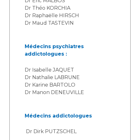
Dr Eric MALBOS
Liste des marchés conclus
Dr Théo KORCHIA
Documents utiles
Dr Raphaëlle HIRSCH
Qualité
Dr Maud TASTEVIN
Nos indicateurs qualité et de sécurité des soins
Médecins psychiatres
addictologues :
Protection des données
Dr Isabelle JAQUET
Dr Nathalie LABRUNE
Dr Karine BARTOLO
Sécurité
Dr Manon DENEUVILLE
Les recherches en santé à l’AP-HM
Médecins addictologues
Dr Dirk PUTZSCHEL
Lieu de santé sans tabac