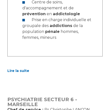
Les structures de recherche
Salon des familles
Centre de soins,
d'accompagnement et de
Transports sanitaires
prévention
en
addictologie
Vos droits, vos devoirs
Écoles et Instituts de Formation
Prise en charge individuelle et
groupale des
addictions
de la
population
pénale
hommes,
Handicap
femmes, mineurs
Plateforme des internes
Handi 13
Pôle Médecine Physique et Réadaptation
Professionnels de santé
Accueil sourds et malentendants
Charte Romain Jacob
Adresser un patient
Lire la suite
Mouvement Parcours Handicap 13
Réseaux de soins
Adresser un examen au Laboratoire de Biologie
Médicale
Activité physique
Radiologie / Imagerie
PSYCHIATRIE SECTEUR 6 -
Cancérologie
MARSEILLE
Chef de service :
Pr Christophe LANCON