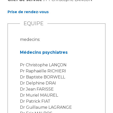
Les pôles d'activité médicale
Cancer
Anatomie et Cytologie Pathologiques
Prise de rendez-vous
Adresser un examen au Laboratoire d'Infectiologie
Médecine nucléaire
Centres de référence Maladies Rares
EQUIPE
Plateforme d'Expertise Maladies Rares
medecins:
Maladies rares
Presse / Multimédia
Médecins psychiatres
Maternité Hôpital Nord
Communiqués de presse
Pr Christophe LANÇON
Dossiers de presse
Pr Raphaëlle RICHIERI
Médiathèque
Dr Baptiste BORWELL
Dr Delphine DRAI
Vos représentants
Dr Jean FARISSE
Fournisseurs
Dr Muriel MAUREL
La Commission Des Usagers (CDU)
Dr Patrick FIAT
Les Comités Locaux des Usagers
Rôles et missions
Dr Guillaume LAGRANGE
Le projet des usagers