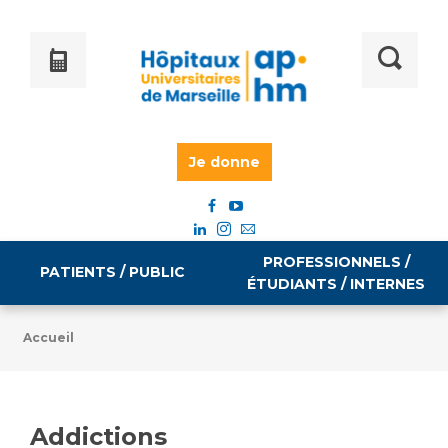
Je donne
PROFESSIONNELS /
PATIENTS / PUBLIC
ÉTUDIANTS / INTERNES
Accueil
Informations pratiques
Égalité professionnelle
Accès à votre dossier médical
Addictions
Emploi / formation
Tarifs