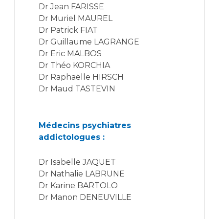
Les structures de recherche
Salon des familles
Dr Jean FARISSE
Transports sanitaires
Dr Muriel MAUREL
Dr Patrick FIAT
Vos droits, vos devoirs
Écoles et Instituts de Formation
Dr Guillaume LAGRANGE
Dr Eric MALBOS
Dr Théo KORCHIA
Handicap
Plateforme des internes
Dr Raphaëlle HIRSCH
Dr Maud TASTEVIN
Handi 13
Pôle Médecine Physique et Réadaptation
Professionnels de santé
Accueil sourds et malentendants
Médecins psychiatres
Charte Romain Jacob
addictologues :
Adresser un patient
Mouvement Parcours Handicap 13
Réseaux de soins
Dr Isabelle JAQUET
Adresser un examen au Laboratoire de Biologie
Dr Nathalie LABRUNE
Médicale
Activité physique
Dr Karine BARTOLO
Radiologie / Imagerie
Dr Manon DENEUVILLE
Cancérologie