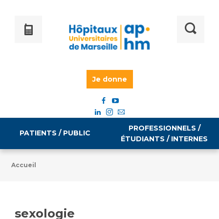
Je donne
PROFESSIONNELS /
PATIENTS / PUBLIC
ÉTUDIANTS / INTERNES
Accueil
Informations pratiques
Égalité professionnelle
Accès à votre dossier médical
sexologie
Emploi / formation
Tarifs