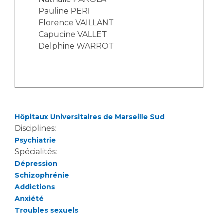
Liste des marchés conclus
Pauline PERI
Documents utiles
Florence VAILLANT
Capucine VALLET
Qualité
Delphine WARROT
Nos indicateurs qualité et de sécurité des soins
Protection des données
Hôpitaux Universitaires de Marseille Sud
Disciplines:
Sécurité
Psychiatrie
Spécialités:
Dépression
Les recherches en santé à l’AP-HM
Schizophrénie
Addictions
Anxiété
Lieu de santé sans tabac
Troubles sexuels