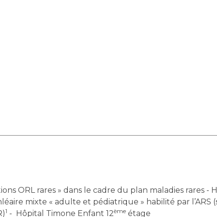
ns ORL rares » dans le cadre du plan maladies rares - 
ire mixte « adulte et pédiatrique » habilité par l’ARS (sel
1
ème
R)
- Hôpital Timone Enfant 12
étage