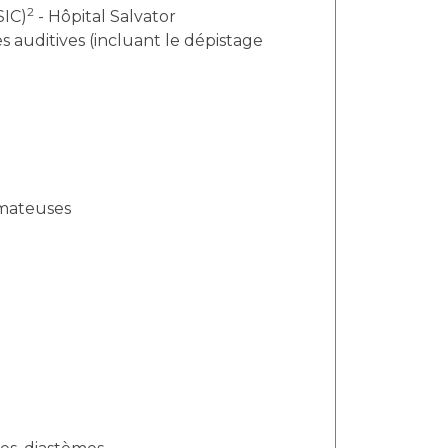
2
SIC)
- Hôpital Salvator
 auditives (incluant le dépistage
omateuses