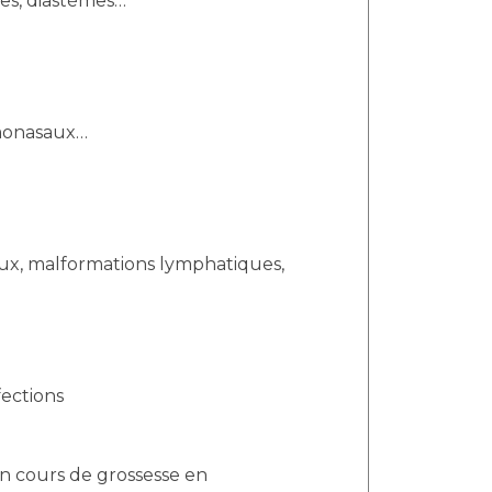
les, diastèmes…
rymonasaux…
aux, malformations lymphatiques,
fections
n cours de grossesse en