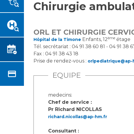
Chirurgie ambula
Emplois paramédicaux
Vous accompagnez, vous
rendez visite à un patient
Emplois administratifs
Vous allez être hospitalisé(e)
Emplois médicaux
Vous avez un examen
Espace Formation
ORL ET CHIRURGIE CERVI
d'imagerie ou de radiologie à
ème
Étudiants hospitaliers
Enfants, 12
étage
Hôpital de la Timone
réaliser
Tél. secrétariat : 04 91 38 60 81 - 04 91 38 
Emplois techniques et
Vous avez une analyse à
Fax : 04 91 38 43 18
médico-techniques
réaliser
Prise de rendez-vous :
orlpediatrique@ap-
Emplois divers
Vous venez en consultation
Emplois socio-éducatifs
EQUIPE
myaphm, votre espace
Statuts
santé en ligne
Stages paramédicaux
Infos COVID-19
medecins:
Chef de service :
Pr Richard NICOLLAS
Chercheurs
Vivre ensemble à l'hôpital
richard.nicollas@ap-hm.fr
La recherche clinique à l'AP-
Culture à l'hôpital
Consultant :
HM