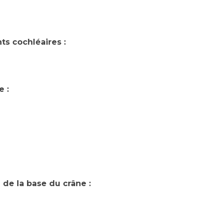
Maladies Rares
Plateforme d'Expertise
Maternité Hôpital Nord
Maladies Rares
ts cochléaires :
e :
 de la base du crâne :