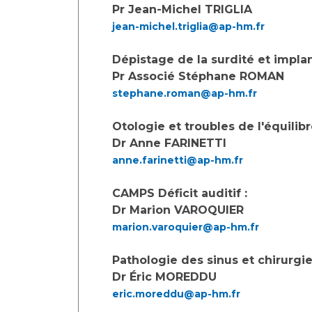
Laïcité et cultes
Pr Jean-Michel TRIGLIA
Les structures de recherche
Les associations
jean-michel.triglia@ap-hm.fr
Livret d'accueil
Dépistage de la surdité et implan
Salon des familles
Pr Associé Stéphane ROMAN
Transports sanitaires
stephane.roman@ap-hm.fr
Vos droits, vos devoirs
Otologie et troubles de l'équilibr
Dr Anne FARINETTI
anne.farinetti@ap-hm.fr
CAMPS Déficit auditif :
Dr Marion VAROQUIER
marion.varoquier@ap-hm.fr
Pathologie des sinus et chirurgie
Dr Éric MOREDDU
eric.moreddu@ap-hm.fr