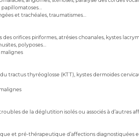
omalacies, angiomes, sténoses, paralysie des cordes voca
s, papillomatoses…
yngées et trachéales, traumatismes…
s des orifices piriformes, atrésies choanales, kystes lac
inusites, polyposes…
 malignes
 du tractus thyréoglosse (KTT), kystes dermoides cervic
 malignes
roubles de la déglutition isolés ou associés à d’autres af
ique et pré-thérapeutique d’affections diagnostiquées e