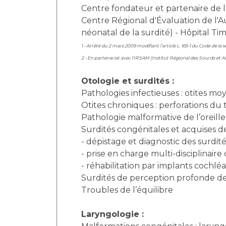
Centre fondateur et partenaire de l'
Centre Régional d'Évaluation de l'A
néonatal de la surdité) - Hôpital Ti
1 - Arrêté du 2 mars 2009 modifiant l’article L. 165-1 du Code de la s
2 - En partenariat avec l'IRSAM (Institut Régional des Sourds et A
Otologie et surdités :
Pathologies infectieuses : otites m
Otites chroniques : perforations d
Pathologie malformative de l’oreille
Surdités congénitales et acquises de
- dépistage et diagnostic des surdit
- prise en charge multi-disciplinaire
- réhabilitation par implants cochléa
Surdités de perception profonde de 
Troubles de l’équilibre
Laryngologie :