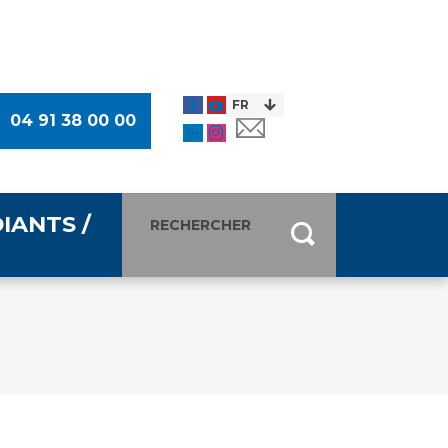
04 91 38 00 00
IANTS /
entants
ultimédia
 Des Usagers (CDU)
de presse
ocaux des Usagers
esse
usagers