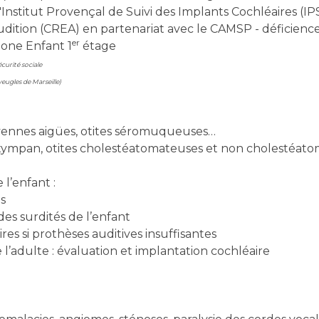
Institut Provençal de Suivi des Implants Cochléaires (IP
udition (CREA) en partenariat avec le CAMSP - déficiences
er
mone Enfant 1
étage
écurité sociale
veugles de Marseille)
oyennes aigües, otites séromuqueuses…
u tympan, otites cholestéatomateuses et non cholestéat
 l’enfant :
és
 des surdités de l’enfant
ires si prothèses auditives insuffisantes
l’adulte : évaluation et implantation cochléaire