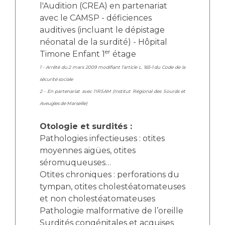
l'Audition (CREA) en partenariat
avec le CAMSP - déficiences
auditives (incluant le dépistage
néonatal de la surdité) - Hôpital
er
Timone Enfant 1
étage
1 - Arrêté du 2 mars 2009 modifiant l’article L. 165-1 du Code de la
sécurité sociale
2 - En partenariat avec l'IRSAM (Institut Régional des Sourds et
Aveugles de Marseille)
Otologie et surdités :
Pathologies infectieuses : otites
moyennes aigües, otites
séromuqueuses…
Otites chroniques : perforations du
tympan, otites cholestéatomateuses
et non cholestéatomateuses
Pathologie malformative de l’oreille
Surdités congénitales et acquises