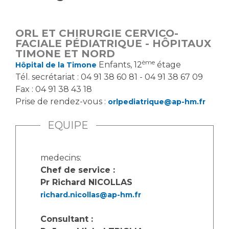
Vous accompagnez, vous rendez visite à un patient
Emplois paramédicaux
Vous allez être hospitalisé(e)
ORL ET CHIRURGIE CERVICO-
Emplois administratifs
Vous avez un examen d'imagerie ou de radiologie
FACIALE PÉDIATRIQUE - HÔPITAUX
Emplois médicaux
TIMONE ET NORD
à réaliser
ème
Enfants, 12
étage
Hôpital de la Timone
Espace Formation
Vous avez une analyse à réaliser
Tél. secrétariat : 04 91 38 60 81 - 04 91 38 67 09
Étudiants hospitaliers
Vous venez en consultation
Fax : 04 91 38 43 18
Emplois techniques et médico-techniques
myaphm, votre espace santé en ligne
Prise de rendez-vous :
orlpediatrique@ap-hm.fr
Emplois divers
Infos COVID-19
Emplois socio-éducatifs
EQUIPE
Statuts
Vivre ensemble à l'hôpital
Stages paramédicaux
medecins:
Chef de service :
Culture à l'hôpital
Pr Richard NICOLLAS
Laïcité et cultes
Chercheurs
richard.nicollas@ap-hm.fr
Les associations
La recherche clinique à l'AP-HM
Livret d'accueil
Consultant :