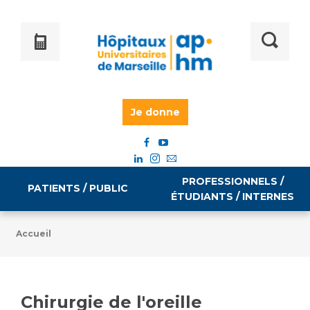
Je donne
PROFESSIONNELS /
PATIENTS / PUBLIC
ÉTUDIANTS / INTERNES
Accueil
Informations pratiques
Égalité professionnelle
Accès à votre dossier médical
Chirurgie de l'oreille
Emploi / formation
Tarifs