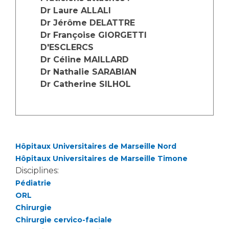
Liste des marchés conclus
Dr Laure ALLALI
Documents utiles
Dr Jérôme DELATTRE
Dr Françoise GIORGETTI
Qualité
D'ESCLERCS
Dr Céline MAILLARD
Nos indicateurs qualité et de sécurité des soins
Dr Nathalie SARABIAN
Dr Catherine SILHOL
Protection des données
Sécurité
Hôpitaux Universitaires de Marseille Nord
Hôpitaux Universitaires de Marseille Timone
Disciplines:
Les recherches en santé à l’AP-HM
Pédiatrie
ORL
Chirurgie
Lieu de santé sans tabac
Chirurgie cervico-faciale