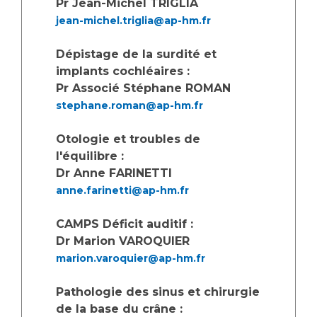
Pr Jean-Michel TRIGLIA
Les structures de recherche
Salon des familles
jean-michel.triglia@ap-hm.fr
Transports sanitaires
Vos droits, vos devoirs
Dépistage de la surdité et
Écoles et Instituts de Formation
implants cochléaires :
Pr Associé Stéphane ROMAN
Handicap
stephane.roman@ap-hm.fr
Plateforme des internes
Handi 13
Otologie et troubles de
Pôle Médecine Physique et Réadaptation
l'équilibre :
Professionnels de santé
Dr Anne FARINETTI
Accueil sourds et malentendants
anne.farinetti@ap-hm.fr
Charte Romain Jacob
Adresser un patient
Mouvement Parcours Handicap 13
Réseaux de soins
CAMPS Déficit auditif :
Dr Marion VAROQUIER
Adresser un examen au Laboratoire de Biologie
Médicale
marion.varoquier@ap-hm.fr
Activité physique
Radiologie / Imagerie
Pathologie des sinus et chirurgie
Cancérologie
de la base du crâne :