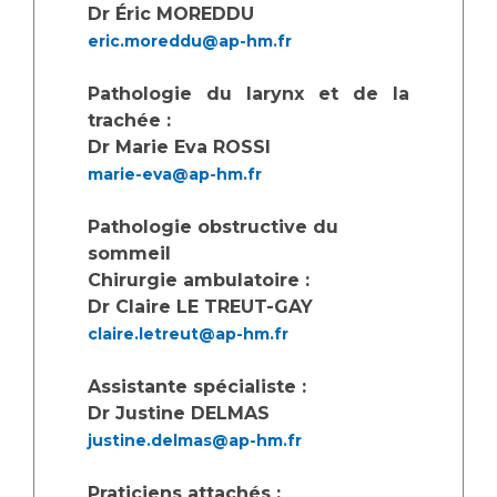
Les pôles d'activité médicale
Cancer
Dr Éric MOREDDU
Anatomie et Cytologie Pathologiques
eric.moreddu@ap-hm.fr
Adresser un examen au Laboratoire d'Infectiologie
Médecine nucléaire
Centres de référence Maladies Rares
Pathologie du larynx et de la
trachée :
Plateforme d'Expertise Maladies Rares
Dr Marie Eva ROSSI
marie-eva@ap-hm.fr
Maladies rares
Presse / Multimédia
Pathologie obstructive du
sommeil
Maternité Hôpital Nord
Communiqués de presse
Chirurgie ambulatoire :
Dossiers de presse
Dr Claire LE TREUT-GAY
Médiathèque
claire.letreut@ap-hm.fr
Vos représentants
Assistante spécialiste :
Fournisseurs
Dr Justine DELMAS
La Commission Des Usagers (CDU)
justine.delmas@ap-hm.fr
Les Comités Locaux des Usagers
Rôles et missions
Le projet des usagers
Praticiens attachés :