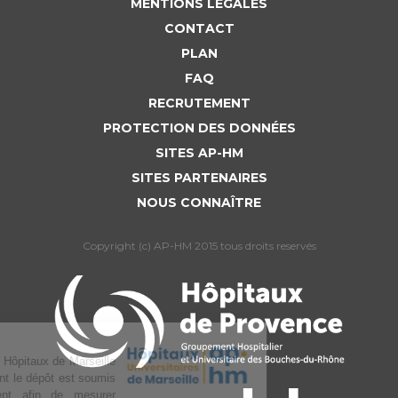
MENTIONS LÉGALES
CONTACT
PLAN
FAQ
RECRUTEMENT
PROTECTION DES DONNÉES
SITES AP-HM
SITES PARTENAIRES
NOUS CONNAÎTRE
Copyright (c) AP-HM 2015 tous droits reservés
L’Assistance publique Hôpitaux de Marseille
utilise des cookies dont le dépôt est soumis
à votre consentement afin de mesurer