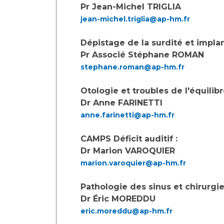
Laïcité et cultes
Pr Jean-Michel TRIGLIA
Les structures de recherche
Les associations
jean-michel.triglia@ap-hm.fr
Livret d'accueil
Dépistage de la surdité et implan
Salon des familles
Pr Associé Stéphane ROMAN
Transports sanitaires
stephane.roman@ap-hm.fr
Vos droits, vos devoirs
Otologie et troubles de l'équilibr
Dr Anne FARINETTI
anne.farinetti@ap-hm.fr
CAMPS Déficit auditif :
Dr Marion VAROQUIER
marion.varoquier@ap-hm.fr
Pathologie des sinus et chirurgie
Dr Éric MOREDDU
eric.moreddu@ap-hm.fr