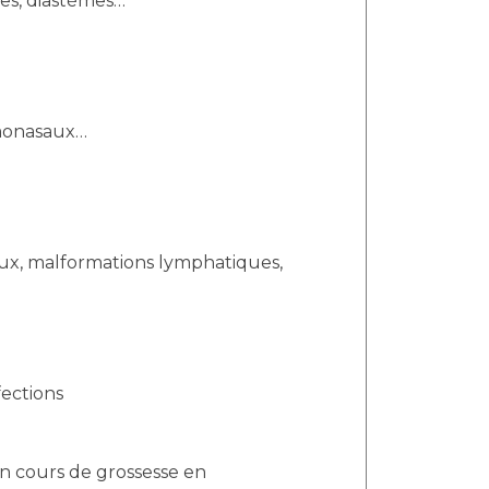
les, diastèmes…
rymonasaux…
aux, malformations lymphatiques,
fections
n cours de grossesse en