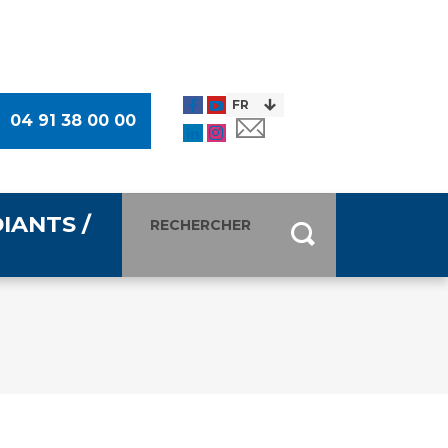
04 91 38 00 00
IANTS /
entants
ultimédia
 Des Usagers (CDU)
de presse
ocaux des Usagers
esse
usagers