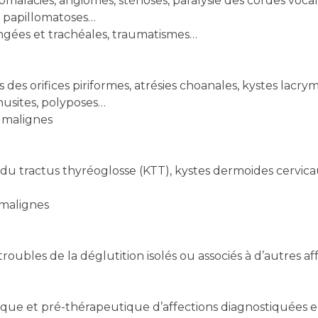
omalacies, angiomes, sténoses, paralysie des cordes voca
s, papillomatoses…
yngées et trachéales, traumatismes…
s des orifices piriformes, atrésies choanales, kystes lac
inusites, polyposes…
 malignes
 du tractus thyréoglosse (KTT), kystes dermoides cervic
 malignes
roubles de la déglutition isolés ou associés à d’autres af
ique et pré-thérapeutique d’affections diagnostiquées e