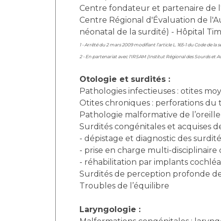
Centre fondateur et partenaire de l'
Centre Régional d'Évaluation de l'A
néonatal de la surdité) - Hôpital Ti
1 - Arrêté du 2 mars 2009 modifiant l’article L. 165-1 du Code de la s
2 - En partenariat avec l'IRSAM (Institut Régional des Sourds et A
Otologie et surdités :
Pathologies infectieuses : otites m
Otites chroniques : perforations d
Pathologie malformative de l’oreille
Surdités congénitales et acquises de
- dépistage et diagnostic des surdit
- prise en charge multi-disciplinaire
- réhabilitation par implants cochléa
Surdités de perception profonde de 
Troubles de l’équilibre
Laryngologie :