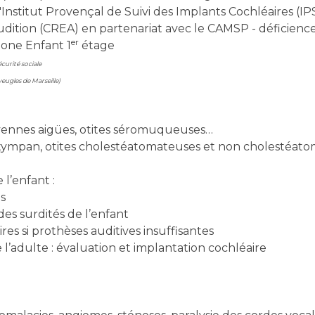
Institut Provençal de Suivi des Implants Cochléaires (IP
udition (CREA) en partenariat avec le CAMSP - déficiences
er
mone Enfant 1
étage
écurité sociale
veugles de Marseille)
oyennes aigües, otites séromuqueuses…
u tympan, otites cholestéatomateuses et non cholestéat
 l’enfant :
és
 des surdités de l’enfant
ires si prothèses auditives insuffisantes
l’adulte : évaluation et implantation cochléaire