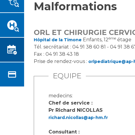
Malformations
Emplois paramédicaux
Vous accompagnez, vous
rendez visite à un patient
Emplois administratifs
Vous allez être hospitalisé(e)
Emplois médicaux
Vous avez un examen
Espace Formation
ORL ET CHIRURGIE CERVI
d'imagerie ou de radiologie à
ème
Étudiants hospitaliers
Enfants, 12
étage
Hôpital de la Timone
réaliser
Tél. secrétariat : 04 91 38 60 81 - 04 91 38 
Emplois techniques et
Vous avez une analyse à
Fax : 04 91 38 43 18
médico-techniques
réaliser
Prise de rendez-vous :
orlpediatrique@ap-
Emplois divers
Vous venez en consultation
Emplois socio-éducatifs
EQUIPE
myaphm, votre espace
Statuts
santé en ligne
Stages paramédicaux
Infos COVID-19
medecins:
Chef de service :
Pr Richard NICOLLAS
Chercheurs
Vivre ensemble à l'hôpital
richard.nicollas@ap-hm.fr
La recherche clinique à l'AP-
Culture à l'hôpital
Consultant :
HM