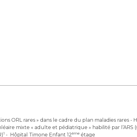
ns ORL rares » dans le cadre du plan maladies rares - 
ire mixte « adulte et pédiatrique » habilité par l’ARS (sel
1
ème
R)
- Hôpital Timone Enfant 12
étage