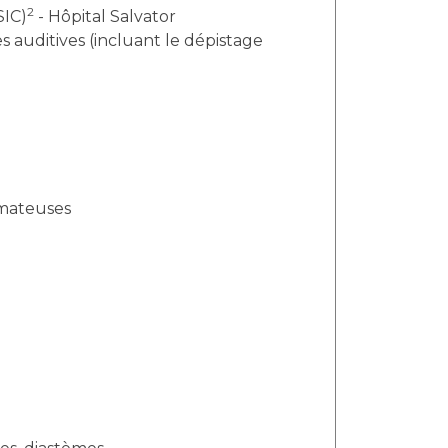
2
SIC)
- Hôpital Salvator
 auditives (incluant le dépistage
omateuses