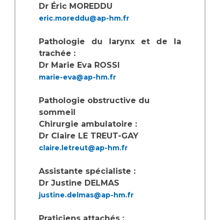
Les pôles d'activité médicale
Cancer
Dr Éric MOREDDU
Anatomie et Cytologie Pathologiques
eric.moreddu@ap-hm.fr
Adresser un examen au Laboratoire d'Infectiologie
Médecine nucléaire
Centres de référence Maladies Rares
Pathologie du larynx et de la
trachée :
Plateforme d'Expertise Maladies Rares
Dr Marie Eva ROSSI
marie-eva@ap-hm.fr
Maladies rares
Presse / Multimédia
Pathologie obstructive du
sommeil
Maternité Hôpital Nord
Communiqués de presse
Chirurgie ambulatoire :
Dossiers de presse
Dr Claire LE TREUT-GAY
Médiathèque
claire.letreut@ap-hm.fr
Vos représentants
Assistante spécialiste :
Fournisseurs
Dr Justine DELMAS
La Commission Des Usagers (CDU)
justine.delmas@ap-hm.fr
Les Comités Locaux des Usagers
Rôles et missions
Le projet des usagers
Praticiens attachés :