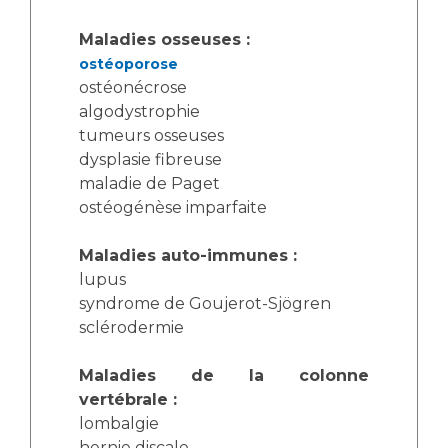
Maladies osseuses :
ostéoporose
ostéonécrose
algodystrophie
tumeurs osseuses
dysplasie fibreuse
maladie de Paget
ostéogénèse imparfaite
Maladies auto-immunes :
lupus
syndrome de Goujerot-Sjögren
sclérodermie
Maladies de la colonne
vertébrale :
lombalgie
hernie discale