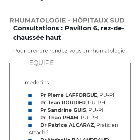
Vous accompagnez, vous rendez visite à un patient
Emplois paramédicaux
Vous allez être hospitalisé(e)
RHUMATOLOGIE - HÔPITAUX SUD
Emplois administratifs
Vous avez un examen d'imagerie ou de radiologie
Consultations : Pavillon 6, rez-de-
Emplois médicaux
à réaliser
chaussée haut
Espace Formation
Vous avez une analyse à réaliser
Étudiants hospitaliers
Vous venez en consultation
Pour prendre rendez-vous en rhumatologie :
Emplois techniques et médico-techniques
myaphm, votre espace santé en ligne
EQUIPE
Emplois divers
Infos COVID-19
Emplois socio-éducatifs
medecins:
Statuts
Vivre ensemble à l'hôpital
Stages paramédicaux
Pr Pierre LAFFORGUE
, PU-PH
Pr Jean ROUDIER
, PU-PH
Culture à l'hôpital
Pr Sandrine GUIS
, PU-PH
Laïcité et cultes
Chercheurs
Pr Thao PHAM
, PU-PH
Les associations
Dr Patrice ALCARAZ
, Praticien
Attaché
La recherche clinique à l'AP-HM
Livret d'accueil