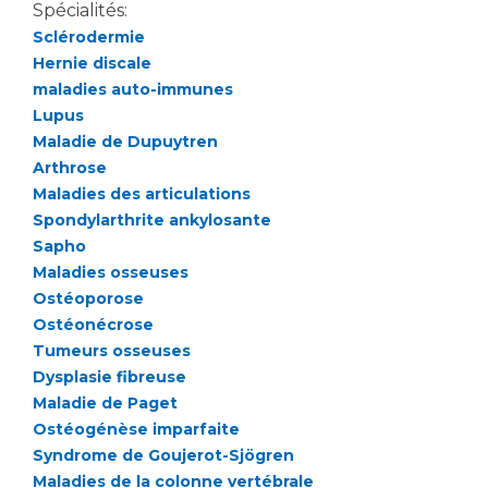
Liste des marchés conclus
Spécialités:
Documents utiles
Sclérodermie
Hernie discale
Qualité
maladies auto-immunes
Lupus
Nos indicateurs qualité et de sécurité des soins
Maladie de Dupuytren
Arthrose
Maladies des articulations
Protection des données
Spondylarthrite ankylosante
Sapho
Maladies osseuses
Sécurité
Ostéoporose
Ostéonécrose
Tumeurs osseuses
Dysplasie fibreuse
Les recherches en santé à l’AP-HM
Maladie de Paget
Ostéogénèse imparfaite
Syndrome de Goujerot-Sjögren
Lieu de santé sans tabac
Maladies de la colonne vertébrale