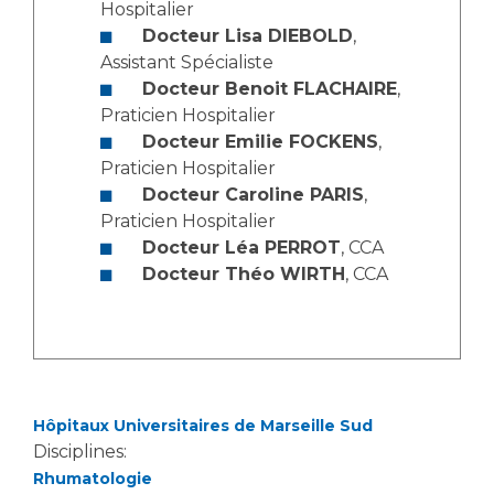
Les pôles d'activité médicale
Cancer
Hospitalier
Anatomie et Cytologie Pathologiques
Docteur Lisa DIEBOLD
,
Adresser un examen au Laboratoire d'Infectiologie
Assistant Spécialiste
Docteur Benoit FLACHAIRE
,
Médecine nucléaire
Centres de référence Maladies Rares
Praticien Hospitalier
Plateforme d'Expertise Maladies Rares
Docteur Emilie FOCKENS
,
Praticien Hospitalier
Maladies rares
Docteur Caroline PARIS
,
Presse / Multimédia
Praticien Hospitalier
Docteur Léa PERROT
, CCA
Maternité Hôpital Nord
Communiqués de presse
Docteur Théo WIRTH
, CCA
Dossiers de presse
Médiathèque
Vos représentants
Fournisseurs
Hôpitaux Universitaires de Marseille Sud
La Commission Des Usagers (CDU)
Disciplines:
Les Comités Locaux des Usagers
Rôles et missions
Rhumatologie
Le projet des usagers