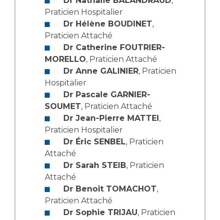
Dr Nathalie BALANDRAUD
,
Les structures de recherche
Salon des familles
Praticien Hospitalier
Transports sanitaires
Dr Hélène BOUDINET
,
Vos droits, vos devoirs
Praticien Attaché
Écoles et Instituts de Formation
Dr Catherine FOUTRIER-
MORELLO
, Praticien Attaché
Handicap
Dr Anne GALINIER
, Praticien
Plateforme des internes
Hospitalier
Handi 13
Dr Pascale GARNIER-
SOUMET
, Praticien Attaché
Pôle Médecine Physique et Réadaptation
Professionnels de santé
Dr Jean-Pierre MATTEI
,
Accueil sourds et malentendants
Praticien Hospitalier
Charte Romain Jacob
Adresser un patient
Dr Éric SENBEL
, Praticien
Mouvement Parcours Handicap 13
Attaché
Réseaux de soins
Dr Sarah STEIB
, Praticien
Adresser un examen au Laboratoire de Biologie
Attaché
Médicale
Activité physique
Dr Benoit TOMACHOT
,
Radiologie / Imagerie
Praticien Attaché
Cancérologie
Dr Sophie TRIJAU
, Praticien