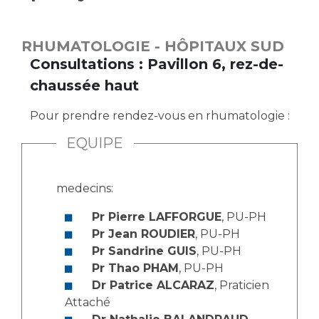
Vous accompagnez, vous rendez visite à un patient
Emplois paramédicaux
Vous allez être hospitalisé(e)
RHUMATOLOGIE - HÔPITAUX SUD
Emplois administratifs
Vous avez un examen d'imagerie ou de radiologie
Consultations : Pavillon 6, rez-de-
Emplois médicaux
à réaliser
chaussée haut
Espace Formation
Vous avez une analyse à réaliser
Étudiants hospitaliers
Vous venez en consultation
Pour prendre rendez-vous en rhumatologie :
Emplois techniques et médico-techniques
myaphm, votre espace santé en ligne
EQUIPE
Emplois divers
Infos COVID-19
Emplois socio-éducatifs
medecins:
Statuts
Vivre ensemble à l'hôpital
Stages paramédicaux
Pr Pierre LAFFORGUE
, PU-PH
Pr Jean ROUDIER
, PU-PH
Culture à l'hôpital
Pr Sandrine GUIS
, PU-PH
Laïcité et cultes
Chercheurs
Pr Thao PHAM
, PU-PH
Les associations
Dr Patrice ALCARAZ
, Praticien
Attaché
La recherche clinique à l'AP-HM
Livret d'accueil