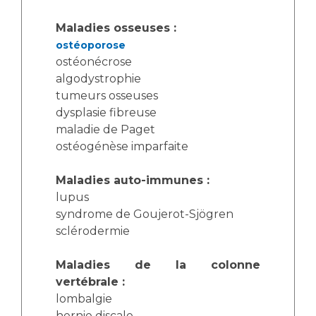
Maladies osseuses :
ostéoporose
ostéonécrose
algodystrophie
tumeurs osseuses
dysplasie fibreuse
maladie de Paget
ostéogénèse imparfaite
Maladies auto-immunes :
lupus
syndrome de Goujerot-Sjögren
sclérodermie
Maladies de la colonne
vertébrale :
lombalgie
hernie discale