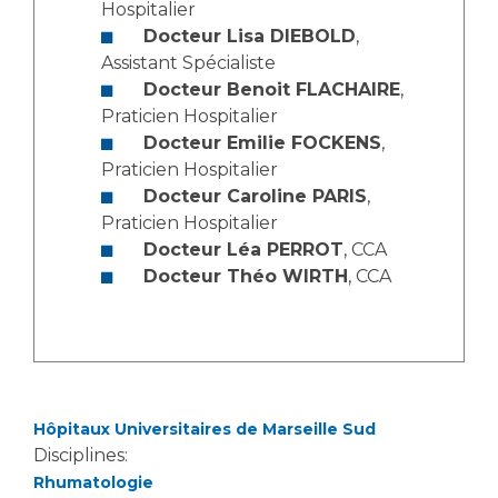
Les pôles d'activité médicale
Cancer
Hospitalier
Anatomie et Cytologie Pathologiques
Docteur Lisa DIEBOLD
,
Adresser un examen au Laboratoire d'Infectiologie
Assistant Spécialiste
Docteur Benoit FLACHAIRE
,
Médecine nucléaire
Centres de référence Maladies Rares
Praticien Hospitalier
Plateforme d'Expertise Maladies Rares
Docteur Emilie FOCKENS
,
Praticien Hospitalier
Maladies rares
Docteur Caroline PARIS
,
Presse / Multimédia
Praticien Hospitalier
Docteur Léa PERROT
, CCA
Maternité Hôpital Nord
Communiqués de presse
Docteur Théo WIRTH
, CCA
Dossiers de presse
Médiathèque
Vos représentants
Fournisseurs
Hôpitaux Universitaires de Marseille Sud
La Commission Des Usagers (CDU)
Disciplines:
Les Comités Locaux des Usagers
Rôles et missions
Rhumatologie
Le projet des usagers