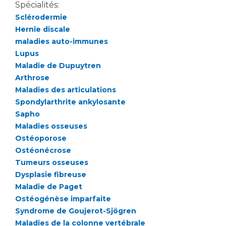
Liste des marchés conclus
Spécialités:
Documents utiles
Sclérodermie
Hernie discale
Qualité
maladies auto-immunes
Lupus
Nos indicateurs qualité et de sécurité des soins
Maladie de Dupuytren
Arthrose
Maladies des articulations
Protection des données
Spondylarthrite ankylosante
Sapho
Maladies osseuses
Sécurité
Ostéoporose
Ostéonécrose
Tumeurs osseuses
Dysplasie fibreuse
Les recherches en santé à l’AP-HM
Maladie de Paget
Ostéogénèse imparfaite
Syndrome de Goujerot-Sjögren
Lieu de santé sans tabac
Maladies de la colonne vertébrale