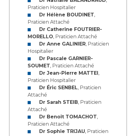
Dr Nathalie BALANDRAUD
,
Les structures de recherche
Salon des familles
Praticien Hospitalier
Transports sanitaires
Dr Hélène BOUDINET
,
Vos droits, vos devoirs
Praticien Attaché
Écoles et Instituts de Formation
Dr Catherine FOUTRIER-
MORELLO
, Praticien Attaché
Handicap
Dr Anne GALINIER
, Praticien
Plateforme des internes
Hospitalier
Handi 13
Dr Pascale GARNIER-
SOUMET
, Praticien Attaché
Pôle Médecine Physique et Réadaptation
Professionnels de santé
Dr Jean-Pierre MATTEI
,
Accueil sourds et malentendants
Praticien Hospitalier
Charte Romain Jacob
Adresser un patient
Dr Éric SENBEL
, Praticien
Mouvement Parcours Handicap 13
Attaché
Réseaux de soins
Dr Sarah STEIB
, Praticien
Adresser un examen au Laboratoire de Biologie
Attaché
Médicale
Activité physique
Dr Benoit TOMACHOT
,
Radiologie / Imagerie
Praticien Attaché
Cancérologie
Dr Sophie TRIJAU
, Praticien