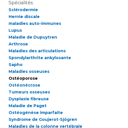
Liste des marchés conclus
Spécialités:
Documents utiles
Sclérodermie
Hernie discale
Qualité
maladies auto-immunes
Lupus
Nos indicateurs qualité et de sécurité des soins
Maladie de Dupuytren
Arthrose
Maladies des articulations
Protection des données
Spondylarthrite ankylosante
Sapho
Maladies osseuses
Sécurité
Ostéoporose
Ostéonécrose
Tumeurs osseuses
Dysplasie fibreuse
Les recherches en santé à l’AP-HM
Maladie de Paget
Ostéogénèse imparfaite
Syndrome de Goujerot-Sjögren
Lieu de santé sans tabac
Maladies de la colonne vertébrale