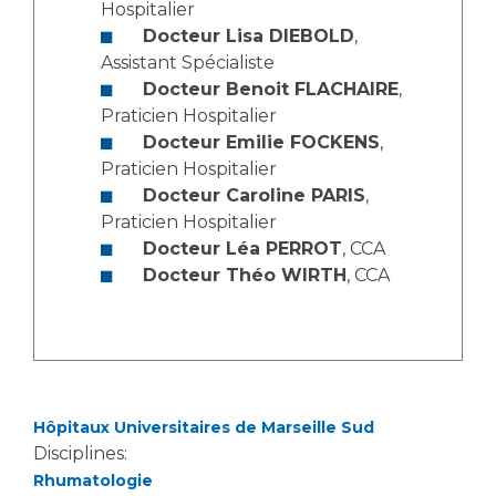
Les pôles d'activité médicale
Cancer
Hospitalier
Anatomie et Cytologie Pathologiques
Docteur Lisa DIEBOLD
,
Adresser un examen au Laboratoire d'Infectiologie
Assistant Spécialiste
Docteur Benoit FLACHAIRE
,
Médecine nucléaire
Centres de référence Maladies Rares
Praticien Hospitalier
Plateforme d'Expertise Maladies Rares
Docteur Emilie FOCKENS
,
Praticien Hospitalier
Maladies rares
Docteur Caroline PARIS
,
Presse / Multimédia
Praticien Hospitalier
Docteur Léa PERROT
, CCA
Maternité Hôpital Nord
Communiqués de presse
Docteur Théo WIRTH
, CCA
Dossiers de presse
Médiathèque
Vos représentants
Fournisseurs
Hôpitaux Universitaires de Marseille Sud
La Commission Des Usagers (CDU)
Disciplines:
Les Comités Locaux des Usagers
Rôles et missions
Rhumatologie
Le projet des usagers