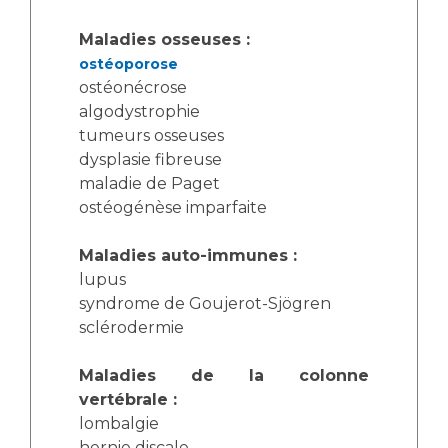
Maladies osseuses :
ostéoporose
ostéonécrose
algodystrophie
tumeurs osseuses
dysplasie fibreuse
maladie de Paget
ostéogénèse imparfaite
Maladies auto-immunes :
lupus
syndrome de Goujerot-Sjögren
sclérodermie
Maladies de la colonne
vertébrale :
lombalgie
hernie discale