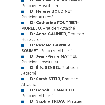
Dr Nathalie BALANDRAUD
,
Les structures de recherche
Salon des familles
Praticien Hospitalier
Transports sanitaires
Dr Hélène BOUDINET
,
Vos droits, vos devoirs
Praticien Attaché
Écoles et Instituts de Formation
Dr Catherine FOUTRIER-
MORELLO
, Praticien Attaché
Handicap
Dr Anne GALINIER
, Praticien
Plateforme des internes
Hospitalier
Handi 13
Dr Pascale GARNIER-
SOUMET
, Praticien Attaché
Pôle Médecine Physique et Réadaptation
Professionnels de santé
Dr Jean-Pierre MATTEI
,
Accueil sourds et malentendants
Praticien Hospitalier
Charte Romain Jacob
Adresser un patient
Dr Éric SENBEL
, Praticien
Mouvement Parcours Handicap 13
Attaché
Réseaux de soins
Dr Sarah STEIB
, Praticien
Adresser un examen au Laboratoire de Biologie
Attaché
Médicale
Activité physique
Dr Benoit TOMACHOT
,
Radiologie / Imagerie
Praticien Attaché
Cancérologie
Dr Sophie TRIJAU
, Praticien