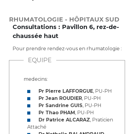
Vous accompagnez, vous rendez visite à un patient
Emplois paramédicaux
Vous allez être hospitalisé(e)
RHUMATOLOGIE - HÔPITAUX SUD
Emplois administratifs
Vous avez un examen d'imagerie ou de radiologie
Consultations : Pavillon 6, rez-de-
Emplois médicaux
à réaliser
chaussée haut
Espace Formation
Vous avez une analyse à réaliser
Étudiants hospitaliers
Vous venez en consultation
Pour prendre rendez-vous en rhumatologie :
Emplois techniques et médico-techniques
myaphm, votre espace santé en ligne
EQUIPE
Emplois divers
Infos COVID-19
Emplois socio-éducatifs
medecins:
Statuts
Vivre ensemble à l'hôpital
Stages paramédicaux
Pr Pierre LAFFORGUE
, PU-PH
Pr Jean ROUDIER
, PU-PH
Culture à l'hôpital
Pr Sandrine GUIS
, PU-PH
Laïcité et cultes
Chercheurs
Pr Thao PHAM
, PU-PH
Les associations
Dr Patrice ALCARAZ
, Praticien
Attaché
La recherche clinique à l'AP-HM
Livret d'accueil