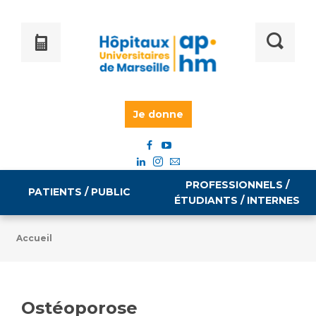
Je donne
PROFESSIONNELS /
PATIENTS / PUBLIC
ÉTUDIANTS / INTERNES
Accueil
Informations pratiques
Égalité professionnelle
Accès à votre dossier médical
Ostéoporose
Emploi / formation
Tarifs