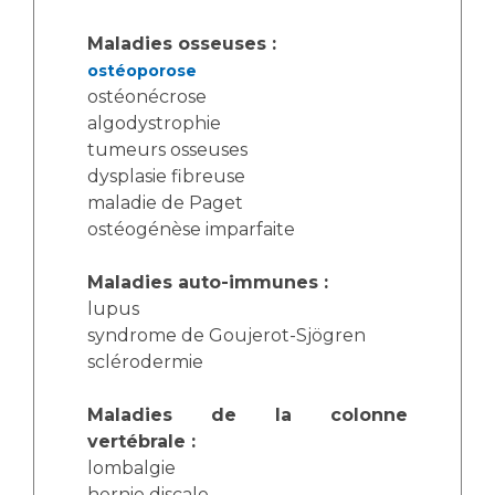
Maladies osseuses :
ostéoporose
ostéonécrose
algodystrophie
tumeurs osseuses
dysplasie fibreuse
maladie de Paget
ostéogénèse imparfaite
Maladies auto-immunes :
lupus
syndrome de Goujerot-Sjögren
sclérodermie
Maladies de la colonne
vertébrale :
lombalgie
hernie discale