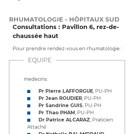
Vous accompagnez, vous rendez visite à un patient
Emplois paramédicaux
Vous allez être hospitalisé(e)
RHUMATOLOGIE - HÔPITAUX SUD
Emplois administratifs
Vous avez un examen d'imagerie ou de radiologie
Consultations : Pavillon 6, rez-de-
Emplois médicaux
à réaliser
chaussée haut
Espace Formation
Vous avez une analyse à réaliser
Étudiants hospitaliers
Vous venez en consultation
Pour prendre rendez-vous en rhumatologie :
Emplois techniques et médico-techniques
myaphm, votre espace santé en ligne
EQUIPE
Emplois divers
Infos COVID-19
Emplois socio-éducatifs
medecins:
Statuts
Vivre ensemble à l'hôpital
Stages paramédicaux
Pr Pierre LAFFORGUE
, PU-PH
Pr Jean ROUDIER
, PU-PH
Culture à l'hôpital
Pr Sandrine GUIS
, PU-PH
Laïcité et cultes
Chercheurs
Pr Thao PHAM
, PU-PH
Les associations
Dr Patrice ALCARAZ
, Praticien
Attaché
La recherche clinique à l'AP-HM
Livret d'accueil