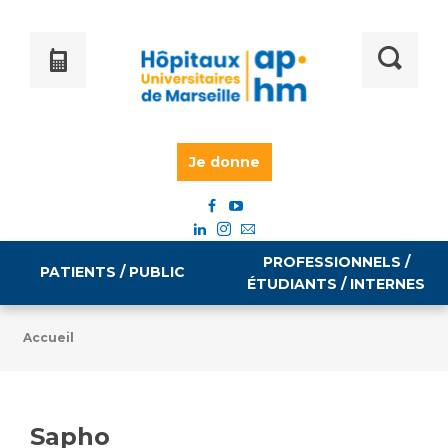
Je donne
PROFESSIONNELS /
PATIENTS / PUBLIC
ÉTUDIANTS / INTERNES
Accueil
Informations pratiques
Égalité professionnelle
Accès à votre dossier médical
Sapho
Emploi / formation
Tarifs