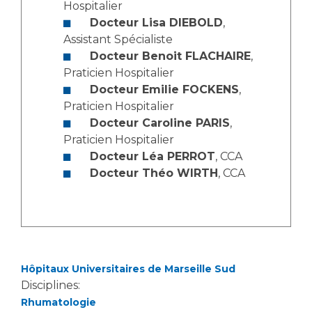
Les pôles d'activité médicale
Cancer
Hospitalier
Anatomie et Cytologie Pathologiques
Docteur Lisa DIEBOLD
,
Adresser un examen au Laboratoire d'Infectiologie
Assistant Spécialiste
Docteur Benoit FLACHAIRE
,
Médecine nucléaire
Centres de référence Maladies Rares
Praticien Hospitalier
Plateforme d'Expertise Maladies Rares
Docteur Emilie FOCKENS
,
Praticien Hospitalier
Maladies rares
Docteur Caroline PARIS
,
Presse / Multimédia
Praticien Hospitalier
Docteur Léa PERROT
, CCA
Maternité Hôpital Nord
Communiqués de presse
Docteur Théo WIRTH
, CCA
Dossiers de presse
Médiathèque
Vos représentants
Fournisseurs
Hôpitaux Universitaires de Marseille Sud
La Commission Des Usagers (CDU)
Disciplines:
Les Comités Locaux des Usagers
Rôles et missions
Rhumatologie
Le projet des usagers