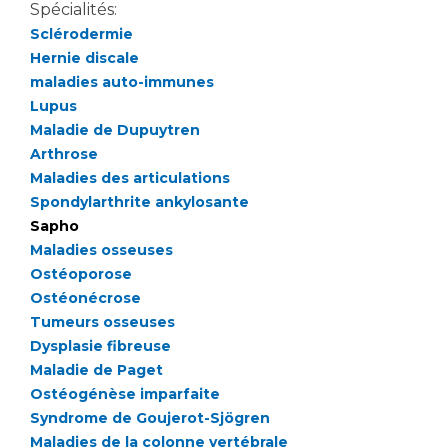
Liste des marchés conclus
Spécialités:
Documents utiles
Sclérodermie
Hernie discale
Qualité
maladies auto-immunes
Lupus
Nos indicateurs qualité et de sécurité des soins
Maladie de Dupuytren
Arthrose
Maladies des articulations
Protection des données
Spondylarthrite ankylosante
Sapho
Maladies osseuses
Sécurité
Ostéoporose
Ostéonécrose
Tumeurs osseuses
Dysplasie fibreuse
Les recherches en santé à l’AP-HM
Maladie de Paget
Ostéogénèse imparfaite
Syndrome de Goujerot-Sjögren
Lieu de santé sans tabac
Maladies de la colonne vertébrale