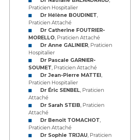
Dr Nathalie BALANDRAUD
,
Les structures de recherche
Salon des familles
Praticien Hospitalier
Transports sanitaires
Dr Hélène BOUDINET
,
Vos droits, vos devoirs
Praticien Attaché
Écoles et Instituts de Formation
Dr Catherine FOUTRIER-
MORELLO
, Praticien Attaché
Handicap
Dr Anne GALINIER
, Praticien
Plateforme des internes
Hospitalier
Handi 13
Dr Pascale GARNIER-
SOUMET
, Praticien Attaché
Pôle Médecine Physique et Réadaptation
Professionnels de santé
Dr Jean-Pierre MATTEI
,
Accueil sourds et malentendants
Praticien Hospitalier
Charte Romain Jacob
Adresser un patient
Dr Éric SENBEL
, Praticien
Mouvement Parcours Handicap 13
Attaché
Réseaux de soins
Dr Sarah STEIB
, Praticien
Adresser un examen au Laboratoire de Biologie
Attaché
Médicale
Activité physique
Dr Benoit TOMACHOT
,
Radiologie / Imagerie
Praticien Attaché
Cancérologie
Dr Sophie TRIJAU
, Praticien