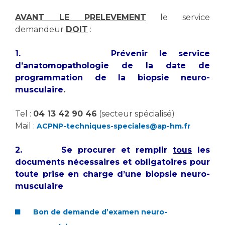
Les structures de recherche
Salon des familles
AVANT LE PRELEVEMENT
le service
Transports sanitaires
demandeur
DOIT
:
Vos droits, vos devoirs
Écoles et Instituts de Formation
1.
Prévenir le service
d’anatomopathologie de la date de
Handicap
programmation de la biopsie neuro-
Plateforme des internes
musculaire
.
Handi 13
Pôle Médecine Physique et Réadaptation
Tel :
04 13 42 90 46
(secteur spécialisé)
Professionnels de santé
Accueil sourds et malentendants
Mail :
ACPNP-techniques-speciales@ap-hm.fr
Charte Romain Jacob
Adresser un patient
2. Se procurer et remplir
tous
les
Mouvement Parcours Handicap 13
Réseaux de soins
documents nécessaires et obligatoires pour
Adresser un examen au Laboratoire de Biologie
toute prise en charge d’une biopsie neuro-
Médicale
musculaire
Activité physique
Radiologie / Imagerie
Cancérologie
Bon de demande d’examen neuro-