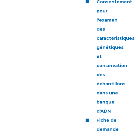
Liste des marchés conclus
Consentement
Documents utiles
pour
l'examen
Qualité
des
Nos indicateurs qualité et de sécurité des soins
caractéristiques
génétiques
et
Protection des données
conservation
des
Sécurité
échantillons
dans une
banque
Les recherches en santé à l’AP-HM
d'ADN
Fiche de
Lieu de santé sans tabac
demande