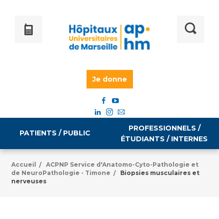
Je donne
PROFESSIONNELS /
PATIENTS / PUBLIC
ÉTUDIANTS / INTERNES
Accueil
ACPNP Service d'Anatomo-Cyto-Pathologie et
/
de NeuroPathologie - Timone
Biopsies musculaires et
/
Informations pratiques
Égalité professionnelle
nerveuses
Accès à votre dossier médical
Emploi / formation
Tarifs