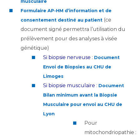
Les pôles d'activité médicale
musculaire
Cancer
Anatomie et Cytologie Pathologiques
Formulaire AP-HM d’information et de
Adresser un examen au Laboratoire d'Infectiologie
(ce
consentement destiné au patient
Médecine nucléaire
Centres de référence Maladies Rares
document signé permettra l’utilisation du
Plateforme d'Expertise Maladies Rares
prélèvement pour des analyses à visée
génétique)
Maladies rares
Si biopsie nerveuse
:
Document
Presse / Multimédia
Envoi de Biopsies au CHU de
Maternité Hôpital Nord
Communiqués de presse
Limoges
Dossiers de presse
Si biopsie musculaire
:
Document
Médiathèque
Bilan minimum avant la Biopsie
Vos représentants
Musculaire pour envoi au CHU de
Lyon
Fournisseurs
La Commission Des Usagers (CDU)
Pour
Les Comités Locaux des Usagers
mitochondriopathie :
Rôles et missions
Le projet des usagers