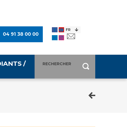
04 91 38 00 00
IANTS /
entants
ultimédia
 Des Usagers (CDU)
de presse
ocaux des Usagers
esse
usagers