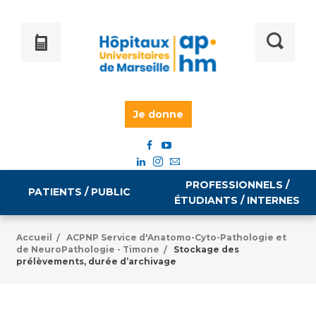
Je donne
PROFESSIONNELS /
PATIENTS / PUBLIC
ÉTUDIANTS / INTERNES
Accueil
ACPNP Service d'Anatomo-Cyto-Pathologie et
/
de NeuroPathologie - Timone
Stockage des
/
Informations pratiques
Égalité professionnelle
prélèvements, durée d’archivage
Accès à votre dossier médical
Emploi / formation
Tarifs