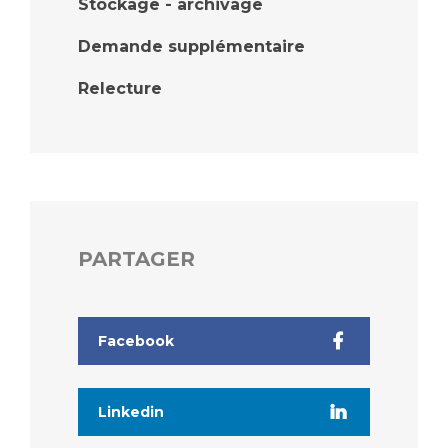
Liste des marchés conclus
Stockage - archivage
Documents utiles
Demande supplémentaire
Qualité
Relecture
Nos indicateurs qualité et de sécurité des soins
Protection des données
PARTAGER
Sécurité
Facebook
Les recherches en santé à l’AP-HM
Linkedin
Lieu de santé sans tabac