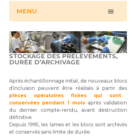
Vous accompagnez, vous rendez visite à un patient
MENU
Emplois paramédicaux
Vous allez être hospitalisé(e)
Emplois administratifs
Vous avez un examen d'imagerie ou de radiologie
Emplois médicaux
à réaliser
Espace Formation
Vous avez une analyse à réaliser
Étudiants hospitaliers
Vous venez en consultation
STOCKAGE DES PRÉLÈVEMENTS,
Emplois techniques et médico-techniques
myaphm, votre espace santé en ligne
DURÉE D’ARCHIVAGE
Emplois divers
Infos COVID-19
Emplois socio-éducatifs
Après échantillonnage initial, de nouveaux blocs
Statuts
Vivre ensemble à l'hôpital
d’inclusion peuvent être réalisés à partir des
Stages paramédicaux
pièces opératoires fixées qui sont
conservées pendant 1 mois
après validation
Culture à l'hôpital
du dernier compte-rendu, avant destruction
Laïcité et cultes
Chercheurs
définitive.
Les associations
Depuis 1995, les lames et les blocs sont archivés
La recherche clinique à l'AP-HM
Livret d'accueil
et conservés sans limite de durée.