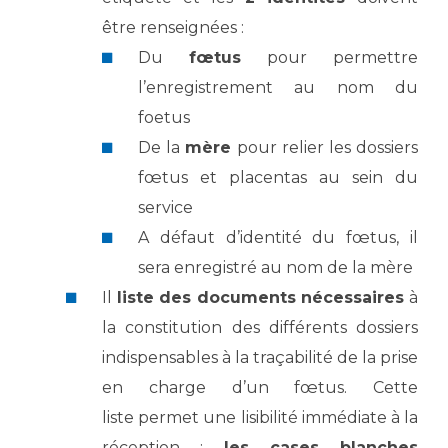
Liste des marchés conclus
être renseignées :
Documents utiles
Du
fœtus
pour permettre
Qualité
l’enregistrement au nom du
foetus
Nos indicateurs qualité et de sécurité des soins
De la
mère
pour relier les dossiers
fœtus et placentas au sein du
Protection des données
service
A défaut d’identité du fœtus, il
sera enregistré au nom de la mère
Sécurité
Il
liste des documents nécessaires
à
la constitution des différents dossiers
Les recherches en santé à l’AP-HM
indispensables à la traçabilité de la prise
en charge d’un fœtus. Cette
liste permet une lisibilité immédiate à la
Lieu de santé sans tabac
réception :
les cases blanches