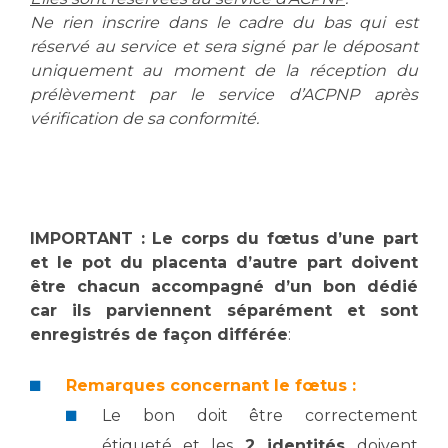
Les pôles d'activité médicale
Cancer
Ne rien inscrire dans le cadre du bas qui est
Anatomie et Cytologie Pathologiques
réservé au service et sera signé par le déposant
Adresser un examen au Laboratoire d'Infectiologie
uniquement au moment de la réception du
Médecine nucléaire
Centres de référence Maladies Rares
prélèvement par le service d’ACPNP après
Plateforme d'Expertise Maladies Rares
vérification de sa conformité.
Maladies rares
Presse / Multimédia
Maternité Hôpital Nord
IMPORTANT : Le corps du fœtus d’une part
Communiqués de presse
et le pot du placenta d’autre part doivent
Dossiers de presse
être chacun accompagné d’un bon dédié
Médiathèque
car ils parviennent séparément et sont
Vos représentants
enregistrés de façon différée
:
Fournisseurs
Remarques concernant le fœtus :
La Commission Des Usagers (CDU)
Le bon doit être correctement
Les Comités Locaux des Usagers
Rôles et missions
Le projet des usagers
étiqueté et les
2 identités
doivent