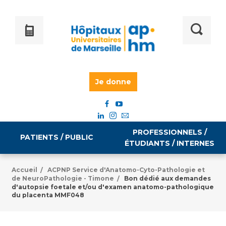
Je donne
PROFESSIONNELS /
PATIENTS / PUBLIC
ÉTUDIANTS / INTERNES
Accueil
ACPNP Service d'Anatomo-Cyto-Pathologie et
/
de NeuroPathologie - Timone
Bon dédié aux demandes
/
Informations pratiques
Égalité professionnelle
d'autopsie foetale et/ou d'examen anatomo-pathologique
du placenta MMF048
Accès à votre dossier médical
Emploi / formation
Tarifs