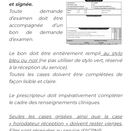
Les structures de recherche
Salon des familles
et signée.
Transports sanitaires
Toute demande
d’examen doit être
Vos droits, vos devoirs
Écoles et Instituts de Formation
accompagnée d’un
bon de demande
d’examen.
Handicap
Plateforme des internes
Le bon doit être entièrement rempli
au stylo
Handi 13
bleu ou noir
(ne pas utiliser de stylo vert, réservé
Pôle Médecine Physique et Réadaptation
à la réception du service).
Professionnels de santé
Accueil sourds et malentendants
Toutes les cases doivent être complétées de
Charte Romain Jacob
façon lisible et claire.
Adresser un patient
Mouvement Parcours Handicap 13
Réseaux de soins
Le prescripteur doit impérativement compléter
Adresser un examen au Laboratoire de Biologie
le cadre des renseignements cliniques.
Médicale
Activité physique
Radiologie / Imagerie
Seules les cases grisées, ainsi que la case
Cancérologie
« horodateur réception » doivent rester vierges.
Elles sont réservées au service d’ACPNP
.