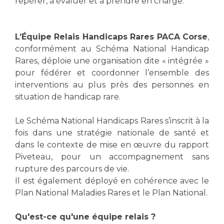
repérer, à évaluer et à prendre en charge.
Les structures de recherche
Salon des familles
Transports sanitaires
Vos droits, vos devoirs
L’Équipe Relais Handicaps Rares PACA Corse
,
Écoles et Instituts de Formation
conformément au Schéma National Handicap
Rares, déploie une organisation dite « intégrée »
Handicap
pour fédérer et coordonner l’ensemble des
Plateforme des internes
interventions au plus près des personnes en
Handi 13
situation de handicap rare.
Pôle Médecine Physique et Réadaptation
Professionnels de santé
Le Schéma National Handicaps Rares s’inscrit à la
Accueil sourds et malentendants
fois dans une stratégie nationale de santé et
Charte Romain Jacob
Adresser un patient
dans le contexte de mise en œuvre du rapport
Mouvement Parcours Handicap 13
Piveteau, pour un accompagnement sans
Réseaux de soins
rupture des parcours de vie.
Adresser un examen au Laboratoire de Biologie
Il est également déployé en cohérence avec le
Médicale
Activité physique
Plan National Maladies Rares et le Plan National.
Radiologie / Imagerie
Cancérologie
Qu'est-ce qu'une équipe relais ?