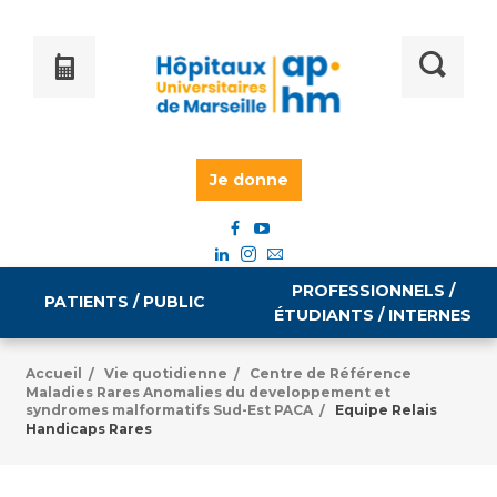
Je donne
PROFESSIONNELS /
PATIENTS / PUBLIC
ÉTUDIANTS / INTERNES
Accueil
Vie quotidienne
Centre de Référence
/
/
Maladies Rares Anomalies du developpement et
Informations pratiques
Égalité professionnelle
syndromes malformatifs Sud-Est PACA
Equipe Relais
/
Handicaps Rares
Accès à votre dossier médical
Emploi / formation
Tarifs