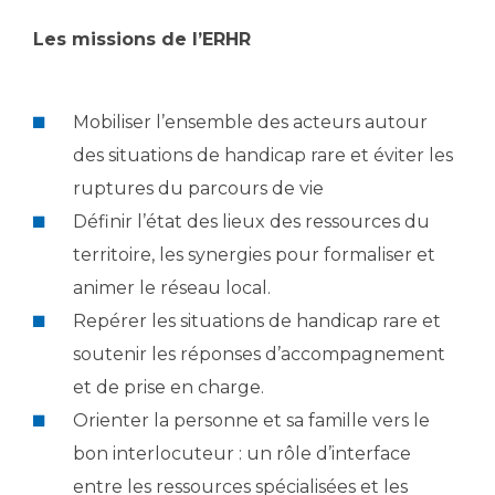
Liste des marchés conclus
Documents utiles
Les missions de l’ERHR
Qualité
Mobiliser l’ensemble des acteurs autour
Nos indicateurs qualité et de sécurité des soins
des situations de handicap rare et éviter les
ruptures du parcours de vie
Protection des données
Définir l’état des lieux des ressources du
territoire, les synergies pour formaliser et
animer le réseau local.
Sécurité
Repérer les situations de handicap rare et
soutenir les réponses d’accompagnement
Les recherches en santé à l’AP-HM
et de prise en charge.
Orienter la personne et sa famille vers le
bon interlocuteur : un rôle d’interface
Lieu de santé sans tabac
entre les ressources spécialisées et les