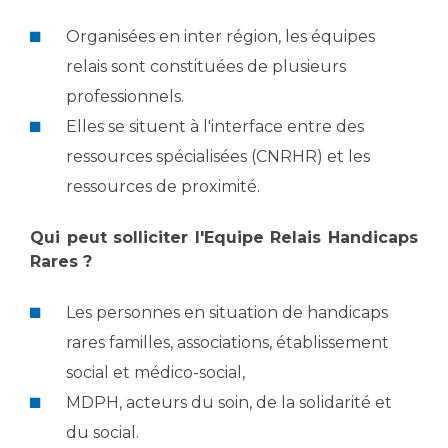
Les pôles d'activité médicale
Cancer
Anatomie et Cytologie Pathologiques
Organisées en inter région, les équipes
Adresser un examen au Laboratoire d'Infectiologie
relais sont constituées de plusieurs
Médecine nucléaire
Centres de référence Maladies Rares
professionnels.
Plateforme d'Expertise Maladies Rares
Elles se situent à l'interface entre des
ressources spécialisées (CNRHR) et les
Maladies rares
Presse / Multimédia
ressources de proximité.
Maternité Hôpital Nord
Qui peut solliciter l'Equipe Relais Handicaps
Communiqués de presse
Rares ?
Dossiers de presse
Médiathèque
Les personnes en situation de handicaps
Vos représentants
rares familles, associations, établissement
Fournisseurs
social et médico-social,
La Commission Des Usagers (CDU)
MDPH, acteurs du soin, de la solidarité et
Les Comités Locaux des Usagers
Rôles et missions
du social.
Le projet des usagers