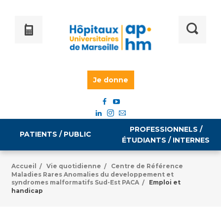
Je donne
PROFESSIONNELS /
PATIENTS / PUBLIC
ÉTUDIANTS / INTERNES
Accueil
Vie quotidienne
Centre de Référence
/
/
Maladies Rares Anomalies du developpement et
Informations pratiques
Égalité professionnelle
syndromes malformatifs Sud-Est PACA
Emploi et
/
handicap
Accès à votre dossier médical
Emploi / formation
Tarifs