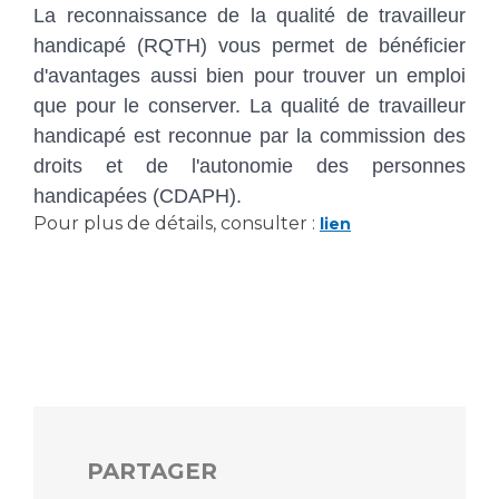
Liste des marchés conclus
La reconnaissance de la qualité de travailleur
Documents utiles
handicapé (RQTH) vous permet de bénéficier
d'avantages aussi bien pour trouver un emploi
Qualité
que pour le conserver. La qualité de travailleur
handicapé est reconnue par la commission des
Nos indicateurs qualité et de sécurité des soins
droits et de l'autonomie des personnes
handicapées (CDAPH).
Protection des données
Pour plus de détails, consulter :
lien
Sécurité
Les recherches en santé à l’AP-HM
PARTAGER
Lieu de santé sans tabac