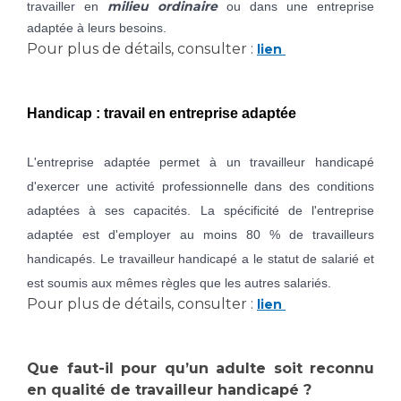
Les pôles d'activité médicale
Cancer
milieu ordinaire
travailler en
ou dans une entreprise
Anatomie et Cytologie Pathologiques
adaptée à leurs besoins.
Pour plus de détails, consulter :
lien
Adresser un examen au Laboratoire d'Infectiologie
Médecine nucléaire
Centres de référence Maladies Rares
Plateforme d'Expertise Maladies Rares
Handicap : travail en entreprise adaptée
Maladies rares
L'entreprise adaptée permet à un travailleur handicapé
Presse / Multimédia
d'exercer une activité professionnelle dans des conditions
Maternité Hôpital Nord
adaptées à ses capacités. La spécificité de l'entreprise
Communiqués de presse
adaptée est d'employer au moins 80 % de travailleurs
Dossiers de presse
handicapés. Le travailleur handicapé a le statut de salarié et
Médiathèque
est soumis aux mêmes règles que les autres salariés.
Vos représentants
Pour plus de détails, consulter :
lien
Fournisseurs
La Commission Des Usagers (CDU)
Que faut-il pour qu’un adulte soit reconnu
Les Comités Locaux des Usagers
Rôles et missions
en qualité de travailleur handicapé ?
Le projet des usagers