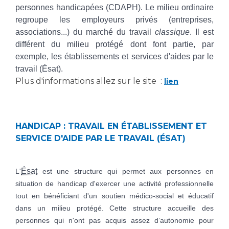
Les structures de recherche
Salon des familles
personnes handicapées (CDAPH). Le milieu ordinaire
Transports sanitaires
regroupe les employeurs privés (entreprises,
associations...) du marché du travail
classique
. Il est
Vos droits, vos devoirs
Écoles et Instituts de Formation
différent du milieu protégé dont font partie, par
exemple, les établissements et services d'aides par le
travail (Ésat).
Handicap
Plateforme des internes
Plus d'informations allez sur le site :
lien
Handi 13
Pôle Médecine Physique et Réadaptation
Professionnels de santé
HANDICAP : TRAVAIL EN ÉTABLISSEMENT ET
Accueil sourds et malentendants
SERVICE D'AIDE PAR LE TRAVAIL (ÉSAT)
Charte Romain Jacob
Adresser un patient
Mouvement Parcours Handicap 13
Réseaux de soins
Ésat
L'
est une structure qui permet aux personnes en
Adresser un examen au Laboratoire de Biologie
situation de handicap d'exercer une activité professionnelle
Médicale
Activité physique
tout en bénéficiant d'un soutien médico-social et éducatif
Radiologie / Imagerie
dans un milieu protégé. Cette structure accueille des
Cancérologie
personnes qui n'ont pas acquis assez d’autonomie pour