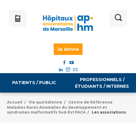
Je donne
PROFESSIONNELS /
PATIENTS / PUBLIC
ÉTUDIANTS / INTERNES
Accueil
Vie quotidienne
Centre de Référence
/
/
Maladies Rares Anomalies du developpement et
Informations pratiques
Égalité professionnelle
syndromes malformatifs Sud-Est PACA
Les associations
/
Accès à votre dossier médical
Emploi / formation
Tarifs