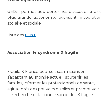
Les pôles d'activité médicale
Cancer
Anatomie et Cytologie Pathologiques
GEIST permet aux personnes d’accéder à une
Adresser un examen au Laboratoire d'Infectiologie
plus grande autonomie, favorisent l’intégration
Médecine nucléaire
Centres de référence Maladies Rares
scolaire et sociale.
Plateforme d'Expertise Maladies Rares
Liste des
GEIST
Maladies rares
Presse / Multimédia
Association le syndrome X fragile
Maternité Hôpital Nord
Communiqués de presse
Dossiers de presse
Fragile X France poursuit ses missions en
Médiathèque
s’adaptant au monde actuel : soutenir les
Vos représentants
familles, informer les professionnels de santé,
agir auprès des pouvoirs publics et promouvoir
Fournisseurs
La Commission Des Usagers (CDU)
la recherche et la connaissance de l’X fragile.
Les Comités Locaux des Usagers
Rôles et missions
Le projet des usagers