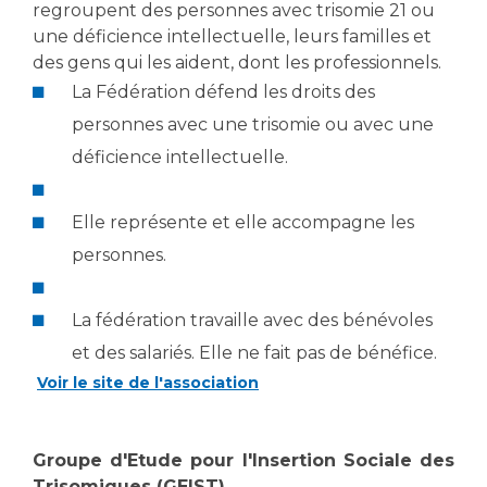
Les structures de recherche
Salon des familles
regroupent des personnes avec trisomie 21 ou
une déficience intellectuelle, leurs familles et
Transports sanitaires
des gens qui les aident, dont les professionnels.
Vos droits, vos devoirs
Écoles et Instituts de Formation
La Fédération défend les droits des
personnes avec une trisomie ou avec une
Handicap
déficience intellectuelle.
Plateforme des internes
Handi 13
Elle représente et elle accompagne les
Pôle Médecine Physique et Réadaptation
Professionnels de santé
personnes.
Accueil sourds et malentendants
Charte Romain Jacob
Adresser un patient
La fédération travaille avec des bénévoles
Mouvement Parcours Handicap 13
Réseaux de soins
et des salariés. Elle ne fait pas de bénéfice.
Adresser un examen au Laboratoire de Biologie
Voir le site de l'association
Médicale
Activité physique
Radiologie / Imagerie
Cancérologie
Groupe d'Etude pour l'Insertion Sociale des
Trisomiques (GEIST)