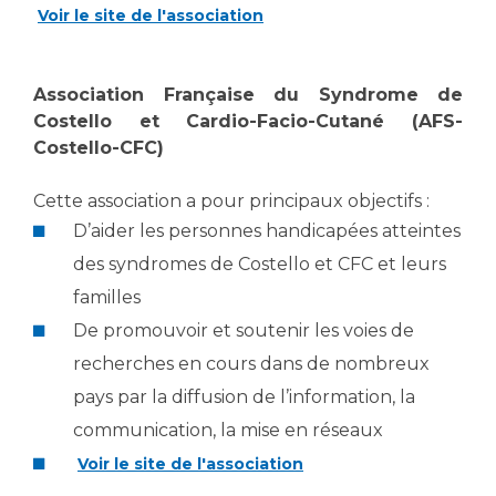
Liste des marchés conclus
Voir le site de l'association
Documents utiles
Qualité
Association Française du Syndrome de
Costello et Cardio-Facio-Cutané (AFS-
Nos indicateurs qualité et de sécurité des soins
Costello-CFC)
Cette association a pour principaux objectifs :
Protection des données
D’aider les personnes handicapées atteintes
des syndromes de Costello et CFC et leurs
familles
Sécurité
De promouvoir et soutenir les voies de
recherches en cours dans de nombreux
Les recherches en santé à l’AP-HM
pays par la diffusion de l’information, la
communication, la mise en réseaux
Voir le site de l'association
Lieu de santé sans tabac