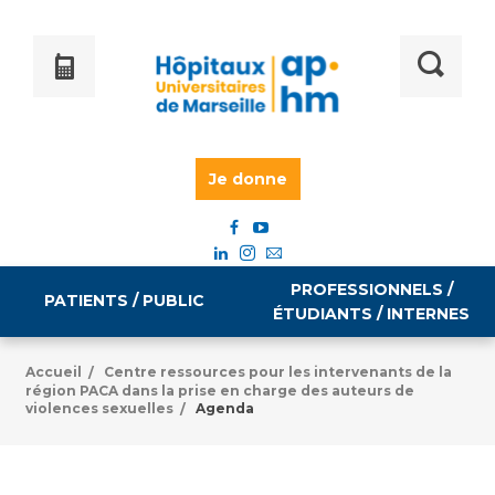
Je donne
PROFESSIONNELS /
PATIENTS / PUBLIC
ÉTUDIANTS / INTERNES
Accueil
Centre ressources pour les intervenants de la
/
région PACA dans la prise en charge des auteurs de
Informations pratiques
Égalité professionnelle
violences sexuelles
Agenda
/
Accès à votre dossier médical
Emploi / formation
Tarifs