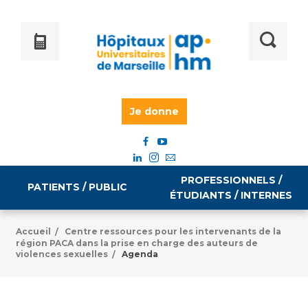
Je donne
PROFESSIONNELS /
PATIENTS / PUBLIC
ÉTUDIANTS / INTERNES
Accueil
Centre ressources pour les intervenants de la
/
région PACA dans la prise en charge des auteurs de
Informations pratiques
Égalité professionnelle
violences sexuelles
Agenda
/
Accès à votre dossier médical
Emploi / formation
Tarifs