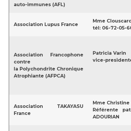
Les pôles d'activité médicale
Cancer
auto-immunes (AFL)
Anatomie et Cytologie Pathologiques
Adresser un examen au Laboratoire d'Infectiologie
Mme Clouscar
Médecine nucléaire
Association Lupus France
Centres de référence Maladies Rares
tél: 06-72-05-
Plateforme d'Expertise Maladies Rares
Maladies rares
Patricia Varin
Presse / Multimédia
Association Francophone
vice-president
contre
Maternité Hôpital Nord
la Polychondrite Chronique
Communiqués de presse
Atrophiante (AFPCA)
Dossiers de presse
Médiathèque
Vos représentants
Mme Christine 
Association TAKAYASU
Fournisseurs
Référente pa
France
La Commission Des Usagers (CDU)
ADOURIAN
Les Comités Locaux des Usagers
Rôles et missions
Le projet des usagers