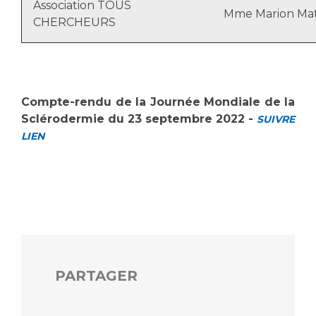
Liste des marchés conclus
Association TOUS
Mme Marion Ma
CHERCHEURS
Documents utiles
Qualité
Nos indicateurs qualité et de sécurité des soins
Compte-rendu de la Journée Mondiale de la
Sclérodermie du 23 septembre 2022 -
SUIVRE
LIEN
Protection des données
Sécurité
Les recherches en santé à l’AP-HM
PARTAGER
Lieu de santé sans tabac