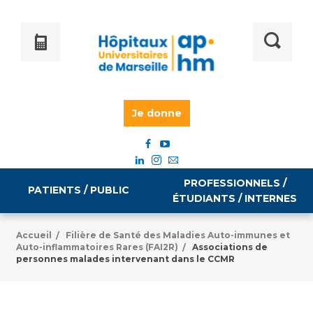
Je donne
PROFESSIONNELS /
PATIENTS / PUBLIC
ÉTUDIANTS / INTERNES
Accueil
Filière de Santé des Maladies Auto-immunes et
/
Auto-inflammatoires Rares (FAI2R)
Associations de
/
Informations pratiques
Égalité professionnelle
personnes malades intervenant dans le CCMR
Accès à votre dossier médical
Emploi / formation
Tarifs