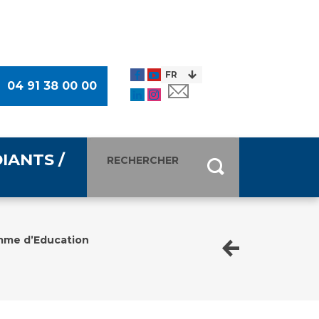
04 91 38 00 00
IANTS /
entants
ultimédia
me d’Education
 Des Usagers (CDU)
de presse
ocaux des Usagers
esse
usagers