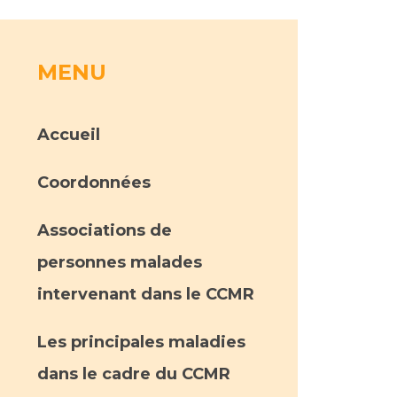
rs
MENU
 qualité et de sécurité des soins
ons
Accueil
hés conclus
les
 des données
Coordonnées
Associations de
personnes malades
intervenant dans le CCMR
ches en santé à l’AP-HM
Les principales maladies
dans le cadre du CCMR
nté sans tabac