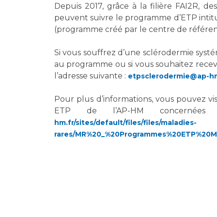
Laïcité et cultes
Depuis 2017, grâce à la filière FAI2R, d
Les structures de recherche
Les associations
peuvent suivre le programme d’ETP intitul
(programme créé par le centre de référenc
Livret d'accueil
Salon des familles
Si vous souffrez d’une sclérodermie systé
Transports sanitaires
au programme ou si vous souhaitez recevo
Vos droits, vos devoirs
l’adresse suivante :
etpsclerodermie@ap-hm
Pour plus d’informations, vous pouvez visi
ETP de l’AP-HM concernées 
hm.fr/sites/default/files/files/maladies-
rares/MR%20_%20Programmes%20ETP%20Ma