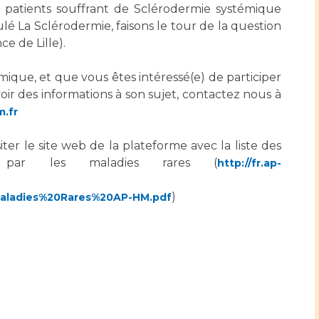
Maladies Rares
es patients souffrant de Sclérodermie systémique
Plateforme d'Expertise
é La Sclérodermie, faisons le tour de la question
Maternité Hôpital Nord
Maladies Rares
e de Lille).
mique, et que vous êtes intéressé(e) de participer
ir des informations à son sujet, contactez nous à
.fr
ter le site web de la plateforme avec la liste des
par les maladies rares (
http://fr.ap-
)
ladies%20Rares%20AP-HM.pdf