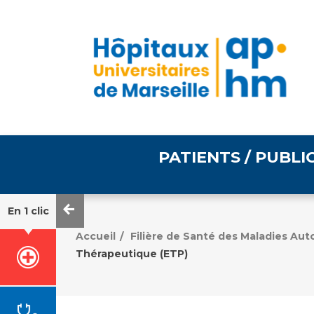
PATIENTS / PUBLI
En 1 clic
Informations pratiques
Égalité professionnelle
Accueil
Filière de Santé des Maladies Au
/
Thérapeutique (ETP)
Accès à votre dossier
médical
Emploi / formation
Tarifs