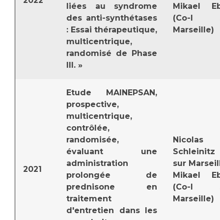
2022
liées au syndrome
Mikael E
des anti-synthétases
(Co-I s
: Essai thérapeutique,
Marseille)
multicentrique,
randomisé de Phase
III. »
Etude MAINEPSAN,
prospective,
multicentrique,
contrôlée,
randomisée,
Nicolas
évaluant une
Schleinitz 
administration
sur Marseil
2021
prolongée de
Mikael E
prednisone en
(Co-I s
traitement
Marseille)
d'entretien dans les