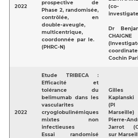
prospective de
2022
(co-
Phase 2, randomisée,
investigate
contrôlée, en
double-aveugle,
Dr Benja
multicentrique,
CHAIGNE
coordonnée par le.
(Investigat
(PHRC-N)
coordinate
Cochin Pari
Etude TRIBECA :
Efficacité et
tolérance du
Gilles
belimumab dans les
Kaplanski
vascularites
(PI s
2022
cryoglobulinémiques
Marseille)
mixtes non
Pierre-And
infectieuses
Jarrot (C
Essai randomisé
sur Marseil