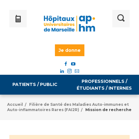
Je donne
PROFESSIONNELS /
PATIENTS / PUBLIC
ÉTUDIANTS / INTERNES
Accueil
Filière de Santé des Maladies Auto-immunes et
/
Auto-inflammatoires Rares (FAI2R)
Mission de recherche
/
Informations pratiques
Égalité professionnelle
Accès à votre dossier médical
Emploi / formation
Tarifs