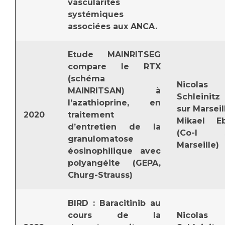
vascularites
systémiques
associées aux ANCA.
Etude MAINRITSEG
compare le RTX
(schéma
Nicolas
MAINRITSAN) à
Schleinitz 
l’azathioprine, en
sur Marseil
2020
traitement
Mikael E
d’entretien de la
(Co-I s
granulomatose
Marseille)
éosinophilique avec
polyangéite (GEPA,
Churg-Strauss)
BIRD : Baracitinib au
cours de la
Nicolas