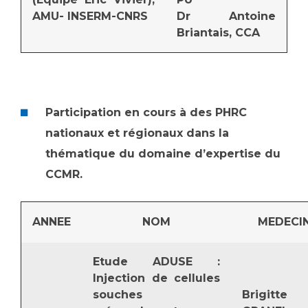
Les pôles d'activité médicale
Cancer
AMU- INSERM-CNRS
Dr Antoine
Anatomie et Cytologie Pathologiques
Briantais, CCA
Adresser un examen au Laboratoire d'Infectiologie
Médecine nucléaire
Centres de référence Maladies Rares
Plateforme d'Expertise Maladies Rares
Maladies rares
Participation en cours à des PHRC
Presse / Multimédia
nationaux et régionaux dans la
thématique du domaine d’expertise du
Maternité Hôpital Nord
Communiqués de presse
CCMR.
Dossiers de presse
Médiathèque
ANNEE
NOM
MEDECI
Vos représentants
Fournisseurs
Etude ADUSE :
La Commission Des Usagers (CDU)
Injection de cellules
Les Comités Locaux des Usagers
Rôles et missions
souches
Brigitte
Le projet des usagers