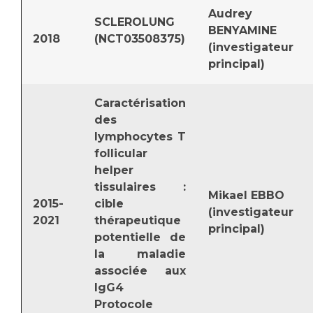
Audrey
SCLEROLUNG
BENYAMINE
2018
(NCT03508375)
(investigateur
principal)
Caractérisation
des
lymphocytes T
follicular
helper
tissulaires :
Mikael EBBO
2015-
cible
(investigateur
2021
thérapeutique
principal)
potentielle de
la maladie
associée aux
IgG4
Protocole