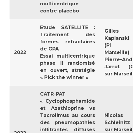
multicentrique
contre placebo
Etude SATELLITE :
Gilles
Traitement des
Kaplanski
formes réfractaires
(PI s
de GPA
2022
Marseille)
Essai multicentrique
Pierre-And
phase II randomisé
Jarrot (C
en ouvert, stratégie
sur Marseil
« Pick the winner »
CATR-PAT
« Cyclophosphamide
et Azathioprine vs
Tacrolimus au cours
Nicolas
des pneumopathies
Schleinitz 
inflitrantes diffuses
sur Marseil