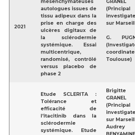
mésenchymateuses
GRANEL
Liste des marchés conclus
autologues issues de
(Principal
Documents utiles
tissu adipeux dans la
investigat
Qualité
prise en charge des
sur Marseil
2021
ulcères digitaux de
la sclérodermie
G. PUGN
Nos indicateurs qualité et de sécurité des soins
systémique. Essai
(Investigat
multicentrique,
coordinate
randomisé, contrôlé
Toulous
Protection des données
versus placebo de
phase 2
Sécurité
Brigitte
Etude SCLERITA :
GRANEL
Tolérance et
(Principal
Les recherches en santé à l’AP-HM
efficacité de
investigat
l’itacitinib dans la
sur Marseil
sclérodermie
Audrey
Lieu de santé sans tabac
systémique. Etude
BENYAMIN