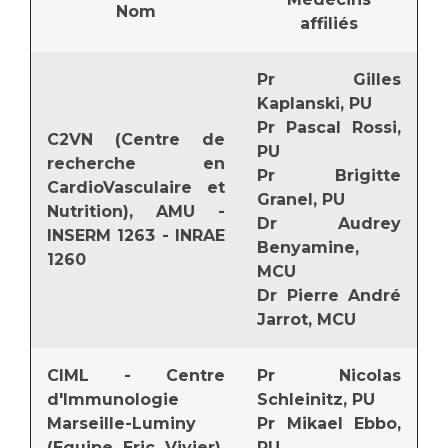
Les structures de recherche
Salon des familles
Nom
affiliés
Transports sanitaires
Vos droits, vos devoirs
Pr Gilles
Écoles et Instituts de Formation
Kaplanski, PU
Pr Pascal Rossi,
Handicap
C2VN (Centre de
PU
Plateforme des internes
recherche en
Pr Brigitte
CardioVasculaire et
Handi 13
Granel, PU
Nutrition), AMU -
Pôle Médecine Physique et Réadaptation
Dr Audrey
Professionnels de santé
INSERM 1263 - INRAE
Benyamine,
Accueil sourds et malentendants
1260
MCU
Charte Romain Jacob
Adresser un patient
Dr Pierre André
Mouvement Parcours Handicap 13
Réseaux de soins
Jarrot, MCU
Adresser un examen au Laboratoire de Biologie
Médicale
CIML - Centre
Pr Nicolas
Activité physique
Radiologie / Imagerie
d'Immunologie
Schleinitz, PU
Cancérologie
Marseille-Luminy
Pr Mikael Ebbo,
(Equipe Eric Vivier),
PU