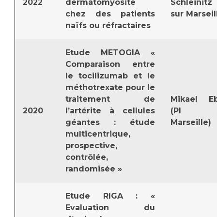
2022
dermatomyosite
Schleinitz 
chez des patients
sur Marseil
naïfs ou réfractaires
Etude METOGIA «
Comparaison entre
le tocilizumab et le
méthotrexate pour le
traitement de
Mikael E
2020
l’artérite à cellules
(PI s
géantes : étude
Marseille)
multicentrique,
prospective,
contrôlée,
randomisée »
Etude RIGA : «
Evaluation du