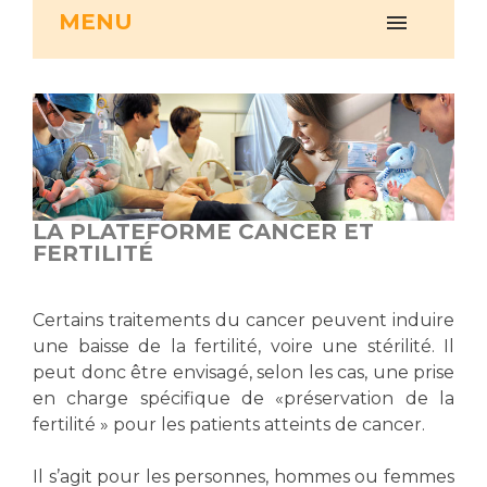
MENU
Vous accompagnez, vous rendez visite à un patient
Emplois paramédicaux
Vous allez être hospitalisé(e)
Emplois administratifs
Vous avez un examen d'imagerie ou de radiologie
Emplois médicaux
à réaliser
Espace Formation
Vous avez une analyse à réaliser
Étudiants hospitaliers
Vous venez en consultation
Emplois techniques et médico-techniques
myaphm, votre espace santé en ligne
LA PLATEFORME CANCER ET
Emplois divers
Infos COVID-19
FERTILITÉ
Emplois socio-éducatifs
Statuts
Vivre ensemble à l'hôpital
Certains traitements du cancer peuvent induire
Stages paramédicaux
une baisse de la fertilité, voire une stérilité. Il
peut donc être envisagé, selon les cas, une prise
Culture à l'hôpital
en charge spécifique de «préservation de la
Laïcité et cultes
Chercheurs
fertilité » pour les patients atteints de cancer.
Les associations
La recherche clinique à l'AP-HM
Livret d'accueil
Il s’agit pour les personnes, hommes ou femmes