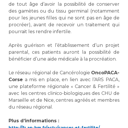
Les structures de recherche
Salon des familles
de tout âge d’avoir la possibilité de conserver
Transports sanitaires
des gamètes ou du tissu germinal (notamment
pour les jeunes filles qui ne sont pas en âge de
Vos droits, vos devoirs
Écoles et Instituts de Formation
procréer), avant de recevoir un traitement qui
pourrait les rendre infertile.
Handicap
Plateforme des internes
Après guérison et l’établissement d’un projet
parental, ces patients auront la possibilité de
Handi 13
bénéficier d’une aide médicale à la procréation.
Pôle Médecine Physique et Réadaptation
Professionnels de santé
Accueil sourds et malentendants
Le réseau régional de Cancérologie
OncoPACA-
Charte Romain Jacob
Corse
a mis en place, en lien avec l’ARS PACA,
Adresser un patient
une plateforme régionale « Cancer & Fertilité »
Mouvement Parcours Handicap 13
Réseaux de soins
avec les centres clinico-biologiques des CHU de
Adresser un examen au Laboratoire de Biologie
Marseille et de Nice, centres agréés et membres
Médicale
du réseau régional.
Activité physique
Radiologie / Imagerie
Cancérologie
Plus d’informations :
http://fr.ap-hm.fr/actu/cancer-et-fertilite/