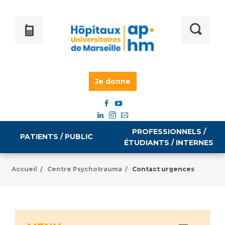
Je donne
PROFESSIONNELS /
PATIENTS / PUBLIC
ÉTUDIANTS / INTERNES
Accueil
Centre Psychotrauma
Contact urgences
/
/
Informations pratiques
Égalité professionnelle
Accès à votre dossier médical
Emploi / formation
Tarifs