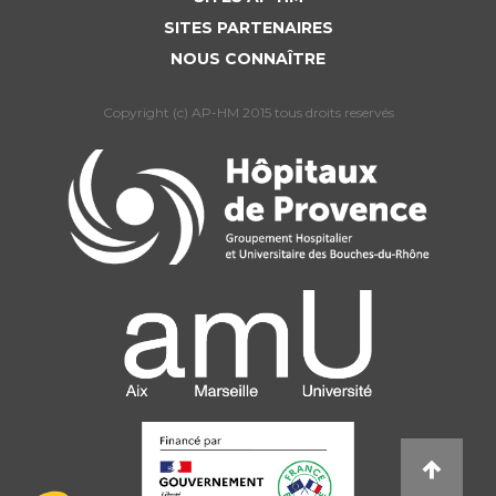
Liste des marchés conclus
SITES PARTENAIRES
Documents utiles
NOUS CONNAÎTRE
Qualité
Copyright (c) AP-HM 2015 tous droits reservés
Nos indicateurs qualité et de sécurité des soins
Protection des données
Sécurité
Les recherches en santé à l’AP-HM
Lieu de santé sans tabac