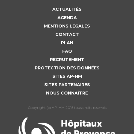
Liste des marchés conclus
ACTUALITÉS
Documents utiles
AGENDA
Qualité
MENTIONS LÉGALES
CONTACT
Nos indicateurs qualité et de sécurité des soins
PLAN
FAQ
Protection des données
RECRUTEMENT
PROTECTION DES DONNÉES
SITES AP-HM
Sécurité
SITES PARTENAIRES
NOUS CONNAÎTRE
Les recherches en santé à l’AP-HM
Copyright (c) AP-HM 2015 tous droits reservés
Lieu de santé sans tabac