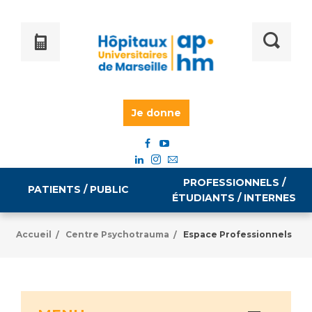
Je donne
PROFESSIONNELS /
PATIENTS / PUBLIC
ÉTUDIANTS / INTERNES
Accueil
Centre Psychotrauma
Espace Professionnels
/
/
Informations pratiques
Égalité professionnelle
Accès à votre dossier médical
Emploi / formation
Tarifs