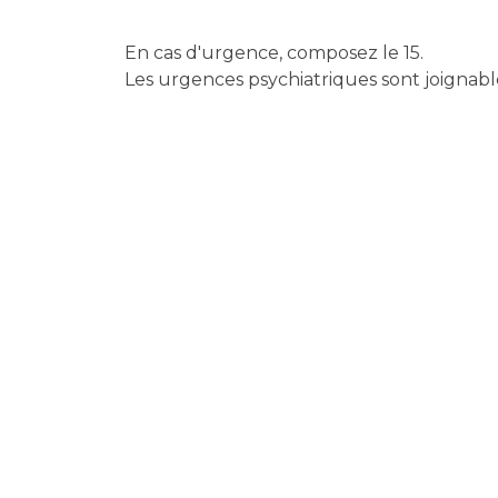
Laïcité et cultes
Les structures de recherche
Les associations
En cas d'urgence, composez le 15.
Livret d'accueil
Les urgences psychiatriques sont joignabl
Salon des familles
Transports sanitaires
Vos droits, vos devoirs