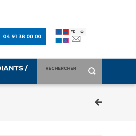
04 91 38 00 00
IANTS /
entants
ultimédia
 Des Usagers (CDU)
de presse
ocaux des Usagers
esse
usagers