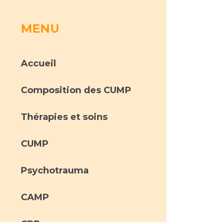
MENU
rs
 qualité et de sécurité des soins
ons
Accueil
hés conclus
Composition des CUMP
les
 des données
Thérapies et soins
CUMP
Psychotrauma
ches en santé à l’AP-HM
CAMP
nté sans tabac