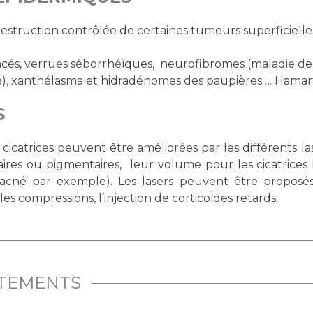
estruction contrôlée de certaines tumeurs superficielles
és, verrues séborrhéïques, neurofibromes (maladie de
le), xanthélasma et hidradénomes des paupières…. Hama
S
cicatrices peuvent être améliorées par les différents 
laires ou pigmentaires, leur volume pour les cicatrice
e d’acné par exemple). Les lasers peuvent être proposé
s compressions, l’injection de corticoïdes retards.
ITEMENTS