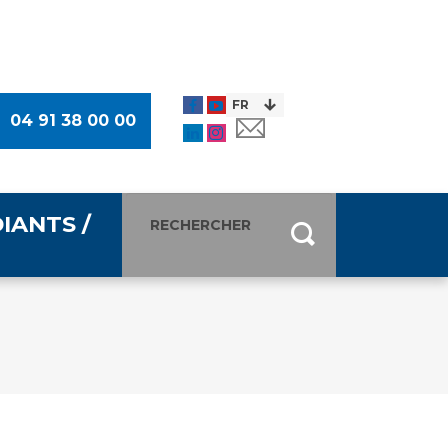
04 91 38 00 00
IANTS /
entants
ultimédia
 Des Usagers (CDU)
de presse
ocaux des Usagers
esse
usagers