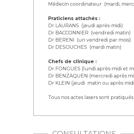
Laïcité et cultes
Médecin coordinateur (mardi, mercr
Les structures de recherche
Les associations
Praticiens attachés :
Livret d'accueil
Dr LAURANS (jeudi après-midi)
Salon des familles
Dr BACCONNIER (vendredi matin)
Transports sanitaires
Dr BERENI (un vendredi par mois)
Vos droits, vos devoirs
Dr DESOUCHES (mardi matin)
Chefs de clinique :
Dr FONGUES (lundi après-midi et m
Dr BENZAQUEN (mercredi après mi
Dr KLEIN (jeudi matin ou après midi
Tous nos actes lasers sont pratiqué
CONSULTATIONS