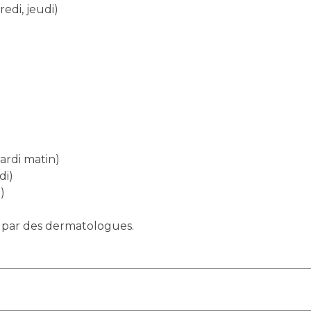
Maladies Rares
edi, jeudi)
Plateforme d'Expertise
Maternité Hôpital Nord
Maladies Rares
ardi matin)
di)
)
s par des dermatologues.