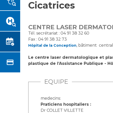
Cicatrices
Emplois paramédicaux
Vous accompagnez, vous
rendez visite à un patient
Emplois administratifs
Vous allez être hospitalisé(e)
Emplois médicaux
Vous avez un examen
Espace Formation
CENTRE LASER DERMATOL
d'imagerie ou de radiologie à
Étudiants hospitaliers
Tél. secrétariat : 04 91 38 32 60
réaliser
Fax : 04 91 38 32 73
Emplois techniques et
Vous avez une analyse à
, bâtiment central,
médico-techniques
Hôpital de la Conception
réaliser
Emplois divers
Vous venez en consultation
Le centre laser dermatologique et plas
Emplois socio-éducatifs
myaphm, votre espace
plastique de l’Assistance Publique - Hô
Statuts
santé en ligne
Stages paramédicaux
Infos COVID-19
EQUIPE
Chercheurs
Vivre ensemble à l'hôpital
medecins:
Praticiens hospitaliers :
La recherche clinique à l'AP-
Culture à l'hôpital
Dr COLLET VILLETTE
HM