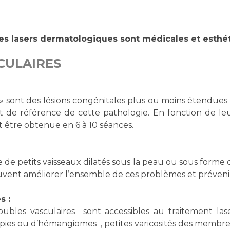
s lasers dermatologiques sont médicales et esthét
CULAIRES
 » sont des lésions congénitales plus ou moins étendues
nt de référence de cette pathologie. En fonction de leu
t être obtenue en 6 à 10 séances.
e de petits vaisseaux dilatés sous la peau ou sous forme 
peuvent améliorer l’ensemble de ces problèmes et préveni
s :
oubles vasculaires sont accessibles au traitement laser
apies ou d’hémangiomes , petites varicosités des membres