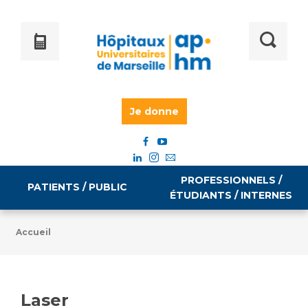
Je donne
PROFESSIONNELS /
PATIENTS / PUBLIC
ÉTUDIANTS / INTERNES
Accueil
Informations pratiques
Égalité professionnelle
Accès à votre dossier médical
Laser
Emploi / formation
Tarifs