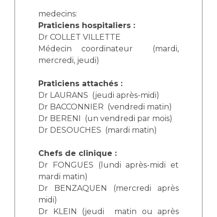
Les structures de recherche
Salon des familles
medecins:
Transports sanitaires
Praticiens hospitaliers :
Vos droits, vos devoirs
Dr COLLET VILLETTE
Écoles et Instituts de Formation
Médecin coordinateur (mardi,
mercredi, jeudi)
Handicap
Plateforme des internes
Praticiens attachés :
Handi 13
Dr LAURANS (jeudi après-midi)
Pôle Médecine Physique et Réadaptation
Dr BACCONNIER (vendredi matin)
Professionnels de santé
Dr BERENI (un vendredi par mois)
Accueil sourds et malentendants
Dr DESOUCHES (mardi matin)
Charte Romain Jacob
Adresser un patient
Mouvement Parcours Handicap 13
Réseaux de soins
Chefs de clinique :
Dr FONGUES (lundi après-midi et
Adresser un examen au Laboratoire de Biologie
Médicale
mardi matin)
Activité physique
Dr BENZAQUEN (mercredi après
Radiologie / Imagerie
midi)
Cancérologie
Dr KLEIN (jeudi matin ou après