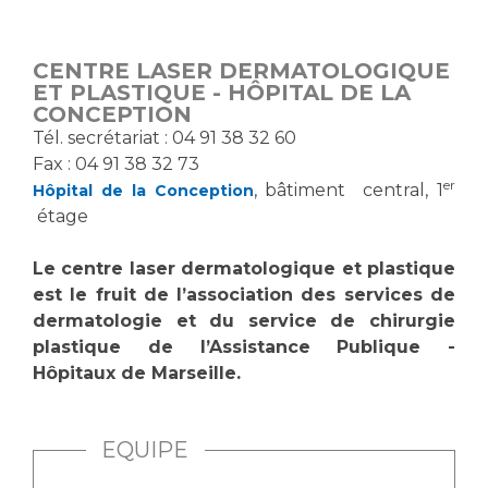
Vous accompagnez, vous rendez visite à un patient
Emplois paramédicaux
Vous allez être hospitalisé(e)
CENTRE LASER DERMATOLOGIQUE
Emplois administratifs
Vous avez un examen d'imagerie ou de radiologie
ET PLASTIQUE - HÔPITAL DE LA
Emplois médicaux
CONCEPTION
à réaliser
Tél. secrétariat : 04 91 38 32 60
Espace Formation
Vous avez une analyse à réaliser
Fax : 04 91 38 32 73
Étudiants hospitaliers
Vous venez en consultation
er
, bâtiment central, 1
Hôpital de la Conception
Emplois techniques et médico-techniques
myaphm, votre espace santé en ligne
étage
Emplois divers
Infos COVID-19
Emplois socio-éducatifs
Le centre laser dermatologique et plastique
Statuts
est le fruit de l’association des services de
Vivre ensemble à l'hôpital
dermatologie et du service de chirurgie
Stages paramédicaux
plastique de l’Assistance Publique -
Hôpitaux de Marseille.
Culture à l'hôpital
Laïcité et cultes
Chercheurs
Les associations
EQUIPE
La recherche clinique à l'AP-HM
Livret d'accueil