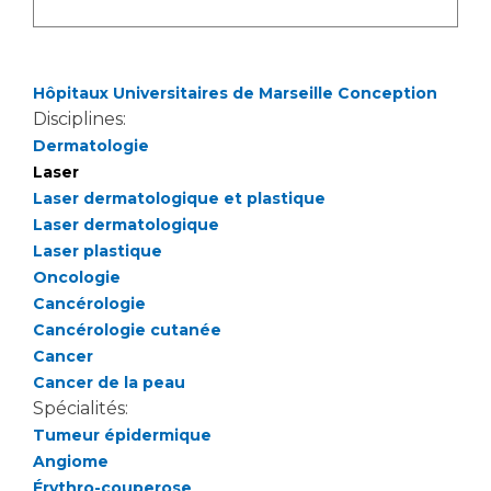
Liste des marchés conclus
Documents utiles
Qualité
Hôpitaux Universitaires de Marseille Conception
Disciplines:
Nos indicateurs qualité et de sécurité des soins
Dermatologie
Laser
Laser dermatologique et plastique
Protection des données
Laser dermatologique
Laser plastique
Oncologie
Sécurité
Cancérologie
Cancérologie cutanée
Cancer
Cancer de la peau
Les recherches en santé à l’AP-HM
Spécialités:
Tumeur épidermique
Angiome
Lieu de santé sans tabac
Érythro-couperose