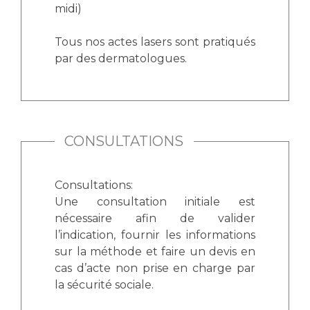
Les pôles d'activité médicale
Cancer
midi)
Anatomie et Cytologie Pathologiques
Adresser un examen au Laboratoire d'Infectiologie
Tous nos actes lasers sont pratiqués
Médecine nucléaire
Centres de référence Maladies Rares
par des dermatologues.
Plateforme d'Expertise Maladies Rares
Maladies rares
Presse / Multimédia
CONSULTATIONS
Maternité Hôpital Nord
Communiqués de presse
Consultations:
Dossiers de presse
Une consultation initiale est
Médiathèque
nécessaire afin de valider
Vos représentants
l’indication, fournir les informations
sur la méthode et faire un devis en
Fournisseurs
cas d’acte non prise en charge par
La Commission Des Usagers (CDU)
la sécurité sociale.
Les Comités Locaux des Usagers
Rôles et missions
Le projet des usagers