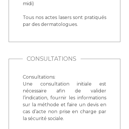
Les pôles d'activité médicale
Cancer
midi)
Anatomie et Cytologie Pathologiques
Adresser un examen au Laboratoire d'Infectiologie
Tous nos actes lasers sont pratiqués
Médecine nucléaire
Centres de référence Maladies Rares
par des dermatologues.
Plateforme d'Expertise Maladies Rares
Maladies rares
Presse / Multimédia
CONSULTATIONS
Maternité Hôpital Nord
Communiqués de presse
Consultations:
Dossiers de presse
Une consultation initiale est
Médiathèque
nécessaire afin de valider
Vos représentants
l’indication, fournir les informations
sur la méthode et faire un devis en
Fournisseurs
cas d’acte non prise en charge par
La Commission Des Usagers (CDU)
la sécurité sociale.
Les Comités Locaux des Usagers
Rôles et missions
Le projet des usagers