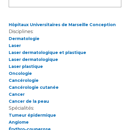
Liste des marchés conclus
Documents utiles
Qualité
Hôpitaux Universitaires de Marseille Conception
Disciplines:
Nos indicateurs qualité et de sécurité des soins
Dermatologie
Laser
Laser dermatologique et plastique
Protection des données
Laser dermatologique
Laser plastique
Oncologie
Sécurité
Cancérologie
Cancérologie cutanée
Cancer
Cancer de la peau
Les recherches en santé à l’AP-HM
Spécialités:
Tumeur épidermique
Angiome
Lieu de santé sans tabac
Érythro-couperose