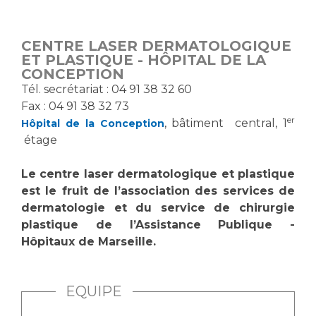
Vous accompagnez, vous rendez visite à un patient
Emplois paramédicaux
Vous allez être hospitalisé(e)
CENTRE LASER DERMATOLOGIQUE
Emplois administratifs
Vous avez un examen d'imagerie ou de radiologie
ET PLASTIQUE - HÔPITAL DE LA
Emplois médicaux
CONCEPTION
à réaliser
Tél. secrétariat : 04 91 38 32 60
Espace Formation
Vous avez une analyse à réaliser
Fax : 04 91 38 32 73
Étudiants hospitaliers
Vous venez en consultation
er
, bâtiment central, 1
Hôpital de la Conception
Emplois techniques et médico-techniques
myaphm, votre espace santé en ligne
étage
Emplois divers
Infos COVID-19
Emplois socio-éducatifs
Le centre laser dermatologique et plastique
Statuts
est le fruit de l’association des services de
Vivre ensemble à l'hôpital
dermatologie et du service de chirurgie
Stages paramédicaux
plastique de l’Assistance Publique -
Hôpitaux de Marseille.
Culture à l'hôpital
Laïcité et cultes
Chercheurs
Les associations
EQUIPE
La recherche clinique à l'AP-HM
Livret d'accueil