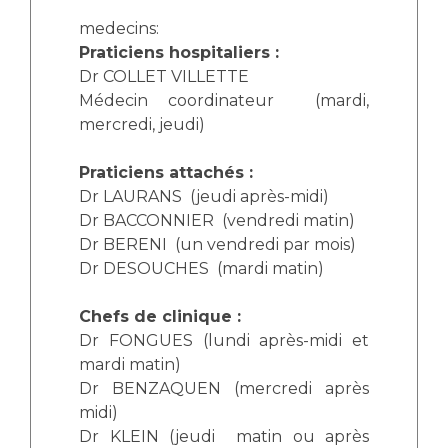
Les structures de recherche
Salon des familles
medecins:
Transports sanitaires
Praticiens hospitaliers :
Vos droits, vos devoirs
Dr COLLET VILLETTE
Écoles et Instituts de Formation
Médecin coordinateur (mardi,
mercredi, jeudi)
Handicap
Plateforme des internes
Praticiens attachés :
Handi 13
Dr LAURANS (jeudi après-midi)
Pôle Médecine Physique et Réadaptation
Dr BACCONNIER (vendredi matin)
Professionnels de santé
Dr BERENI (un vendredi par mois)
Accueil sourds et malentendants
Dr DESOUCHES (mardi matin)
Charte Romain Jacob
Adresser un patient
Mouvement Parcours Handicap 13
Réseaux de soins
Chefs de clinique :
Dr FONGUES (lundi après-midi et
Adresser un examen au Laboratoire de Biologie
Médicale
mardi matin)
Activité physique
Dr BENZAQUEN (mercredi après
Radiologie / Imagerie
midi)
Cancérologie
Dr KLEIN (jeudi matin ou après