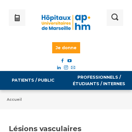
Je donne
PROFESSIONNELS /
PATIENTS / PUBLIC
ÉTUDIANTS / INTERNES
Accueil
Informations pratiques
Égalité professionnelle
Accès à votre dossier médical
Lésions vasculaires
Emploi / formation
Tarifs